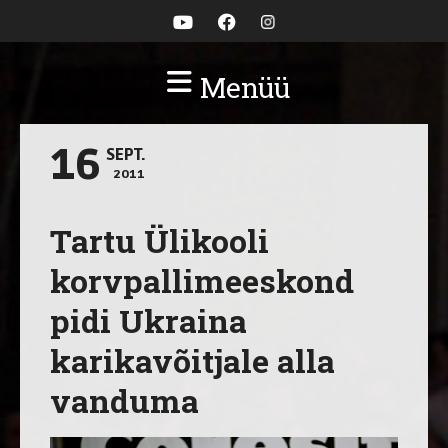
Menüü
16
SEPT.
2011
Tartu Ülikooli
korvpallimeeskond
pidi Ukraina
karikavõitjale alla
vanduma