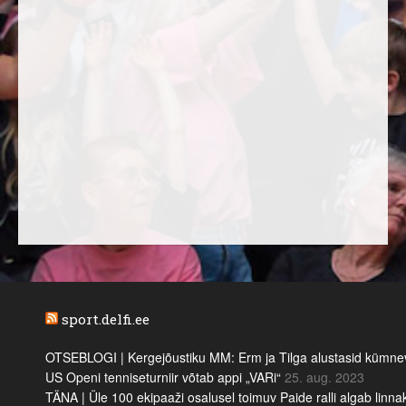
sport.delfi.ee
OTSEBLOGI | Kergejõustiku MM: Erm ja Tilga alustasid kümnevõi
US Openi tenniseturniir võtab appi „VARi“
25. aug. 2023
TÄNA | Üle 100 ekipaaži osalusel toimuv Paide ralli algab linn