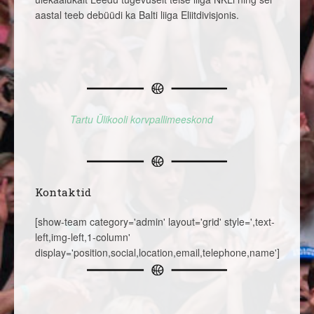
aastal teeb debüüdi ka Balti liiga Eliitdivisjonis.
Tartu Ülikooli korvpallimeeskond
Kontaktid
[show-team category='admin' layout='grid' style=',text-
left,img-left,1-column'
display='position,social,location,email,telephone,name']