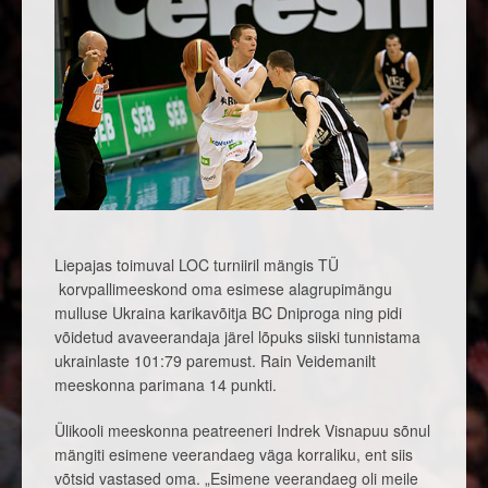
Liepajas toimuval LOC turniiril mängis TÜ
korvpallimeeskond oma esimese alagrupimängu
mulluse Ukraina karikavõitja BC Dniproga ning pidi
võidetud avaveerandaja järel lõpuks siiski tunnistama
ukrainlaste 101:79 paremust. Rain Veidemanilt
meeskonna parimana 14 punkti.
Ülikooli meeskonna peatreeneri Indrek Visnapuu sõnul
mängiti esimene veerandaeg väga korraliku, ent siis
võtsid vastased oma. „Esimene veerandaeg oli meile