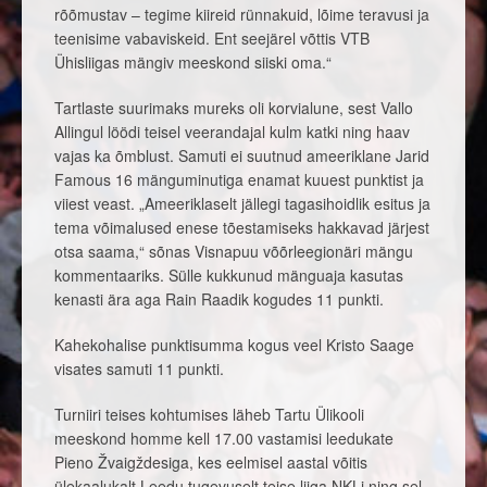
rõõmustav – tegime kiireid rünnakuid, lõime teravusi ja
teenisime vabaviskeid. Ent seejärel võttis VTB
Ühisliigas mängiv meeskond siiski oma.“
Tartlaste suurimaks mureks oli korvialune, sest Vallo
Allingul löödi teisel veerandajal kulm katki ning haav
vajas ka õmblust. Samuti ei suutnud ameeriklane Jarid
Famous 16 mänguminutiga enamat kuuest punktist ja
viiest veast. „Ameeriklaselt jällegi tagasihoidlik esitus ja
tema võimalused enese tõestamiseks hakkavad järjest
otsa saama,“ sõnas Visnapuu võõrleegionäri mängu
kommentaariks. Sülle kukkunud mänguaja kasutas
kenasti ära aga Rain Raadik kogudes 11 punkti.
Kahekohalise punktisumma kogus veel Kristo Saage
visates samuti 11 punkti.
Turniiri teises kohtumises läheb Tartu Ülikooli
meeskond homme kell 17.00 vastamisi leedukate
Pieno Žvaigždesiga, kes eelmisel aastal võitis
ülekaalukalt Leedu tugevuselt teise liiga NKLi ning sel