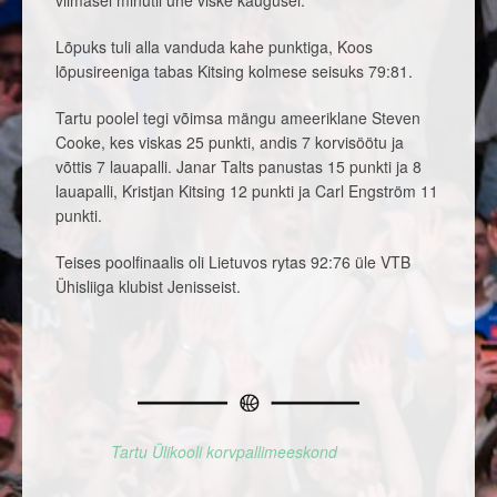
viimasel minutil ühe viske kaugusel.
Lõpuks tuli alla vanduda kahe punktiga, Koos
lõpusireeniga tabas Kitsing kolmese seisuks 79:81.
Tartu poolel tegi võimsa mängu ameeriklane Steven
Cooke, kes viskas 25 punkti, andis 7 korvisöötu ja
võttis 7 lauapalli. Janar Talts panustas 15 punkti ja 8
lauapalli, Kristjan Kitsing 12 punkti ja Carl Engström 11
punkti.
Teises poolfinaalis oli Lietuvos rytas 92:76 üle VTB
Ühisliiga klubist Jenisseist.
Tartu Ülikooli korvpallimeeskond