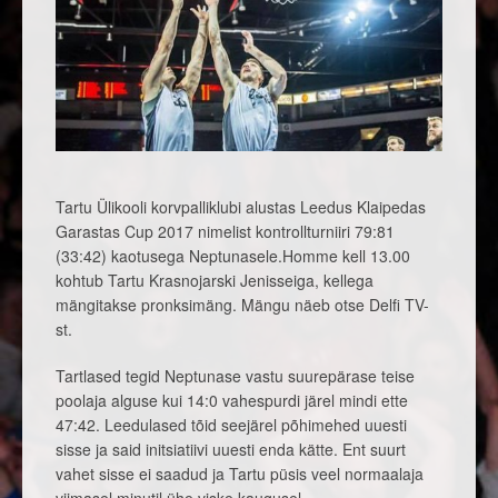
Tartu Ülikooli korvpalliklubi alustas Leedus Klaipedas
Garastas Cup 2017 nimelist kontrollturniiri 79:81
(33:42) kaotusega Neptunasele.
Homme kell 13.00
kohtub Tartu Krasnojarski Jenisseiga, kellega
mängitakse pronksimäng. Mängu näeb otse Delfi TV-
st.
Tartlased tegid Neptunase vastu suurepärase teise
poolaja alguse kui 14:0 vahespurdi järel mindi ette
47:42. Leedulased tõid seejärel põhimehed uuesti
sisse ja said initsiatiivi uuesti enda kätte. Ent suurt
vahet sisse ei saadud ja Tartu püsis veel normaalaja