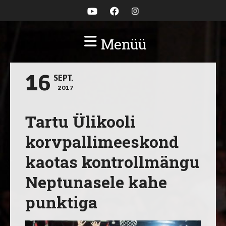
Menüü
16
SEPT.
2017
Tartu Ülikooli
korvpallimeeskond
kaotas kontrollmängu
Neptunasele kahe
punktiga