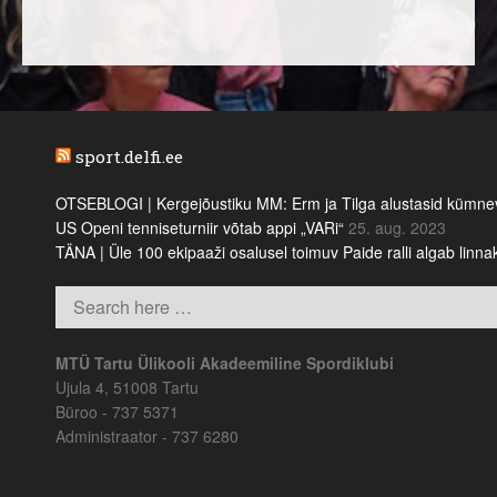
sport.delfi.ee
OTSEBLOGI | Kergejõustiku MM: Erm ja Tilga alustasid kümnevõi
US Openi tenniseturniir võtab appi „VARi“
25. aug. 2023
TÄNA | Üle 100 ekipaaži osalusel toimuv Paide ralli algab linn
MTÜ Tartu Ülikooli Akadeemiline Spordiklubi
Ujula 4, 51008 Tartu
Büroo - 737 5371
Administraator - 737 6280