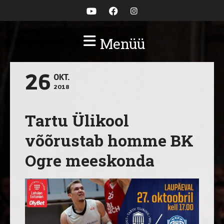
Menüü
26
OKT.
2018
Tartu Ülikool
võõrustab homme BK
Ogre meeskonda