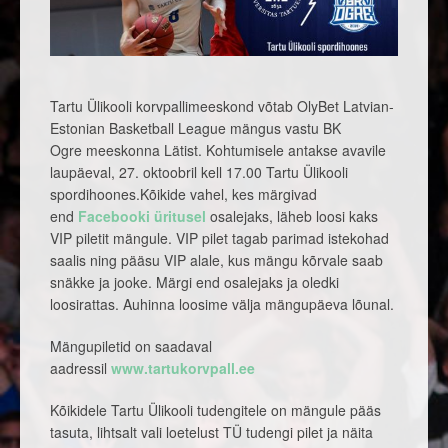
Tartu Ülikooli korvpallimeeskond võtab OlyBet Latvian-
Estonian Basketball League mängus vastu BK
Ogre meeskonna Lätist. Kohtumisele antakse avavile
laupäeval, 27. oktoobril kell 17.00 Tartu Ülikooli
spordihoones.
Kõikide vahel, kes märgivad
end
Facebooki üritusel
osalejaks, läheb loosi kaks
VIP piletit mängule. VIP pilet tagab parimad istekohad
saalis ning pääsu VIP alale, kus mängu kõrvale saab
snäkke ja jooke. Märgi end osalejaks ja oledki
loosirattas. Auhinna loosime välja mängupäeva lõunal.
Mängupiletid on saadaval
aadressil
www.tartukorvpall.ee
Kõikidele Tartu Ülikooli tudengitele on mängule pääs
tasuta, lihtsalt vali loetelust TÜ tudengi pilet ja näita