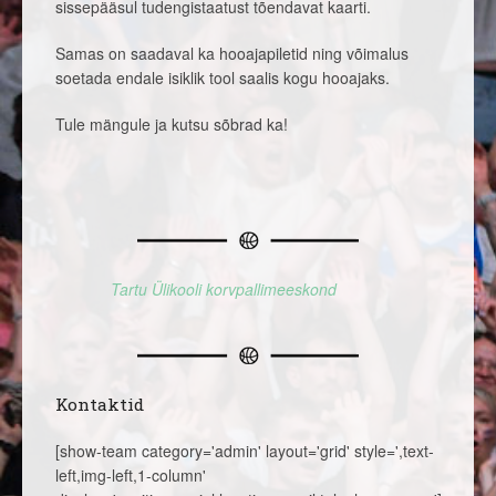
sissepääsul tudengistaatust tõendavat kaarti.
Samas on saadaval ka hooajapiletid ning võimalus
soetada endale isiklik tool saalis kogu hooajaks.
Tule mängule ja kutsu sõbrad ka!
Tartu Ülikooli korvpallimeeskond
Kontaktid
[show-team category='admin' layout='grid' style=',text-
left,img-left,1-column'