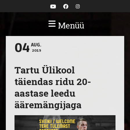
Menüü
04
AUG.
2019
Tartu Ülikool
täiendas ridu 20-
aastase leedu
ääremängijaga