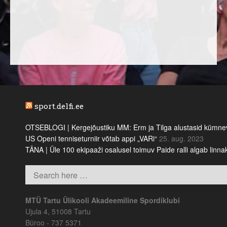
sport.delfi.ee
OTSEBLOGI | Kergejõustiku MM: Erm ja Tilga alustasid kümnevõi
US Openi tenniseturniir võtab appi „VARi“
25. aug. 2023
TÄNA | Üle 100 ekipaaži osalusel toimuv Paide ralli algab linn
MTÜ Tartu Ülikooli Akadeemiline Spordiklubi
Ujula 4, 51008 Tartu
Büroo - 737 5371