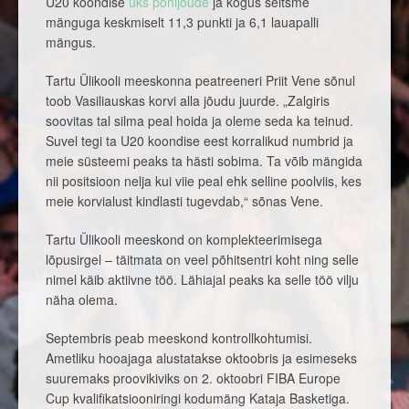
U20 koondise
üks põhijõude
ja kogus seitsme
mänguga keskmiselt 11,3 punkti ja 6,1 lauapalli
mängus.
Tartu Ülikooli meeskonna peatreeneri Priit Vene sõnul
toob Vasiliauskas korvi alla jõudu juurde. „Zalgiris
soovitas tal silma peal hoida ja oleme seda ka teinud.
Suvel tegi ta U20 koondise eest korralikud numbrid ja
meie süsteemi peaks ta hästi sobima. Ta võib mängida
nii positsioon nelja kui viie peal ehk selline poolviis, kes
meie korvialust kindlasti tugevdab,“ sõnas Vene.
Tartu Ülikooli meeskond on komplekteerimisega
lõpusirgel – täitmata on veel põhitsentri koht ning selle
nimel käib aktiivne töö. Lähiajal peaks ka selle töö vilju
näha olema.
Septembris peab meeskond kontrollkohtumisi.
Ametliku hooajaga alustatakse oktoobris ja esimeseks
suuremaks proovikiviks on 2. oktoobri FIBA Europe
Cup kvalifikatsiooniringi kodumäng Kataja Basketiga.