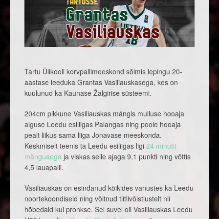
Tartu Ülikooli korvpallimeeskond sõlmis lepingu 20-
aastase leeduka Grantas Vasiliauskasega, kes on
kuulunud ka Kaunase Žalgirise süsteemi.
204cm pikkune Vasiliauskas mängis mulluse hooaja
alguse Leedu esiliigas Palangas ning poole hooaja
pealt liikus sama liiga Jonavase meeskonda.
Keskmiselt teenis ta Leedu esiliigas ligi
24 minutit
mänguaega
ja viskas selle ajaga 9,1 punkti ning võttis
4,5 lauapalli.
Vasiliauskas on esindanud kõikides vanustes ka Leedu
noortekoondiseid ning võitnud tiitlivõistlustelt nii
hõbedaid kui pronkse. Sel suvel oli Vasiliauskas Leedu