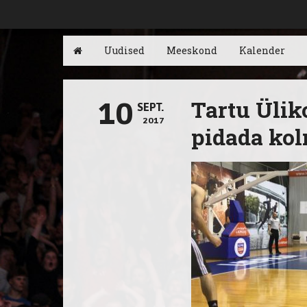
Uudised
Meeskond
Kalender
Tartu Ülik
10
SEPT.
2017
pidada kol