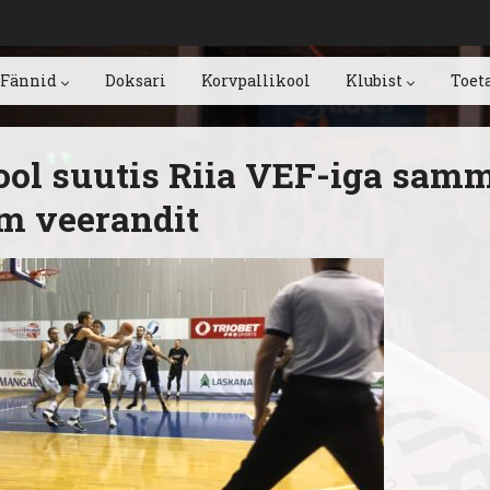
Fännid
Doksari
Korvpallikool
Klubist
Toet
ool suutis Riia VEF-iga sam
m veerandit