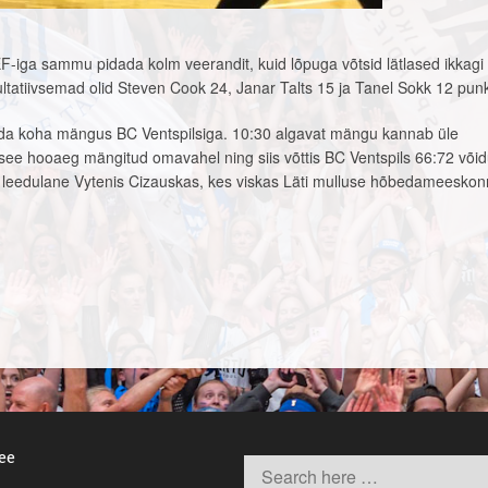
VEF-iga sammu pidada kolm veerandit, kuid lõpuga võtsid lätlased ikkag
sultatiivsemad olid Steven Cook 24, Janar Talts 15 ja Tanel Sokk 12 punk
da koha mängus BC Ventspilsiga. 10:30 algavat mängu kannab üle
 see hooaeg mängitud omavahel ning siis võttis BC Ventspils 66:72 võid
oli leedulane Vytenis Cizauskas, kes viskas Läti mulluse hõbedameesko
.ee