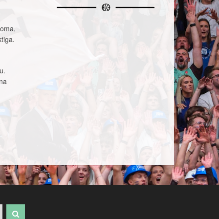
i oma,
tiga.
u.
nna