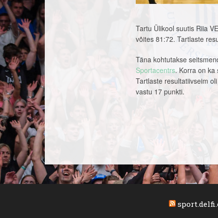
Tartu Ülikool suutis Riia 
võites 81:72. Tartlaste re
Täna kohtutakse seitsmen
Sportacentrs
. Korra on ka
Tartlaste resultatiivseim 
vastu 17 punkti.
sport.delfi