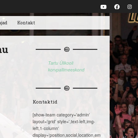
ajad
Kontakt
mu
Tartu Ülikooli
korvpallimeeskond
Kontaktid
[show-team category='admin'
layout='grid' style=',text-left,img-
left,1-column'
display='position,social,location,email,telephone,name