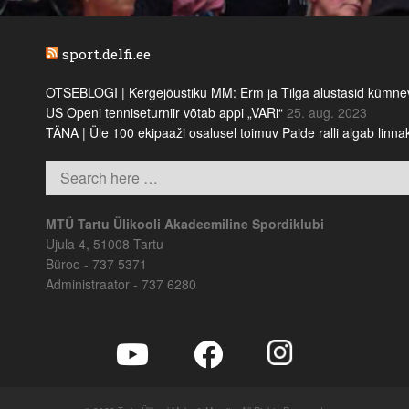
sport.delfi.ee
OTSEBLOGI | Kergejõustiku MM: Erm ja Tilga alustasid kümnevõi
US Openi tenniseturniir võtab appi „VARi“
25. aug. 2023
TÄNA | Üle 100 ekipaaži osalusel toimuv Paide ralli algab linn
MTÜ Tartu Ülikooli Akadeemiline Spordiklubi
Ujula 4, 51008 Tartu
Büroo - 737 5371
Administraator - 737 6280