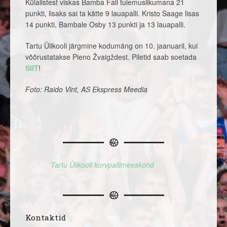
Külalistest viskas Bamba Fall tulemuslikumana 21
punkti, lisaks sai ta kätte 9 lauapalli. Kristo Saage lisas
14 punkti, Bambale Osby 13 punkti ja 13 lauapalli.
Tartu Ülikooli järgmine kodumäng on 10. jaanuaril, kui
võõrustatakse Pieno Žvaigždest. Piletid saab soetada
SIIT
!
Foto: Raido Vint, AS Ekspress Meedia
Tartu Ülikooli korvpallimeeskond
Kontaktid