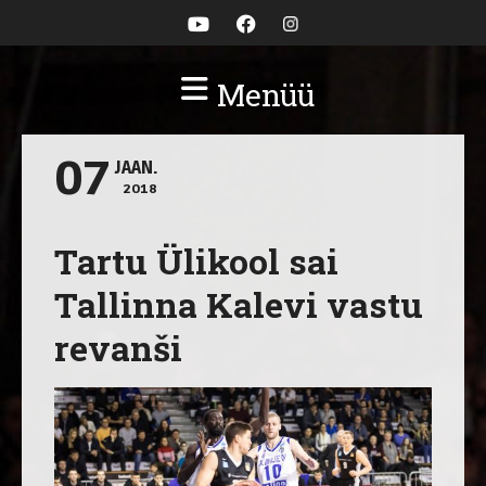
Menüü
07
JAAN.
2018
Tartu Ülikool sai
Tallinna Kalevi vastu
revanši