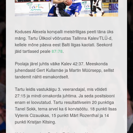
Koduses Alexela korvpalli meistriliigas peeti täna üks
mäng. Tartu Ülikool võõrustas Tallinna Kalev/TLÜ-d,
kellele mõne päeva eest Balti liigas kaotati. Seekord
jäid tartlased peale
87:78
.
Poolaja järel juhtis väike Kalev 42:37. Meeskonda
juhendasid Gert Kullamäe ja Martin Müürsepp, sellist
tandemit nähti esmakordselt.
Tartu leidis vastukäigu 3. veerandajal, mis võideti
27:15 ja mindi omakorda juhtima. Ja seda positsiooni
enam ei loovutatud. Tartu resultatiivseim 20 punktiga
Tanel Sokk, tema arvel ka 6 korvisöötu. 18 punkti lisas
Vytenis Cizauskas, 15 punkti Märt Rozenthal ja 14
punkti Kristjan Kitsing.