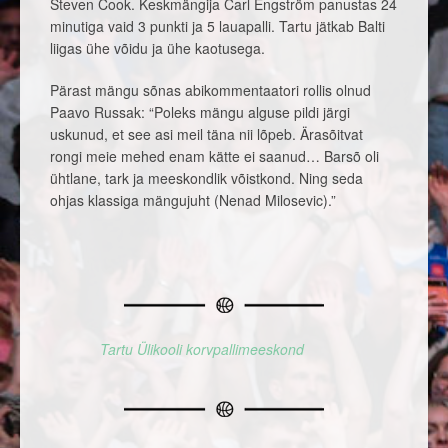
Steven Cook. Keskmängija Carl Engström panustas 24
minutiga vaid 3 punkti ja 5 lauapalli. Tartu jätkab Balti
liigas ühe võidu ja ühe kaotusega.
Pärast mängu sõnas abikommentaatori rollis olnud
Paavo Russak: “Poleks mängu alguse pildi järgi
uskunud, et see asi meil täna nii lõpeb. Ärasõitvat
rongi meie mehed enam kätte ei saanud… Barsõ oli
ühtlane, tark ja meeskondlik võistkond. Ning seda
ohjas klassiga mängujuht (Nenad Milosevic).”
Tartu Ülikooli korvpallimeeskond