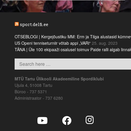
sport.delfi.ee
OTSEBLOGI | Kergejõustiku MM: Erm ja Tilga alustasid kümnevõi
US Openi tenniseturniir võtab appi „VARi“
25. aug. 2023
TÄNA | Üle 100 ekipaaži osalusel toimuv Paide ralli algab linn
MTÜ Tartu Ülikooli Akadeemiline Spordiklubi
Ujula 4, 51008 Tartu
Büroo - 737 5371
Administraator - 737 6280