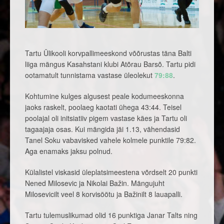
Tartu Ülikooli korvpallimeeskond võõrustas täna Balti
liiga mängus Kasahstani klubi Atõrau Barsõ. Tartu pidi
ootamatult tunnistama vastase üleolekut
79:88
.
Kohtumine kulges algusest peale kodumeeskonna
jaoks raskelt, poolaeg kaotati ühega 43:44. Teisel
poolajal oli initsiatiiv pigem vastase käes ja Tartu oli
tagaajaja osas. Kui mängida jäi 1.13, vähendasid
Tanel Soku vabavisked vahele kolmele punktile 79:82.
Aga enamaks jaksu polnud.
Külalistel viskasid üleplatsimeestena võrdselt 20 punkti
Nened Milosevic ja Nikolai Bažin. Mängujuht
Milosevicilt veel 8 korvisöötu ja Bažinilt 8 lauapalli.
Tartu tulemuslikumad olid 16 punktiga Janar Talts ning