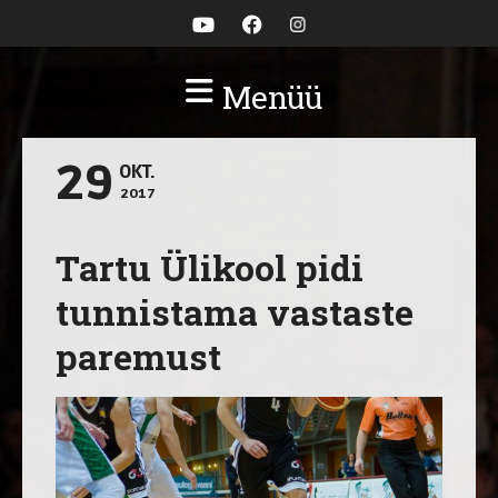
Menüü
29
OKT.
2017
Tartu Ülikool pidi
tunnistama vastaste
paremust