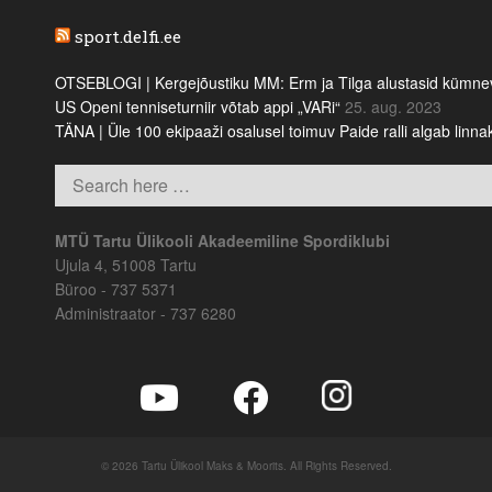
sport.delfi.ee
OTSEBLOGI | Kergejõustiku MM: Erm ja Tilga alustasid kümnevõi
US Openi tenniseturniir võtab appi „VARi“
25. aug. 2023
TÄNA | Üle 100 ekipaaži osalusel toimuv Paide ralli algab linn
MTÜ Tartu Ülikooli Akadeemiline Spordiklubi
Ujula 4, 51008 Tartu
Büroo - 737 5371
Administraator - 737 6280
© 2026 Tartu Ülikool Maks & Moorits. All Rights Reserved.