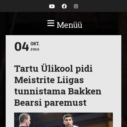
Menüü
04
OKT.
2016
Tartu Ülikool pidi
Meistrite Liigas
tunnistama Bakken
Bearsi paremust