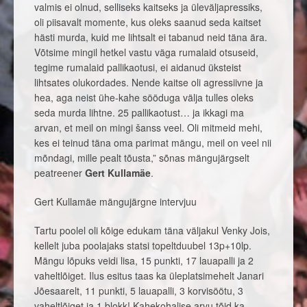
valmis ei olnud, selliseks kaitseks ja üleväljapressiks,
oli piisavalt momente, kus oleks saanud seda kaitset
hästi murda, kuid me lihtsalt ei tabanud neid täna ära.
Võtsime mingil hetkel vastu väga rumalaid otsuseid,
tegime rumalaid pallikaotusi, ei aidanud üksteist
lihtsates olukordades. Nende kaitse oli agressiivne ja
hea, aga neist ühe-kahe sööduga välja tulles oleks
seda murda lihtne. 25 pallikaotust… ja ikkagi ma
arvan, et meil on mingi šanss veel. Oli mitmeid mehi,
kes ei teinud täna oma parimat mängu, meil on veel nii
mõndagi, mille pealt tõusta,” sõnas mängujärgselt
peatreener
Gert Kullamäe
.
Gert Kullamäe mängujärgne intervjuu
Tartu poolel oli kõige edukam täna väljakul Venky Jois,
kellelt juba poolajaks statsi topeltduubel 13p+10lp.
Mängu lõpuks veidi lisa, 15 punkti, 17 lauapalli ja 2
vaheltlõiget. Ilus esitus taas ka üleplatsimehelt Janari
Jõesaarelt, 11 punkti, 5 lauapalli, 3 korvisöötu, 3
vaheltlõiget ja 1 blokk! Kahekohalise arvu tõid ka