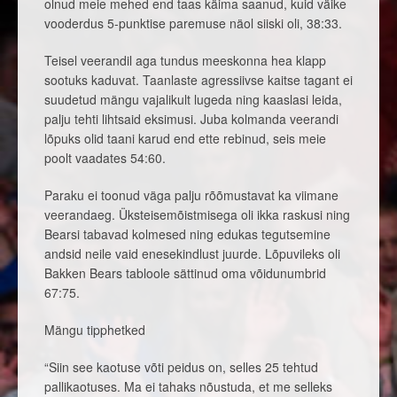
olnud meie mehed end taas käima saanud, kuid väike
vooderdus 5-punktise paremuse näol siiski oli, 38:33.
Teisel veerandil aga tundus meeskonna hea klapp
sootuks kaduvat. Taanlaste agressiivse kaitse tagant ei
suudetud mängu vajalikult lugeda ning kaaslasi leida,
palju tehti lihtsaid eksimusi. Juba kolmanda veerandi
lõpuks olid taani karud end ette rebinud, seis meie
poolt vaadates 54:60.
Paraku ei toonud väga palju rõõmustavat ka viimane
veerandaeg. Üksteisemõistmisega oli ikka raskusi ning
Bearsi tabavad kolmesed ning edukas tegutsemine
andsid neile vaid enesekindlust juurde. Lõpuvileks oli
Bakken Bears tabloole sättinud oma võidunumbrid
67:75.
Mängu tipphetked
“Siin see kaotuse võti peidus on, selles 25 tehtud
pallikaotuses. Ma ei tahaks nõustuda, et me selleks