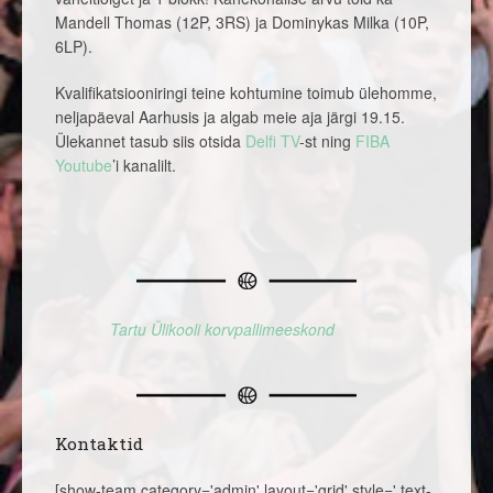
Mandell Thomas (12P, 3RS) ja Dominykas Milka (10P,
6LP).
Kvalifikatsiooniringi teine kohtumine toimub ülehomme,
neljapäeval Aarhusis ja algab meie aja järgi 19.15.
Ülekannet tasub siis otsida
Delfi TV
-st ning
FIBA
Youtube
’i kanalilt.
Tartu Ülikooli korvpallimeeskond
Kontaktid
[show-team category='admin' layout='grid' style=',text-