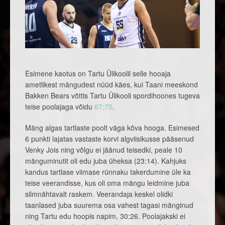
Esimene kaotus on Tartu Ülikoolil selle hooaja
ametlikest mängudest nüüd käes, kui Taani meeskond
Bakken Bears võttis Tartu Ülikooli spordihoones tugeva
teise poolajaga võidu
67:75
.
Mäng algas tartlaste poolt väga kõva hooga. Esimesed
6 punkti lajatas vastaste korvi algviisikusse pääsenud
Venky Jois ning võlgu ei jäänud teisedki, peale 10
mänguminutit oli edu juba üheksa (23:14). Kahjuks
kandus tartlase viimase rünnaku takerdumine üle ka
teise veerandisse, kus oli oma mängu leidmine juba
silmnähtavalt raskem. Veerandaja keskel olidki
taanlased juba suurema osa vahest tagasi mänginud
ning Tartu edu hoopis napim, 30:26. Poolajakski ei