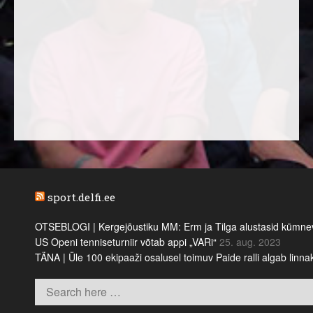
sport.delfi.ee
OTSEBLOGI | Kergejõustiku MM: Erm ja Tilga alustasid kümnevõi
US Openi tenniseturniir võtab appi „VARi“
25. aug. 2023
TÄNA | Üle 100 ekipaaži osalusel toimuv Paide ralli algab linn