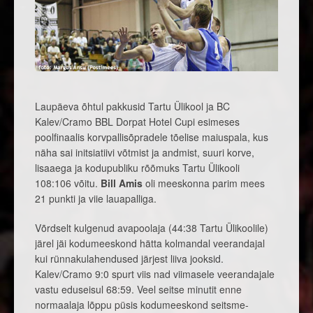
Laupäeva õhtul pakkusid Tartu Ülikool ja BC
Kalev/Cramo BBL Dorpat Hotel Cupi esimeses
poolfinaalis korvpallisõpradele tõelise maiuspala, kus
näha sai initsiatiivi võtmist ja andmist, suuri korve,
lisaaega ja kodupubliku rõõmuks Tartu Ülikooli
108:106 võitu.
Bill Amis
oli meeskonna parim mees
21 punkti ja viie lauapalliga.
Võrdselt kulgenud avapoolaja (44:38 Tartu Ülikoolile)
järel jäi kodumeeskond hätta kolmandal veerandajal
kui rünnakulahendused järjest liiva jooksid.
Kalev/Cramo 9:0 spurt viis nad viimasele veerandajale
vastu eduseisul 68:59. Veel seitse minutit enne
normaalaja lõppu püsis kodumeeskond seitsme-