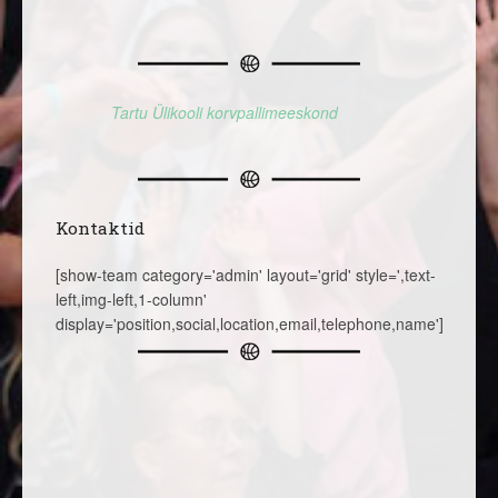
Tartu Ülikooli korvpallimeeskond
Kontaktid
[show-team category='admin' layout='grid' style=',text-
left,img-left,1-column'
display='position,social,location,email,telephone,name']