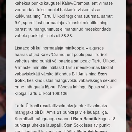
kaheksa punkti kaugusel Kalev/Cramost, ent viimase
veerandaja teisel poolel hakkasid visked sisse
kukkuma ning Tartu Ülikool tegi oma suurima, samuti
9:0, spurdi just normaalaja viimastel minutitel ning
pärast 40 mänguminutit ei mahtunud meeskondade
vahele punktigi – seis oli 88:88.
Lisaaeg oli kui normaalaja minikoopia – alguses
haaras ohjad Kalev/Cramo, ent poole peal liidriroll
vahetus ning punkti või paariga sai peale Tartu Ülikool.
Viimastel minutitel näitasid Tartu meeskonnas kindlat
vabaviskekätt värske täiendus Bill Amis ning
Sten
Sokk
, kes kindlustas mänguvõidu vabaviskega sekund
enne mänguaja lõppu. Põneva lahingu lõpuks väljus
kilbiga Tartu Ülikool 108:106.
Tartu Ülikooli resultatiivseimaks ja efektiivseimaks
mängijaks oli Bill Amis 21 punkti ja viie lauapalliga.
Korralikult mänguaega saanud
Rain Raadik
kogus 18
punkti ja üheksa lauapalli. Sten Sokk lisas 17 punkti,
kuus lauapalli ja kuus korvisöötu.
Rain Veideman