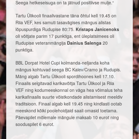
Seega hetkeseisuga on ta jätnud positiivse mulje.“
Tartu Ülikooli finaalivastane täna õhtul kell 19.45 on
Riia VEF, kes samuti tasavägises mängus alistas
lõpuspurdiga Rudupise 80:75.
Kristaps Janicenoks
oli võitjate parim 17 punktiga, ent üleplatsimees oli
Rudupise veteranmängija
Dainius Salenga
20
punktiga.
BBL Dorpat Hotel Cupi kolmanda-neljanda koha
mängus kohtuvad seega BC Kalev/Cramo ja Rudupis.
Mäng algab Tartu Ülikooli spordihoones kell 17.10.
Finaalis selgitavad karikavõitja Tartu Ülikool ja Riia
VEF ning kodumeeskonnal on väga hea võimalus teha
karikafinaalis suurte võistkondade alistamisest meeldiv
traditsioon. Finaal algab kell 19.45 ning kindlasti ootab
meeskond kõiki poolehoidjaid saali omasid toetama.
Päevapilet mõlemale mängule maksab 10 eurot ning
sooduspilet 6 eurot.