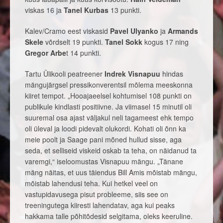
viskas 16 ja
Tanel Kurbas
13 punkti.
Kalev/Cramo eest viskasid
Pavel Ulyanko
ja
Armands
Skele
võrdselt 19 punkti.
Tanel Sokk
kogus 17 ning
Gregor Arbe
t 14 punkti.
Tartu Ülikooli peatreener
Indrek Visnapuu
hindas
mängujärgsel pressikonverentsil mõlema meeskonna
kiiret tempot. „Hooajaeelsel kohtumisel 108 punkti on
publikule kindlasti positiivne. Ja viimasel 15 minutil oli
suuremal osa ajast väljakul neli tagameest ehk tempo
oli üleval ja loodi pidevalt olukordi. Kohati oli õnn ka
meie poolt ja Saage pani mõned hullud sisse, aga
seda, et selliseid viskeid oskab ta teha, on näidanud ta
varemgi,“ iseloomustas Visnapuu mängu. „Tänane
mäng näitas, et uus täiendus Bill Amis mõistab mängu,
mõistab lahendusi teha. Kui hetkel veel on
vastupidavusega pisut probleeme, siis see on
treeningutega kiiresti lahendatav, aga kui peaks
hakkama talle põhitõdesid selgitama, oleks keeruline.