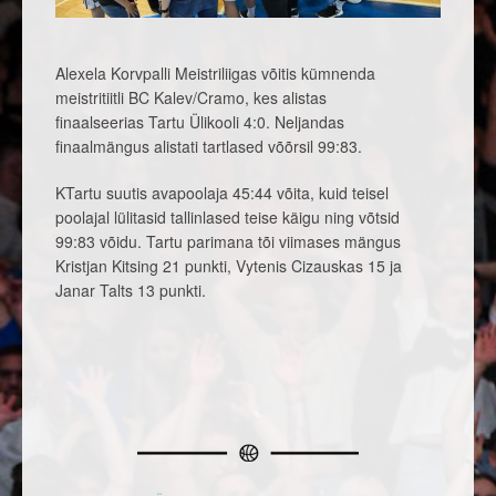
Alexela Korvpalli Meistriliigas võitis kümnenda
meistritiitli BC Kalev/Cramo, kes alistas
finaalseerias Tartu Ülikooli 4:0. Neljandas
finaalmängus alistati tartlased võõrsil 99:83.
KTartu suutis avapoolaja 45:44 võita, kuid teisel
poolajal lülitasid tallinlased teise käigu ning võtsid
99:83 võidu. Tartu parimana tõi viimases mängus
Kristjan Kitsing 21 punkti, Vytenis Cizauskas 15 ja
Janar Talts 13 punkti.