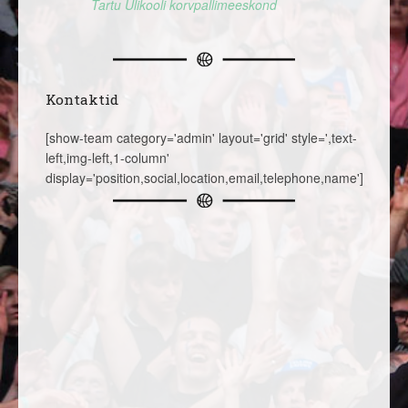
Tartu Ülikooli korvpallimeeskond
Kontaktid
[show-team category='admin' layout='grid' style=',text-
left,img-left,1-column'
display='position,social,location,email,telephone,name']