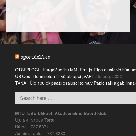
sport.delfi.ee
OTSEBLOGI | Kergejõustiku MM: Erm ja Tilga alustasid kümnevõi
US Openi tenniseturniir võtab appi „VARi“
25. aug. 2023
TÄNA | Üle 100 ekipaaži osalusel toimuv Paide ralli algab linn
MTÜ Tartu Ülikooli Akadeemiline Spordiklubi
Ujula 4, 51008 Tartu
Büroo - 737 5371
Administraator - 737 6280