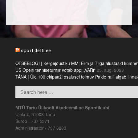
sport.delfi.ee
OTSEBLOGI | Kergejõustiku MM: Erm ja Tilga alustasid kümnevõi
US Openi tenniseturniir võtab appi „VARi“
25. aug. 2023
TÄNA | Üle 100 ekipaaži osalusel toimuv Paide ralli algab linn
MTÜ Tartu Ülikooli Akadeemiline Spordiklubi
Ujula 4, 51008 Tartu
Büroo - 737 5371
Administraator - 737 6280