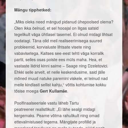
Mängu tipphetked:
„Miks oleks need mängud pidanud ühepoolsed olema?
Olen ikka öelnud, et sel hooajal on liigas satsid
tegelikult väga ühtlasel tasemel. Ei olnud midagi lihtsat
oodatagi. Täna olid meil realiseerimisega suured
probleemid, korvialuste lihtsate visete ning
vabavisetega. Kaitses see-eest tehti väga korralik
partii, selles osas poiste ees müts maha. Hea, et
vastaste liidrid kinni saime – Saage ning Dzeletovici.
Ehkki selle arvelt, et neile keskendusime, said jälle
mõned muud natuke paremini viskele, ei teinud nad
meile kindlasti sellist kahju,“ võttis kohtumise kokku
tõsise moega
Gert Kullamäe
.
Poolfinaalseeriale vastu läheb Tartu
peatreener realistlikult: „Ei lähe sealgi midagi
kergemaks. Peame võtma rahulikult ning omad
ettevalmistused tegema. Mängijate profiilid ja