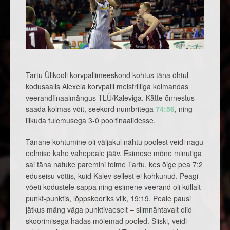
Tartu Ülikooli korvpallimeeskond kohtus täna õhtul
kodusaalis Alexela korvpalli meistriliiga kolmandas
veerandfinaalmängus TLÜ/Kaleviga. Kätte õnnestus
saada kolmas võit, seekord numbritega
74:56
, ning
liikuda tulemusega 3-0 poolfinaalidesse.
Tänane kohtumine oli väljakul nähtu poolest veidi nagu
eelmise kahe vahepeale jääv. Esimese mõne minutiga
sai täna natuke paremini toime Tartu, kes õige pea 7:2
eduseisu võttis, kuid Kalev sellest ei kohkunud. Peagi
võeti kodustele sappa ning esimene veerand oli küllalt
punkt-punktis, lõppskooriks viik, 19:19. Peale pausi
jätkus mäng väga punktivaeselt – silmnähtavalt olid
skoorimisega hädas mõlemad pooled. Siiski, veidi