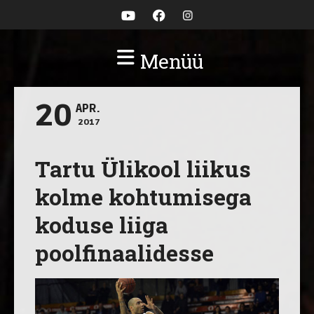
Menüü
20
APR.
2017
Tartu Ülikool liikus
kolme kohtumisega
koduse liiga
poolfinaalidesse