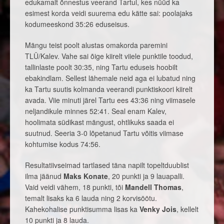
edukamalt õnnestus veerand Tartul, kes nüüd ka
esimest korda veidi suurema edu kätte sai: poolajaks
kodumeeskond 35:26 eduseisus.
Mängu teist poolt alustas omakorda paremini
TLÜ/Kalev. Vahe sai õige kiirelt viiele punktile toodud,
tallinlaste poolt 30:35, ning Tartu eduseis hoobilt
ebakindlam. Sellest lähemale neid aga ei lubatud ning
ka Tartu suutis kolmanda veerandi punktiskoori kiirelt
avada. Viie minuti järel Tartu ees 43:36 ning viimasele
neljandikule minnes 52:41. Seal enam Kalev,
hoolimata südikast mängust, ohtlikuks saada ei
suutnud. Seeria 3-0 lõpetanud Tartu võitis viimase
kohtumise kodus 74:56.
Resultatiivseimad tartlased täna napilt topeltduublist
ilma jäänud
Maks Konate
, 20 punkti ja 9 lauapalli.
Vaid veidi vähem, 18 punkti, tõi
Mandell Thomas
,
temalt lisaks ka 6 lauda ning 2 korvisöötu.
Kahekohalise punktisumma lisas ka
Venky Jois
, kellelt
10 punkti ja 8 lauda.