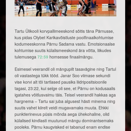
Tartu Ülikooli korvpallimeeskond sõitis täna Pärnusse,
kus pidas Olybet Karikavõistluste poolfinaalkohtumise
kodumeeskonna Pärnu Sadama vastu. Emotsionaalse
kohtumise suutis külalismeeskond ära võtta, liikudes
tulemusega
72:59
homsesse finaalmängu.
Esimesel veerandil oli mängupilt tasavägine ning Tartul
oli vastastega tükk tööd. Janar Soo viimase sekundi
vise korvi alt tõi tartlased pausiks liidripositsioonile
tagasi, 23:22, kui selge oli see, et Pärnu on kodusaalis
igatahes võitlusvaimu täis. Teisel veerandil hakkas aga
hargnema – Tartu sai juba algusest hästi minema ning
suutis vahet kiirelt veidi mugavamaks muuta. Ehkki
punktierinevus püsis mõnda aega ühekohaline, olid
külalised kindlasti muutunud mängu dominantsemaks
pooleks. Pärnu kaugvisked ei tabanud enam endise