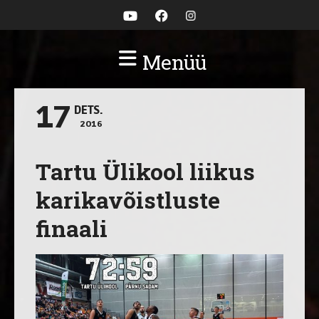
Menüü
17
DETS.
2016
Tartu Ülikool liikus
karikavõistluste
finaali