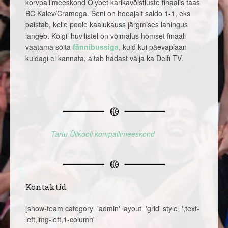
korvpallimeeskond Olybet karikavõistluste finaalis taas
BC Kalev/Cramoga. Seni on hooajalt saldo 1-1, eks
paistab, kelle poole kaalukauss järgmises lahingus
langeb. Kõigil huvilistel on võimalus homset finaali
vaatama sõita
fännibussiga
, kuid kui päevaplaan
kuidagi ei kannata, aitab hädast välja ka Delfi TV.
Tartu Ülikooli korvpallimeeskond
Kontaktid
[show-team category='admin' layout='grid' style=',text-
left,img-left,1-column'