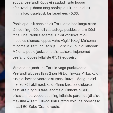
eduga, veerandi lõpus ei saadud Tartu hoogu
efektiivselt pidama ning poolajale tuli kodustel nii
minna kaotusseisust, tartlased ees 45:33.
Poolajapausilt naastes oli Tartu oma hea käigu sisse
jätnud ning nüüd tuli vastastega pusides enam tööd
teha juba Pärnu Sadamal. Ehkki võitlusvaim oli
meestes olemas, kippus vahe vägisi ikkagi kärisema
minema ja Tartu eduseis jäi üldiselt 20 punkti lähedale.
Mõlema poole jaoks emotsionaalseks kujunenud
veerand lõppes külaliste 67:49 eduseisul.
Viimane neljandik oli Tartule väga punktivaene.
Veerandi alguses lisas 2 punkti Dominykas Milka, kuid
siis oldi lõviosa veerandist täiesti kuival. Mängus olid
mehed küll aktiivsed, kuid Pärnu kasutas olukorda
hästi ära ning tuli taas lähemale. Õnneks oli all
piisavalt hea vooderdus ning külaliste paremus jäi siiski
maksma – Tartu Ülikool liikus 72:59 võiduga homsesse
finaali BC Kalev/Cramo vastu.