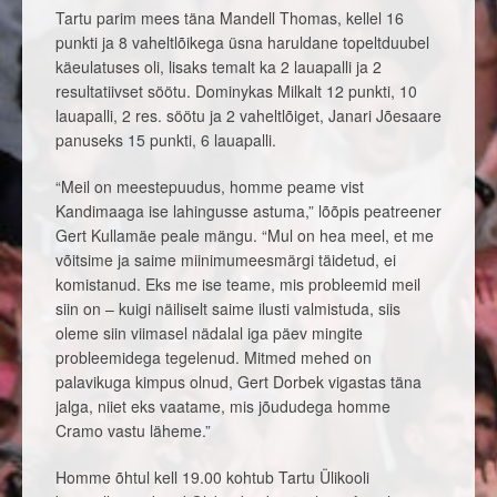
Tartu parim mees täna Mandell Thomas, kellel 16
punkti ja 8 vaheltlõikega üsna haruldane topeltduubel
käeulatuses oli, lisaks temalt ka 2 lauapalli ja 2
resultatiivset söötu. Dominykas Milkalt 12 punkti, 10
lauapalli, 2 res. söötu ja 2 vaheltlõiget, Janari Jõesaare
panuseks 15 punkti, 6 lauapalli.
“Meil on meestepuudus, homme peame vist
Kandimaaga ise lahingusse astuma,” lõõpis peatreener
Gert Kullamäe peale mängu. “Mul on hea meel, et me
võitsime ja saime miinimumeesmärgi täidetud, ei
komistanud. Eks me ise teame, mis probleemid meil
siin on – kuigi näiliselt saime ilusti valmistuda, siis
oleme siin viimasel nädalal iga päev mingite
probleemidega tegelenud. Mitmed mehed on
palavikuga kimpus olnud, Gert Dorbek vigastas täna
jalga, niiet eks vaatame, mis jõududega homme
Cramo vastu läheme.”
Homme õhtul kell 19.00 kohtub Tartu Ülikooli