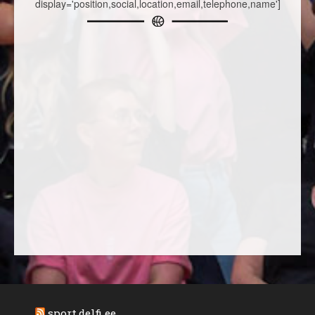
display='position,social,location,email,telephone,name']
sport.delfi.ee