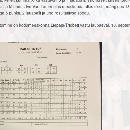
kellelt kummaltki ka vastavalt 5 ja 4 lauapalli, Thomaselt kirsiks tordil
usim täiendus Ivo Van Tamm elas meeskonda alles sisse, mängides 13 
ga 5 punkti, 2 lauapalli ja ühe resultatiivse söödu.
htumine on kodumeeskonna Liepaja/Triobeti vastu laupäeval, 10. septem