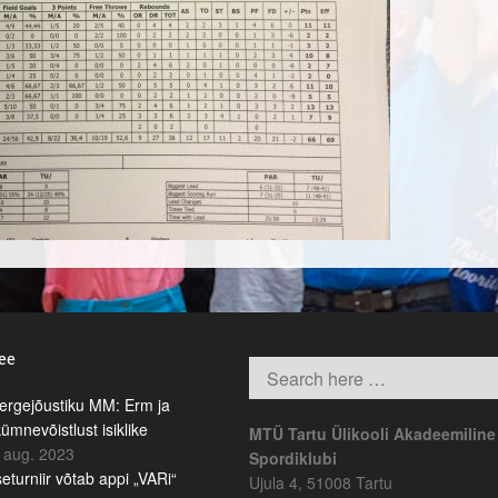
.ee
rgejõustiku MM: Erm ja
kümnevõistlust isiklike
MTÜ Tartu Ülikooli Akadeemiline
 aug. 2023
Spordiklubi
eturniir võtab appi „VARi“
Ujula 4, 51008 Tartu