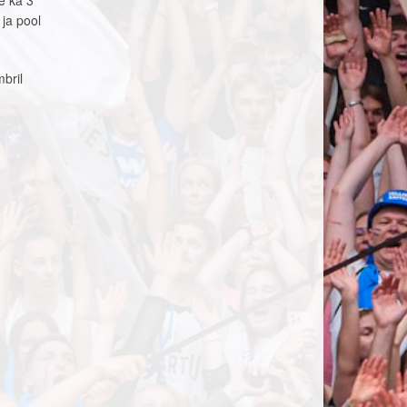
e ka 3
ja pool
bril