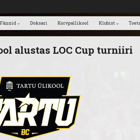
Fännid
Doksari
Korvpallikool
Klubist
Toet
ool alustas LOC Cup turniiri