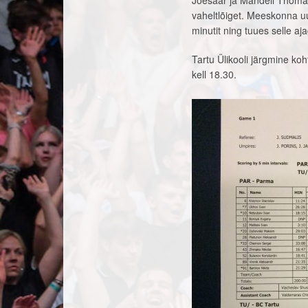
Jõesaar ja Mandell Thomas, 
vaheltlõiget. Meeskonna u
minutit ning tuues selle aja
Tartu Ülikooli järgmine ko
kell 18.30.