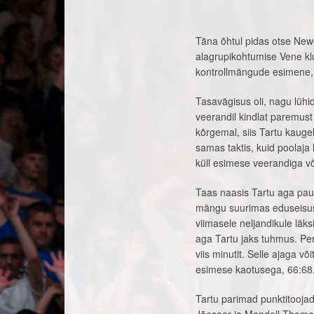
Täna õhtul pidas otse Newc
alagrupikohtumise Vene klu
kontrollmängude esimene,
Tasavägisus oli, nagu lühi
veerandil kindlat paremus
kõrgemal, siis Tartu kauge
samas taktis, kuid poolaja
küll esimese veerandiga võr
Taas naasis Tartu aga pau
mängu suurimas eduseisus 
viimasele neljandikule läk
aga Tartu jaks tuhmus. Perm
viis minutit. Selle ajaga võ
esimese kaotusega, 66:68
Tartu parimad punktitoojad 