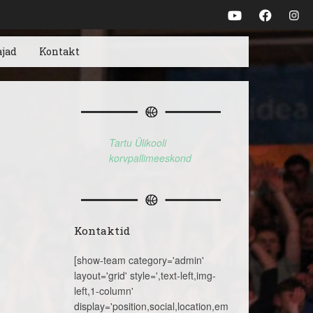
ajad
Kontakt
Tartu Ülikooli
korvpallimeeskond
Kontaktid
[show-team category='admin'
layout='grid' style=',text-left,img-
left,1-column'
display='position,social,location,email,telephone,name