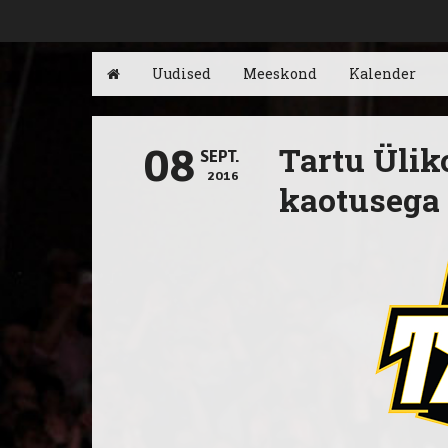
Uudised
Meeskond
Kalender
Tartu Ülik
08
SEPT.
2016
kaotusega