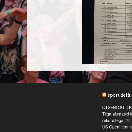
sport.delfi
OTSEBLOGI | Ke
Tilga alustasid 
rekorditega!
25.
US Openi tennis