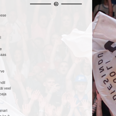
mese
l
ne
maas
rve
ndil
äi veel
ooaja
anari