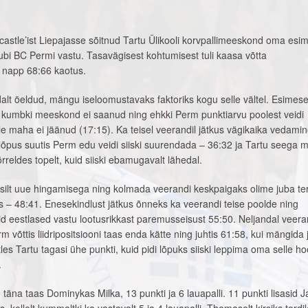
astle’ist Liepajasse sõitnud Tartu Ülikooli korvpallimeeskond oma esi
bi BC Permi vastu. Tasavägisest kohtumisest tuli kaasa võtta
 napp 68:66 kaotus.
dalt öeldud, mängu iseloomustavaks faktoriks kogu selle vältel. Esimese
t kumbki meeskond ei saanud ning ehkki Perm punktiarvu poolest veidi
le maha ei jäänud (17:15). Ka teisel veerandil jätkus vägikaika vedami
 lõpus suutis Perm edu veidi siiski suurendada – 36:32 ja Tartu seega 
reldes topelt, kuid siiski ebamugavalt lähedal.
silt uue hingamisega ning kolmada veerandi keskpaigaks olime juba te
– 48:41. Enesekindlust jätkus õnneks ka veerandi teise poolde ning
sid eestlased vastu lootusrikkast paremusseisust 55:50. Neljandal veera
 võttis liidripositsiooni taas enda kätte ning juhtis 61:58, kui mängida j
itles Tartu tagasi ühe punkti, kuid pidi lõpuks siiski leppima oma selle h
.
täna taas Dominykas Milka, 13 punkti ja 6 lauapalli. 11 punkti lisasid J