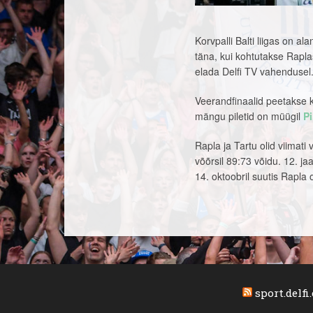
Korvpalli Balti liigas on a
täna, kui kohtutakse Rap
elada Delfi TV vahendusel
Veerandfinaalid peetakse 
mängu piletid on müügil
Pi
Rapla ja Tartu olid viimati 
võõrsil 89:73 võidu. 12. j
14. oktoobril suutis Rap
sport.delfi