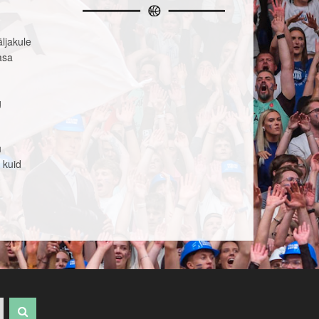
äljakule
asa
g
u
 kuid