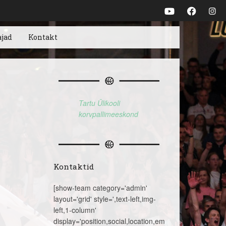
ajad
Kontakt
Tartu Ülikooli
korvpallimeeskond
Kontaktid
[show-team category='admin'
layout='grid' style=',text-left,img-
left,1-column'
display='position,social,location,email,telephone,name