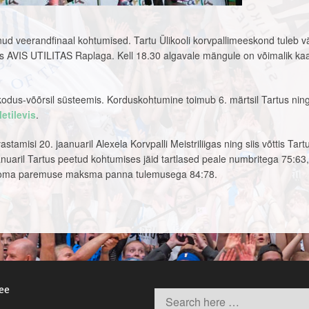
lanud veerandfinaal kohtumised. Tartu Ülikooli korvpallimeeskond tuleb v
las AVIS UTILITAS Raplaga.
Kell 18.30 algavale mängule on võimalik ka
.
kodus-võõrsil süsteemis. Korduskohtumine toimub 6. märtsil Tartus nin
letilevis
.
vastamisi 20. jaanuaril Alexela Korvpalli Meistriliigas ning siis võttis Tart
aanuaril Tartus peetud kohtumises jäid tartlased peale numbritega 75:63,
la oma paremuse maksma panna tulemusega 84:78.
.ee