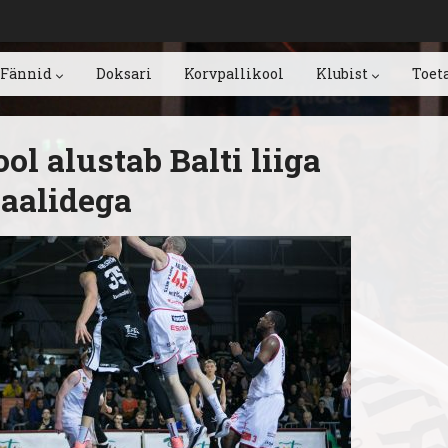
Fännid
Doksari
Korvpallikool
Klubist
Toet
ol alustab Balti liiga
aalidega