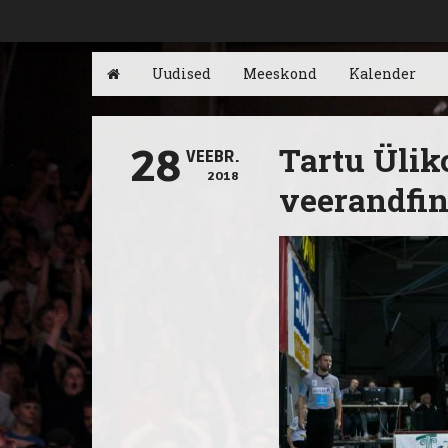
Uudised
Meeskond
Kalender
Tartu Üliko
28
VEEBR.
2018
veerandfin