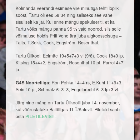
Kolmanda veerandi esimese viie minutiga tehti lõplik
sööst, Tartu oli ees 58:34 ning selliseks see vahe
sisuliselt ka jäi. Kui enne mängu spekuleeriti, et ka
Tartu võiks mängu panna 95 % vaid noored, siis selle
võimaluse hoidis Priit Vene ära juba algkoosseisuga –
Talts, T.Sokk, Cook, Engström, Rosenthal.
Tartu Ülikool:
Eelmäe 19+5+7+3 vl (9/8), Cook 18+9 lp,
Kitsing 15+4+2, Engström, Rosenthal 10 pt, Parrol 4+7
lp.
G4S Noorteliiga
: Ron Pehka 14+4 rs, E.Kuhi 11+9+3,
Sein 10 pt, Schmalz 6+3+3, Engelbrecht 6+3 lp+3 vl.
Järgmine mäng on Tartu Ülikoolil juba 14. november,
kui võõrustatake Baltiliigas TLÜ/Kalevit. Pileteid saab
osta
PILETILEVIST
.