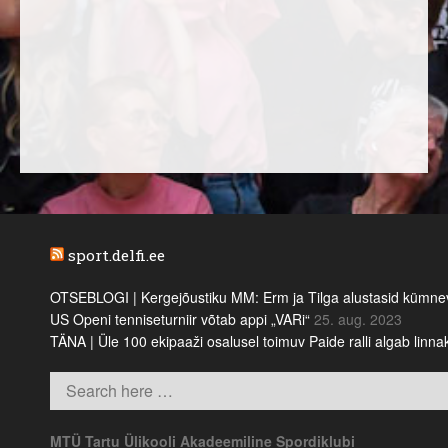
sport.delfi.ee
OTSEBLOGI | Kergejõustiku MM: Erm ja Tilga alustasid kümnevõi
US Openi tenniseturniir võtab appi „VARi“
25. aug. 2023
TÄNA | Üle 100 ekipaaži osalusel toimuv Paide ralli algab linn
MTÜ Tartu Ülikooli Akadeemiline Spordiklubi