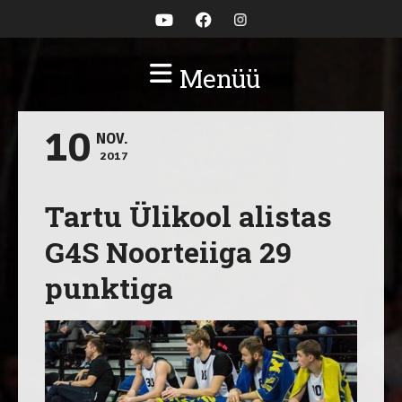
Menüü
10
NOV.
2017
Tartu Ülikool alistas
G4S Noorteiiga 29
punktiga