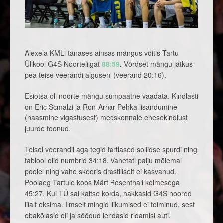
Alexela KMLi tänases ainsas mängus võitis Tartu
Ülikool G4S Noorteliigat
88:59
.
Võrdset mängu jätkus
pea teise veerandi alguseni (veerand 20:16).
Esiotsa oli noorte mängu sümpaatne vaadata. Kindlasti
on Eric Scmalzi ja Ron-Arnar Pehka lisandumine
(naasmine vigastusest) meeskonnale enesekindlust
juurde toonud.
Teisel veerandil aga tegid tartlased soliidse spurdi ning
tablool olid numbrid 34:18. Vahetati palju mõlemal
poolel ning vahe skooris drastiliselt ei kasvanud.
Poolaeg Tartule koos Märt Rosenthali kolmesega
45:27. Kui TÜ sai kaitse korda, hakkasid G4S noored
liialt eksima. Ilmselt mingid liikumised ei toiminud, sest
ebakõlasid oli ja söödud lendasid ridamisi auti.