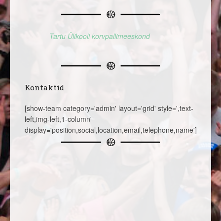
Tartu Ülikooli korvpallimeeskond
Kontaktid
[show-team category='admin' layout='grid' style=',text-
left,img-left,1-column'
display='position,social,location,email,telephone,name']