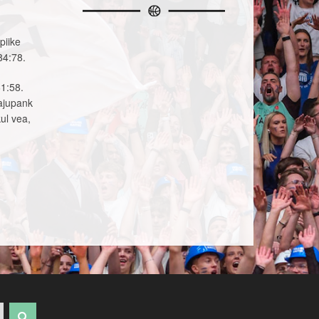
piike
84:78.
61:58.
Kajupank
ul vea,