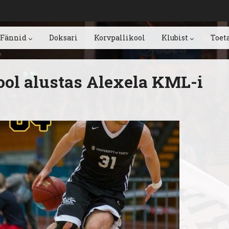
Fännid
Doksari
Korvpallikool
Klubist
Toet
ool alustas Alexela KML-i