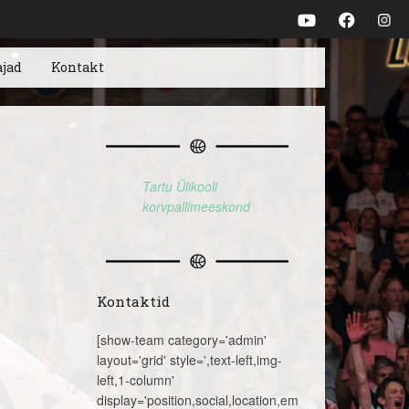
ajad
Kontakt
Tartu Ülikooli
korvpallimeeskond
Kontaktid
[show-team category='admin'
layout='grid' style=',text-left,img-
left,1-column'
display='position,social,location,email,telephone,name