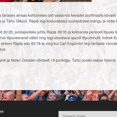
iga tänases ainsas kohtumises olid vastamisi kevadel poolfinaalis kõvasti 
s ja Tartu Ülikool. Rapla tegi koduväljakul suurepärase mängu ja võitis 
lt 20:20, poolajavileks juhtis Rapla 39:35 ja kolmanda perioodi lõpuks 
ve lõpuveerandi vältel ning tegi otsustava spurdi lõpuminutil. Indrek 
sireeni Rapla edu 83:78-le ning kui Carl Engström tegi tartlaste rünnak
tud.
ank ja Nolan Cressler võrdselt 19 punktiga, Tartu poolel viskas Vytenis
.ee