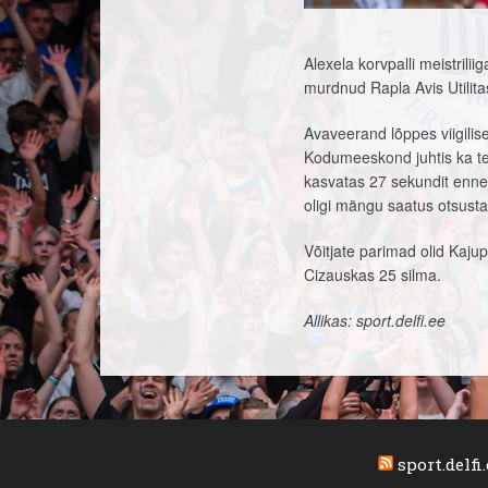
Alexela korvpalli meistrili
murdnud Rapla Avis Utilita
Avaveerand lõppes viigilise
Kodumeeskond juhtis ka ter
kasvatas 27 sekundit enne 
oligi mängu saatus otsusta
Võitjate parimad olid Kajup
Cizauskas 25 silma.
Allikas: sport.delfi.ee
sport.delfi