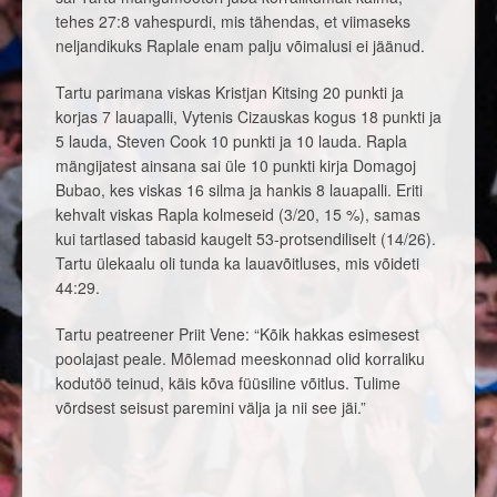
tehes 27:8 vahespurdi, mis tähendas, et viimaseks
neljandikuks Raplale enam palju võimalusi ei jäänud.
Tartu parimana viskas Kristjan Kitsing 20 punkti ja
korjas 7 lauapalli, Vytenis Cizauskas kogus 18 punkti ja
5 lauda, Steven Cook 10 punkti ja 10 lauda. Rapla
mängijatest ainsana sai üle 10 punkti kirja Domagoj
Bubao, kes viskas 16 silma ja hankis 8 lauapalli. Eriti
kehvalt viskas Rapla kolmeseid (3/20, 15 %), samas
kui tartlased tabasid kaugelt 53-protsendiliselt (14/26).
Tartu ülekaalu oli tunda ka lauavõitluses, mis võideti
44:29.
Tartu peatreener Priit Vene: “Kõik hakkas esimesest
poolajast peale. Mõlemad meeskonnad olid korraliku
kodutöö teinud, käis kõva füüsiline võitlus. Tulime
võrdsest seisust paremini välja ja nii see jäi.”