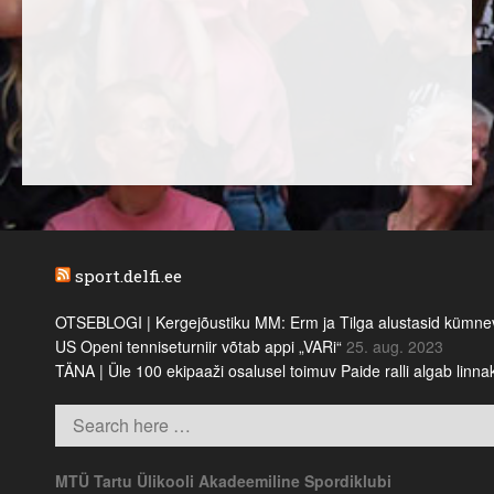
sport.delfi.ee
OTSEBLOGI | Kergejõustiku MM: Erm ja Tilga alustasid kümnevõi
US Openi tenniseturniir võtab appi „VARi“
25. aug. 2023
TÄNA | Üle 100 ekipaaži osalusel toimuv Paide ralli algab linn
MTÜ Tartu Ülikooli Akadeemiline Spordiklubi