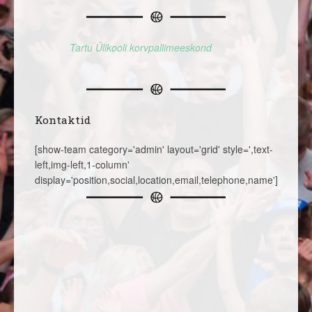
Tartu Ülikooli korvpallimeeskond
Kontaktid
[show-team category='admin' layout='grid' style=',text-
left,img-left,1-column'
display='position,social,location,email,telephone,name']