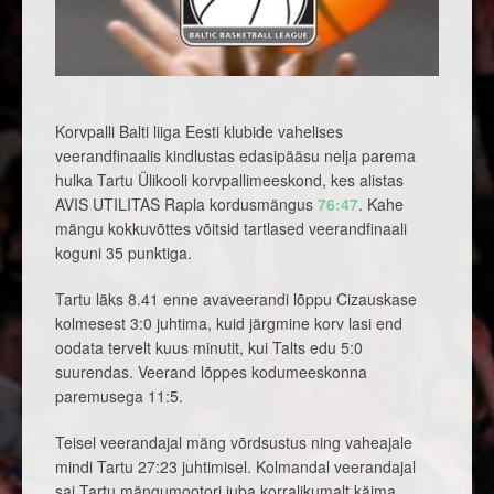
Korvpalli Balti liiga Eesti klubide vahelises
veerandfinaalis kindlustas edasipääsu nelja parema
hulka Tartu Ülikooli korvpallimeeskond, kes alistas
AVIS UTILITAS Rapla kordusmängus
76:47
. Kahe
mängu kokkuvõttes võitsid tartlased veerandfinaali
koguni 35 punktiga.
Tartu läks 8.41 enne avaveerandi lõppu Cizauskase
kolmesest 3:0 juhtima, kuid järgmine korv lasi end
oodata tervelt kuus minutit, kui Talts edu 5:0
suurendas. Veerand lõppes kodumeeskonna
paremusega 11:5.
Teisel veerandajal mäng võrdsustus ning vaheajale
mindi Tartu 27:23 juhtimisel. Kolmandal veerandajal
sai Tartu mängumootori juba korralikumalt käima,