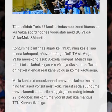
Täna sõidab Tartu Ülikooli esindusmeeskond lõunasse,
kui Valga spordihoones võõrustab meid BC Valga-
Valka/Maks&Moorits.
Kohtumine piirilinnas algab kell 19.05 ning kes ei saa
minna kohapeal, näevad mängu Delfi TV-st. Valga-
Valka meeskond asub Alexela Korvpalli Meistriliiga
tabeli teisel kohal, kirjas viis võitu ja üks kaotus. Tartul
on hetkel viiendal real kahe võidu ja kolme kaotusega.
Mullu kohtusid meeskonnad omavahel kolmel korral
ning tartlased võitsid neist kõik. Pärast seda suundume
rahvuskoondise pausile ning järgmine mäng toimub
29. oktoober, kui kohtume võõrsil Baltiliiga mängus
TTÜ Korvpalliklubiga.