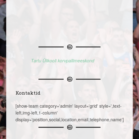
Tartu Ülikooli korvpallimeeskond
Kontaktid
[show-team category='admin' layout='grid' style=',text-
left,img-left,1-column'
display='position,social,location,email,telephone,name']