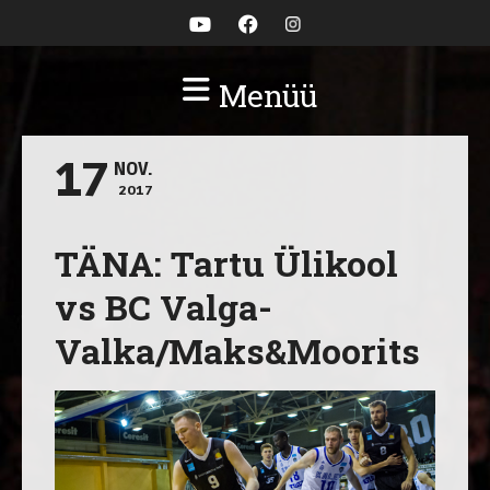
Menüü
17
NOV.
2017
TÄNA: Tartu Ülikool
vs BC Valga-
Valka/Maks&Moorits