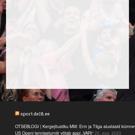
sport.delfi.ee
OTSEBLOGI | Kergejõustiku MM: Erm ja Tilga alustasid kümnevõi
US Openi tenniseturniir võtab appi „VARi“
25. aug. 2023