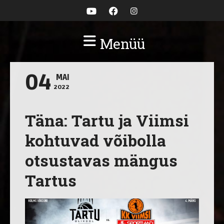
Menüü
04
MAI
2022
Täna: Tartu ja Viimsi
kohtuvad võibolla
otsustavas mängus
Tartus