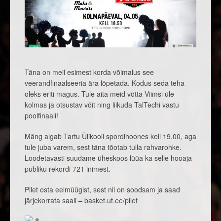
Täna on meil esimest korda võimalus see
veerandfinaalseeria ära lõpetada. Kodus seda teha
oleks eriti magus. Tule aita meid võtta Viimsi üle
kolmas ja otsustav võit ning liikuda TalTechi vastu
poolfinaali!
Mäng algab Tartu Ülikooli spordihoones kell 19.00, aga
tule juba varem, sest täna tõotab tulla rahvarohke.
Loodetavasti suudame üheskoos lüüa ka selle hooaja
publiku rekordi 721 inimest.
Pilet osta eelmüügist, sest nii on soodsam ja saad
järjekorrata saali – basket.ut.ee/pilet