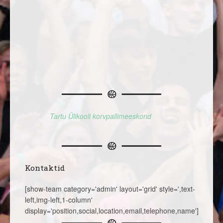
Tartu Ülikooli korvpallimeeskond
Kontaktid
[show-team category='admin' layout='grid' style=',text-
left,img-left,1-column'
display='position,social,location,email,telephone,name']