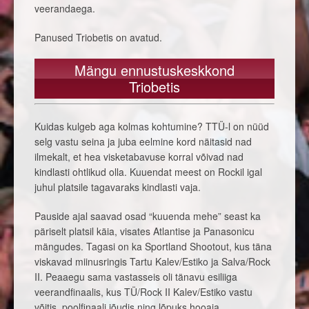
veerandaega.
Panused Triobetis on avatud.
Mängu ennustuskeskkond
Triobetis
Kuidas kulgeb aga kolmas kohtumine? TTÜ-l on nüüd
selg vastu seina ja juba eelmine kord näitasid nad
ilmekalt, et hea visketabavuse korral võivad nad
kindlasti ohtlikud olla. Kuuendat meest on Rockil igal
juhul platsile tagavaraks kindlasti vaja.
Pauside ajal saavad osad “kuuenda mehe” seast ka
päriselt platsil käia, visates Atlantise ja Panasonicu
mängudes. Tagasi on ka Sportland Shootout, kus täna
viskavad miinusringis Tartu Kalev/Estiko ja Salva/Rock
II. Peaaegu sama vastasseis oli tänavu esiliiga
veerandfinaalis, kus TÜ/Rock II Kalev/Estiko vastu
võitis, poolfinaali jõudis ning lõpuks hooaja