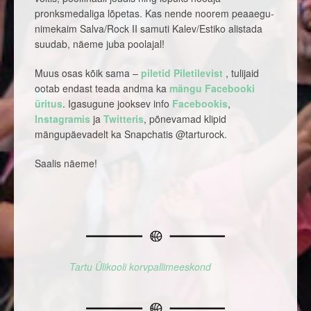
pronksmedaliga lõpetas. Kas nende noorem peaaegu-
nimekaim Salva/Rock II samuti Kalev/Estiko alistada
suudab, näeme juba poolajal!
Muus osas kõik sama –
piletid Piletilevist
, tulijaid
ootab endast teada andma ka
mängu Facebooki
üritus
. Igasugune jooksev info
Facebookis
,
Instagramis
ja
Twitteris
, põnevamad klipid
mängupäevadelt ka Snapchatis @tarturock.
Saalis näeme!
Tartu Ülikooli korvpallimeeskond