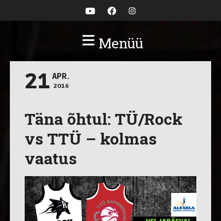
Menüü
21
APR.
2016
Täna õhtul: TÜ/Rock
vs TTÜ – kolmas
vaatus