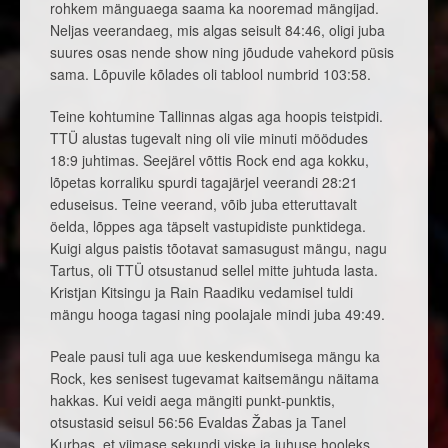
rohkem mänguaega saama ka nooremad mängijad.
Neljas veerandaeg, mis algas seisult 84:46, oligi juba
suures osas nende show ning jõudude vahekord püsis
sama. Lõpuvile kõlades oli tablool numbrid 103:58.
Teine kohtumine Tallinnas algas aga hoopis teistpidi.
TTÜ alustas tugevalt ning oli viie minuti möödudes
18:9 juhtimas. Seejärel võttis Rock end aga kokku,
lõpetas korraliku spurdi tagajärjel veerandi 28:21
eduseisus. Teine veerand, võib juba etteruttavalt
öelda, lõppes aga täpselt vastupidiste punktidega.
Kuigi algus paistis tõotavat samasugust mängu, nagu
Tartus, oli TTÜ otsustanud sellel mitte juhtuda lasta.
Kristjan Kitsingu ja Rain Raadiku vedamisel tuldi
mängu hooga tagasi ning poolajale mindi juba 49:49.
Peale pausi tuli aga uue keskendumisega mängu ka
Rock, kes senisest tugevamat kaitsemängu näitama
hakkas. Kui veidi aega mängiti punkt-punktis,
otsustasid seisul 56:56 Evaldas Žabas ja Tanel
Kurbas, et viimase sekundi viske ja juhuse hooleks