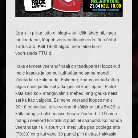
Ega siin pikka juttu ei olegi – kui kõik läheb nii, nagu
me loodame, lõppeb veerandfinaalseeria täna õhtul
Tartus ära. Kell 19.00 algab meie teine kord
võõrustada TTÜ-d.
Kaks esimest veerandfinaali on teadupärast lõppenud
meie kasuks ja loomulikult püüame sama moodi
lõpetada ka kolmanda. Esimene, kodus peetud mäng
algas meie juhtimisel ja kulges nii kuni lõpuni. Platsil
käia said kõik mänguvalmis mehed ning igaüks neist
sai ka käe valgeks. Esimene veerand lõppes meie
26:16 eduseisul, teise veerandi võitsime juba 54:29 ja
kõik mängijad olid heasse hoogu jõudnud. TTÜ oma
mängu seekord korralikult püsti ei saanudki. Kolmanda
veerandaja 16:4 spurt viis meid juba pea poolega ette
(70:33) ning kui vahe 30 punkti piiri ületas, hakkasid