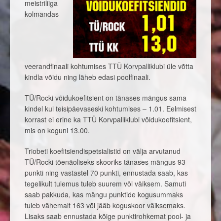
meistriliiga
kolmandas
veerandfinaali kohtumises TTÜ Korvpalliklubi üle võtta
kindla võidu ning läheb edasi poolfinaali.
TÜ/Rocki võidukoefitsient on tänases mängus sama
kindel kui teisipäevaseski kohtumises – 1.01. Eelmisest
korrast ei erine ka TTÜ Korvpalliklubi võidukoefitsient,
mis on koguni 13.00.
Triobeti koefitsiendispetsialistid on välja arvutanud
TÜ/Rocki tõenäoliseks skooriks tänases mängus 93
punkti ning vastastel 70 punkti, ennustada saab, kas
tegelikult tulemus tuleb suurem või väiksem. Samuti
saab pakkuda, kas mängu punktide kogusummaks
tuleb vähemalt 163 või jääb koguskoor väiksemaks.
Lisaks saab ennustada kõige punktirohkemat pool- ja