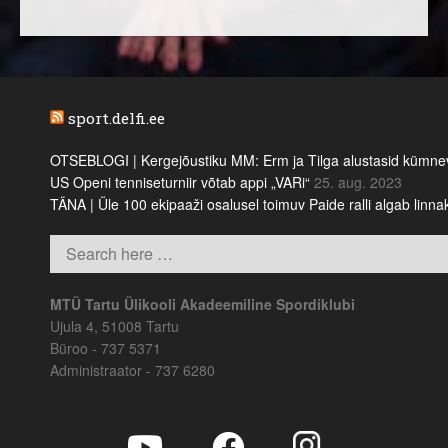
sport.delfi.ee
OTSEBLOGI | Kergejõustiku MM: Erm ja Tilga alustasid kümnevõi
US Openi tenniseturniir võtab appi „VARi“
25. aug. 2023
TÄNA | Üle 100 ekipaaži osalusel toimuv Paide ralli algab linn
MTÜ Tartu Ülikooli Akadeemiline Spordiklubi
Ujula 4, 51008 Tartu
Büroo - 737 5371
Administraator - 737 6280