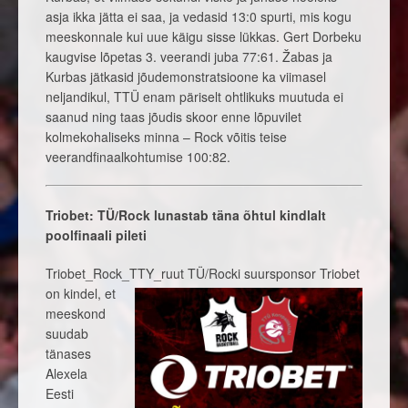
asja ikka jätta ei saa, ja vedasid 13:0 spurti, mis kogu
meeskonnale kui uue käigu sisse lükkas. Gert Dorbeku
kaugvise lõpetas 3. veerandi juba 77:61. Žabas ja
Kurbas jätkasid jõudemonstratsioone ka viimasel
neljandikul, TTÜ enam päriselt ohtlikuks muutuda ei
saanud ning taas jõudis skoor enne lõpuvilet
kolmekohaliseks minna – Rock võitis teise
veerandfinaalkohtumise 100:82.
Triobet: TÜ/Rock lunastab täna õhtul kindlalt
poolfinaali pileti
Triobet_Rock_TTY_ruut
TÜ/Rocki suursponsor Triobet
on kindel, et
meeskond
suudab
tänases
Alexela
Eesti