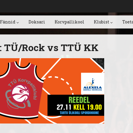
Fännid
Doksari
Korvpallikool
Klubist
Toet
l: TÜ/Rock vs TTÜ KK