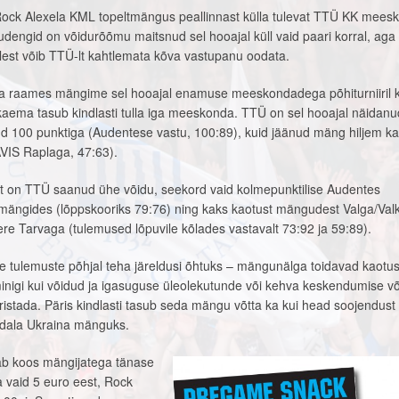
ock Alexela KML topeltmängus peallinnast külla tulevat TTÜ KK mees
udengid on võidurõõmu maitsnud sel hooajal küll vaid paari korral, aga
olest võib TTÜ-lt kahtlemata kõva vastupanu oodata.
liiga raames mängime sel hooajal enamuse meeskondadega põhiturniiril
kaema tasub kindlasti tulla iga meeskonda. TTÜ on sel hooajal näidan
ud 100 punktiga (Audentese vastu, 100:89), kuid jäänud mäng hiljem ka
VIS Raplaga, 47:63).
t on TTÜ saanud ühe võidu, seekord vaid kolmepunktilise Audentes
ängides (lõppskooriks 79:76) ning kaks kaotust mängudest Valga/Val
e Tarvaga (tulemused lõpuvile kõlades vastavalt 73:92 ja 59:89).
ste tulemuste põhjal teha järeldusi õhtuks – mängunälga toidavad kaotu
minigi kui võidud ja igasuguse üleolekutunde või kehva keskendumise v
aristada. Päris kindlasti tasub seda mängu võtta ka kui head soojendust
 nädala Ukraina mänguks.
ab koos mängijatega tänase
da vaid 5 euro eest, Rock