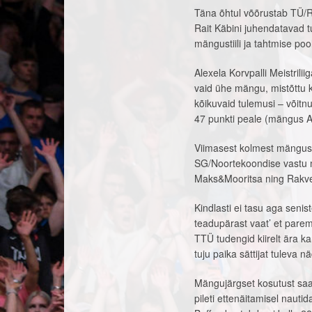
Täna õhtul võõrustab TÜ/R
Rait Käbini juhendatavad t
mängustiili ja tahtmise po
Alexela Korvpalli Meistri
vaid ühe mängu, mistõttu 
kõikuvaid tulemusi – võitn
47 punkti peale (mängus A
Viimasest kolmest mängus
SG/Noortekoondise vastu m
Maks&Mooritsa ning Rakver
Kindlasti ei tasu aga seni
teadupärast vaat’ et pare
TTÜ tudengid kiirelt ära k
tuju paika sättijat tuleva
Mängujärgset kosutust sa
pileti ettenäitamisel nauti