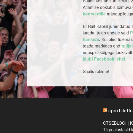
Buffee kestab kuni kella 2
Atlantise ööklubis toimuva
kontserdile
mängupiletiga 
Et Rait Käbini juhendatud
kaeda, tuleb endale vaid
P
hankida
.
Kui oled tulemas,
teada märkides end
tulij
edaspidi kõigega jooksvalt k
klubi Facebookilehel
.
Saalis rokime!
sport.delfi
OTSEBLOGI | Ke
Tilga alustasid 