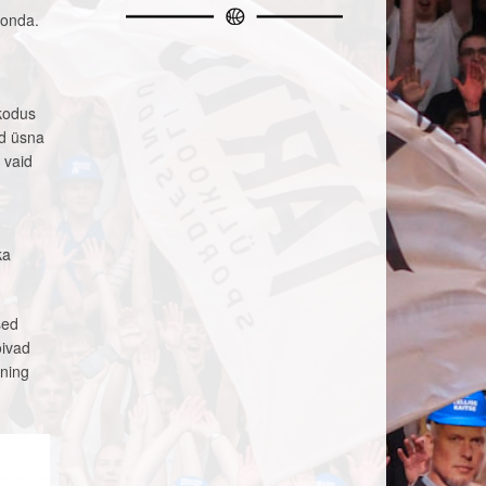
konda.
 kodus
ud üsna
 vaid
ka
sed
õivad
 ning