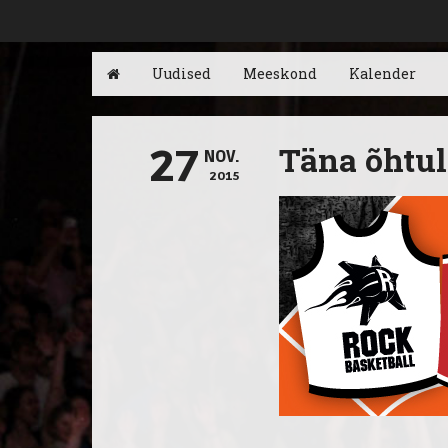
Uudised
Meeskond
Kalender
Täna õhtu
27
NOV.
2015