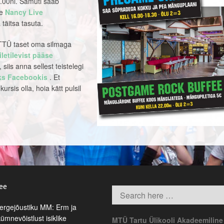
2.00ni. Samuti saab
le
Nancy Live
täitsa tasuta.
 TTÜ taset oma silmaga
iletilevist pääse
 siis anna sellest teistelegi
aks Facebookis
. Et
ursis olla, hoia kätt pulsil
.ee
rgejõustiku MM: Erm ja
kümnevõistlust isiklike
MTÜ Tartu Ülikooli Akadeemiline