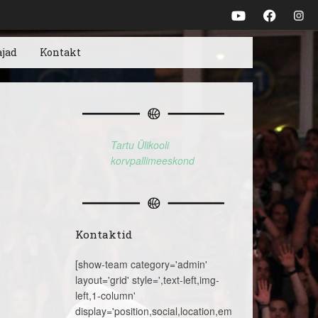
ajad
Kontakt
Tartu Ülikooli
korvpallimeeskond
Kontaktid
[show-team category='admin'
layout='grid' style=',text-left,img-
left,1-column'
display='position,social,location,email,telephone,name