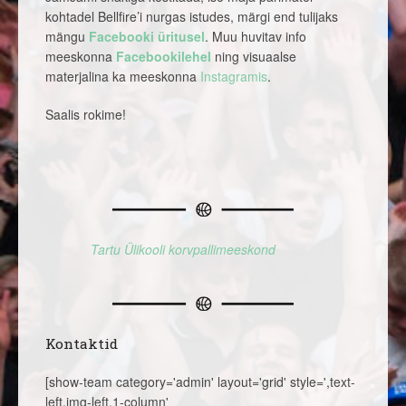
kohtadel Bellfire’i nurgas istudes, märgi end tulijaks
mängu
Facebooki üritusel
. Muu huvitav info
meeskonna
Facebookilehel
ning visuaalse
materjalina ka meeskonna
Instagramis
.
Saalis rokime!
Tartu Ülikooli korvpallimeeskond
Kontaktid
[show-team category='admin' layout='grid' style=',text-
left,img-left,1-column'