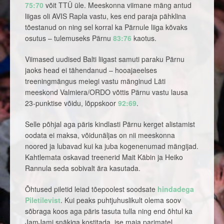
75:70
võit TTÜ üle. Meeskonna viimane mäng antud
liigas oli AVIS Rapla vastu, kes end paraja pähklina
tõestanud on ning sel korral ka Pärnule liiga kõvaks
osutus – tulemuseks Pärnu
83:76
kaotus.
Viimased uudised Balti liigast samuti paraku Pärnu
jaoks head ei tähendanud – hooajaeelses
treeningmängus meiegi vastu mänginud Läti
meeskond Valmiera/ORDO võttis Pärnu vastu lausa
23-punktise võidu, lõppskoor
92:69
.
Selle põhjal aga päris kindlasti Pärnu kerget alistamist
oodata ei maksa, võidunäljas on nii meeskonna
noored ja lubavad kui ka juba kogenenumad mängijad.
Kahtlemata oskavad treenerid Mait Käbin ja Heiko
Rannula seda sobivalt ära kasutada.
Õhtused piletid leiad tõepoolest soodsate
hindadega
Piletilevist
. Kui peaks puhtjuhuslikult olema soov
sõbraga koos aga päris tasuta tulla ning end õhtul ka
JamJami snäkiga kostitada, ise maja parimatel