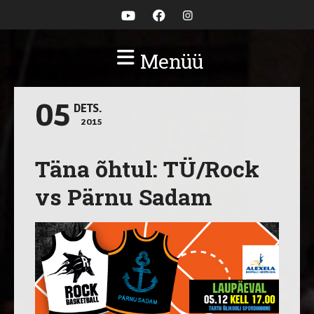
Menüü
05
DETS.
2015
Täna õhtul: TÜ/Rock
vs Pärnu Sadam