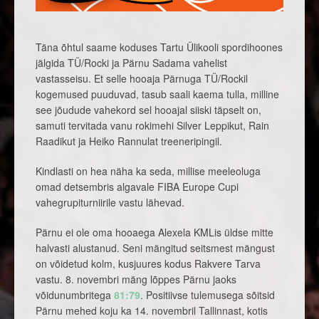
Täna õhtul saame koduses Tartu Ülikooli spordihoones
jälgida TÜ/Rocki ja Pärnu Sadama vahelist
vastasseisu. Et selle hooaja Pärnuga TÜ/Rockil
kogemused puuduvad, tasub saali kaema tulla, milline
see jõudude vahekord sel hooajal siiski täpselt on,
samuti tervitada vanu rokimehi Silver Leppikut, Rain
Raadikut ja Heiko Rannulat treeneripingil.
Kindlasti on hea näha ka seda, millise meeleoluga
omad detsembris algavale FIBA Europe Cupi
vahegrupiturniirile vastu lähevad.
Pärnu ei ole oma hooaega Alexela KMLis üldse mitte
halvasti alustanud. Seni mängitud seitsmest mängust
on võidetud kolm, kusjuures kodus Rakvere Tarva
vastu. 8. novembri mäng lõppes Pärnu jaoks
võidunumbritega
81:79
. Positiivse tulemusega sõitsid
Pärnu mehed koju ka 14. novembril Tallinnast, kotis