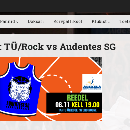
Fännid
Doksari
Korvpallikool
Klubist
Toet
: TÜ/Rock vs Audentes SG