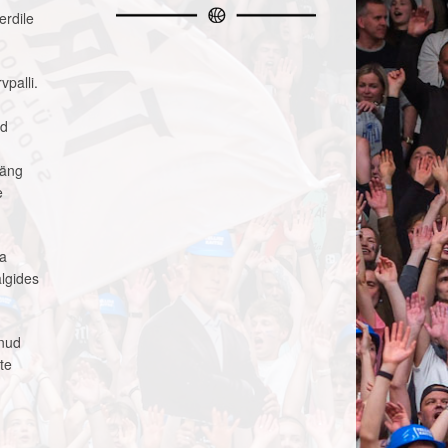
erdile
palli.
ud
mäng
e
ea
älgides
änud
te