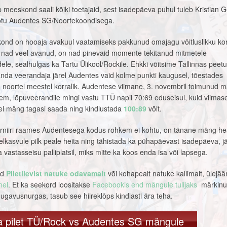
b meeskond saali kõiki toetajaid, sest isadepäeva puhul tuleb Kristian G
õtu Audentes SG/Noortekoondisega.
ond on hooaja avakuul vaatamiseks pakkunud omajagu võitluslikku korv
 nad veel avanud, on nad pinevaid momente tekitanud mitmetele
e, sealhulgas ka Tartu Ülikool/Rockile. Ehkki võitsime Tallinnas peet
manda veerandaja järel Audentes vaid kolme punkti kaugusel, tõestades
 noortel meestel korralik. Audentese viimane, 3. novembril toimunud 
em, lõpuveerandile mingi vastu TTÜ napil 70:69 eduseisul, kuid viimas
tel mäng tagasi saada ning kindlustada
100:89
võit.
urniiri raames Audentesega kodus rohkem ei kohtu, on tänane mäng h
relkasvule pilk peale heita ning tähistada ka pühapäevast isadepäeva, j
 vastasseisu palliplatsil, miks mitte ka koos enda isa või lapsega.
id
Piletilevist natuke odavamalt
või kohapealt natuke kallimalt, ülejä
hel
. Et ka seekord loositakse
Facebookis end mängule tulijaks
märkinu
mugavusnurgas, tasub see hiireklõps kindlasti ära teha.
a pilet TÜ/Rock vs Audentes SG mängule