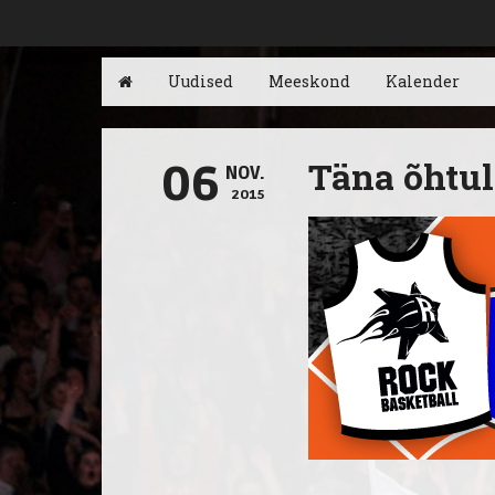
Uudised
Meeskond
Kalender
Täna õhtul
06
NOV.
2015