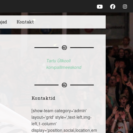
ajad
Kontakt
Tartu Ülikooli
korvpallimeeskond
Kontaktid
[show-team category='admin'
layout='grid' style=',text-left,img-
left,1-column'
display='position,social,location,email,telephone,name