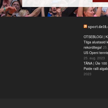
sport.delfi
OTSEBLOGI | Ke
Tilga alustasid 
rekorditega!
25.
US Openi tennis
25. aug. 2023
TÄNA | Üle 100 
Paide ralli alga
2023