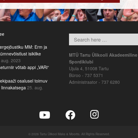
.ee
rgejõustiku MM: Erm ja
kümnevõistlust isiklike
MTÜ Tartu Ülikooli Akadeemiline
 aug. 2023
Spordiklubi
eturniir võtab appi „VARi“
Ujula 4, 51008 Tartu
Büroo - 737 5371
ekipaaži osalusel toimuv
Administraator - 737 6280
b linnakatsega
25. aug.
© 2026 Tartu Ülikool Maks & Moorits. All Rights Reserved.