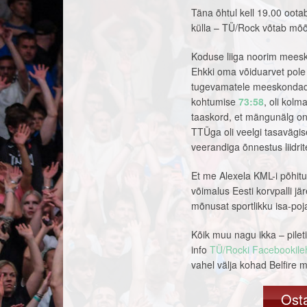
Täna õhtul kell 19.00 oota
külla – TÜ/Rock võtab mõ
Koduse liiga noorim meesk
Ehkki oma võiduarvet pole
tugevamatele meeskondadel
kohtumise
73:58
, oli kol
taaskord, et mängunälg on
TTÜga oli veelgi tasavägis
veerandiga õnnestus liidri
Et me Alexela KML-i põhit
võimalus Eesti korvpalli jä
mõnusat sportlikku isa-poja
Kõik muu nagu ikka – pilet
info
TÜ/Rocki Facebookile
vahel välja kohad Belfire 
Ost