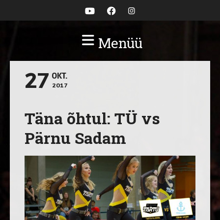
Menüü
27
OKT.
2017
Täna õhtul: TÜ vs
Pärnu Sadam