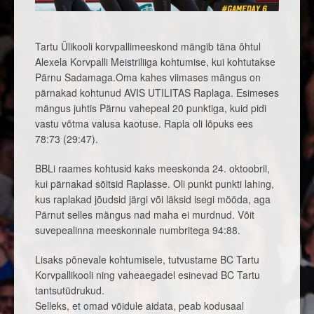
Tartu Ülikooli korvpallimeeskond mängib täna õhtul
Alexela Korvpalli Meistriliiga kohtumise, kui kohtutakse
Pärnu Sadamaga.
Oma kahes viimases mängus on
pärnakad kohtunud AVIS UTILITAS Raplaga. Esimeses
mängus juhtis Pärnu vahepeal 20 punktiga, kuid pidi
vastu võtma valusa kaotuse. Rapla oli lõpuks ees
78:73 (29:47).
BBLi raames kohtusid kaks meeskonda 24. oktoobril,
kui pärnakad sõitsid Raplasse. Oli punkt punkti lahing,
kus raplakad jõudsid järgi või läksid isegi mööda, aga
Pärnut selles mängus nad maha ei murdnud. Võit
suvepealinna meeskonnale numbritega 94:88.
Lisaks põnevale kohtumisele, tutvustame BC Tartu
Korvpallikooli ning vaheaegadel esinevad BC Tartu
tantsutüdrukud.
Selleks, et omad võidule aidata, peab kodusaal