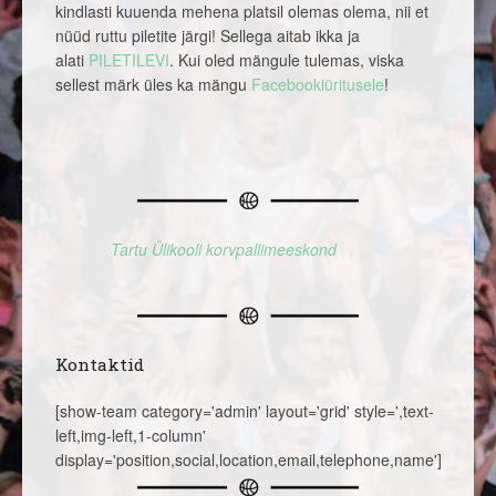
kindlasti kuuenda mehena platsil olemas olema, nii et
nüüd ruttu piletite järgi! Sellega aitab ikka ja
alati
PILETILEVI
. Kui oled mängule tulemas, viska
sellest märk üles ka mängu
Facebookiüritusele
!
Tartu Ülikooli korvpallimeeskond
Kontaktid
[show-team category='admin' layout='grid' style=',text-
left,img-left,1-column'
display='position,social,location,email,telephone,name']