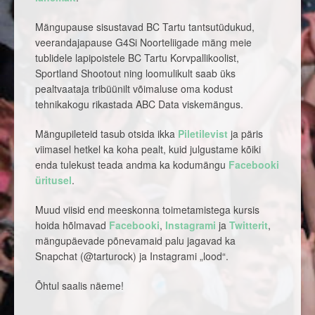
Mängupause sisustavad BC Tartu tantsutüdukud,
veerandajapause G4Si Noorteliigade mäng meie
tublidele lapipoistele BC Tartu Korvpallikoolist,
Sportland Shootout ning loomulikult saab üks
pealtvaataja tribüünilt võimaluse oma kodust
tehnikakogu rikastada ABC Data viskemängus.
Mängupileteid tasub otsida ikka
Piletilevist
ja päris
viimasel hetkel ka koha pealt, kuid julgustame kõiki
enda tulekust teada andma ka kodumängu
Facebooki
üritusel
.
Muud viisid end meeskonna toimetamistega kursis
hoida hõlmavad
Facebooki
,
Instagrami
ja
Twitterit
,
mängupäevade põnevamaid palu jagavad ka
Snapchat (@tarturock) ja Instagrami „lood“.
Õhtul saalis näeme!