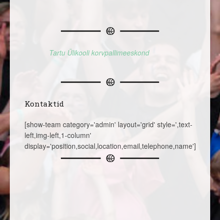
Tartu Ülikooli korvpallimeeskond
Kontaktid
[show-team category='admin' layout='grid' style=',text-
left,img-left,1-column'
display='position,social,location,email,telephone,name']