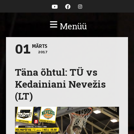
Menüü
01
MÄRTS
2017
Täna õhtul: TÜ vs
Kedainiani Nevežis
(LT)