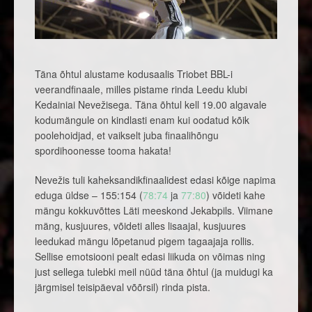
Täna õhtul alustame kodusaalis Triobet BBL-i
veerandfinaale, milles pistame rinda Leedu klubi
Kedainiai Nevežisega. Täna õhtul kell 19.00 algavale
kodumängule on kindlasti enam kui oodatud kõik
poolehoidjad, et vaikselt juba finaalihõngu
spordihoonesse tooma hakata!
Nevežis tuli kaheksandikfinaalidest edasi kõige napima
eduga üldse – 155:154 (
78:74
ja
77:80
) võideti kahe
mängu kokkuvõttes Läti meeskond Jekabpils. Viimane
mäng, kusjuures, võideti alles lisaajal, kusjuures
leedukad mängu lõpetanud pigem tagaajaja rollis.
Sellise emotsiooni pealt edasi liikuda on võimas ning
just sellega tulebki meil nüüd täna õhtul (ja muidugi ka
järgmisel teisipäeval võõrsil) rinda pista.