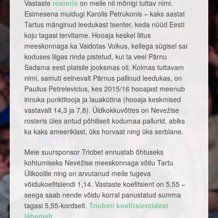
Vastaste
rosteris
on meile nii mõnigi tuttav nimi.
Esimesena muidugi Karolis Petrukonis – kaks aastat
Tartus mänginud leedukast tsenter, keda nüüd Eesti
koju tagasi tervitame. Hooaja keskel liitus
meeskonnaga ka Vaidotas Volkus, kellega sügisel sai
koduses liigas rinda pistetud, kui ta veel Pärnu
Sadama eest platsile jooksmas oli. Kolmas tuttavam
nimi, samuti eelnevalt Pärnus pallinud leedukas, on
Paulius Petrelevicius, kes 2015/16 hooajast meenub
innuka punktitooja ja lauakütina (hooaja keskmised
vastavalt 14,3 ja 7,8). Üldkokkuvõttes on Nevežise
rosteris üles antud põhiliselt kodumaa pallurid, abiks
ka kaks ameeriklast, üks horvaat ning üks serblane.
Meie suursponsor Triobet ennustab õhtuseks
kohtumiseks Nevėžise meeskonnaga võitu Tartu
Ülikoolile ning on arvutanud meile tugeva
võidukoefitsiendi 1,14. Vastaste koefitsient on 5,55 –
seega saab nende võidu korral panustatud summa
tagasi 5,55-kordselt.
Triobeti koefitsientidest
lähemalt
.