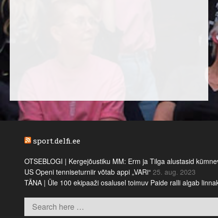
sport.delfi.ee
OTSEBLOGI | Kergejõustiku MM: Erm ja Tilga alustasid kümnevõi
US Openi tenniseturniir võtab appi „VARi“
25. aug. 2023
TÄNA | Üle 100 ekipaaži osalusel toimuv Paide ralli algab linn