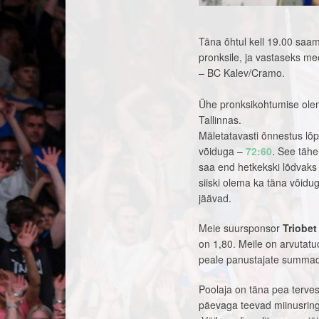
Täna õhtul kell 19.00 saame
pronksile, ja vastaseks me
– BC Kalev/Cramo.
Ühe pronksikohtumise oleme
Tallinnas.
Mäletatavasti õnnestus lõ
võiduga –
72:60
. See tähe
saa end hetkekski lõdvaks 
siiski olema ka täna võidug
jäävad.
Meie suursponsor
Triobet
on 1,80. Meile on arvutatu
peale panustajate summa
Poolaja on täna pea terves
päevaga teevad miinusringi