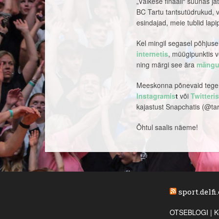
„Väikese finaali“ suunas jä
BC Tartu tantsutüdrukud, v
esindajad, meie tublid lap
Kel mingil segasel põhjusel 
internetis
, müügipunktis v
ning märgi see ära
mängu 
Meeskonna põnevaid tegemi
Instagramis
t
või
Twitteris
kajastust Snapchatis (@tart
Õhtul saalis näeme!
sport.delfi
OTSEBLOGI | Ke