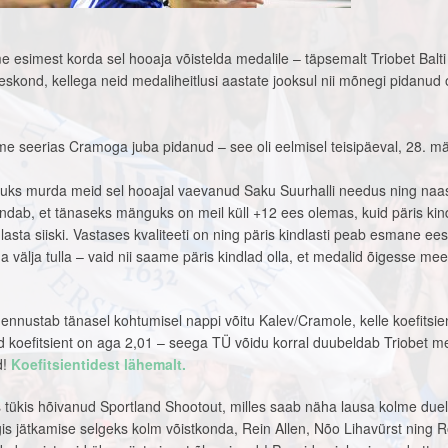
 esimest korda sel hooaja võistelda medalile – täpsemalt Triobet Balti 
eskond, kellega neid medaliheitlusi aastate jooksul nii mõnegi pidanud
 seerias Cramoga juba pidanud – see oli eelmisel teisipäeval, 28. mär
puks murda meid sel hooajal vaevanud Saku Suurhalli needus ning naa
ndab, et tänaseks mänguks on meil küll +12 ees olemas, kuid päris kind
lasta siiski. Vastases kvaliteeti on ning päris kindlasti peab esmane e
a välja tulla – vaid nii saame päris kindlad olla, et medalid õigesse m
ennustab tänasel kohtumisel nappi võitu Kalev/Cramole, kelle koefitsie
d koefitsient on aga 2,01 – seega TÜ võidu korral duubeldab Triobet m
d!
Koefitsientidest lähemalt.
 tükis hõivanud Sportland Shootout, milles saab näha lausa kolme duel
s jätkamise selgeks kolm võistkonda, Rein Allen, Nõo Lihavürst ning R