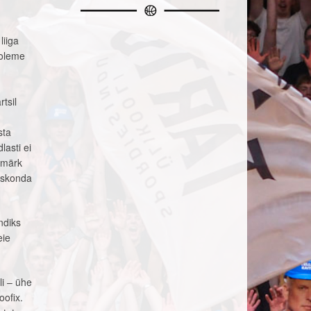
liiga
 oleme
tsil
sta
lasti ei
esmärk
eeskonda
ndiks
eie
li – ühe
oofix.