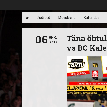
Uudised
Meeskond
Kalender
Täna õhtul
06
APR.
2017
vs BC Kal