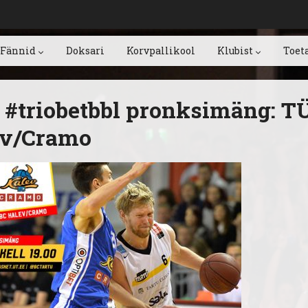
Fännid
Doksari
Korvpallikool
Klubist
Toet
 #triobetbbl pronksimäng: T
ev/Cramo