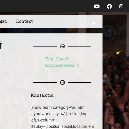
ajad
Kontakt
Ü
Tartu Ülikooli
korvpallimeeskond
Kontaktid
[show-team category='admin'
layout='grid' style=',text-left,img-
left,1-column'
display='position,social,location,email,telephone,name