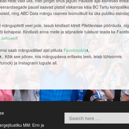
tkab neist vaid üks, niiet pinget õhus jagub! Pauside ajal esinevad ette
eerandaegade pausil saavad platsil viskamas käia BC Tartu korvpalliko
ipoisid, ning ABC Data mängu raames loomulikult ka üks publiku esindaj
mängupiletit veel pole, tasub kindlasti kiirelt Piletilevisse pöörduda, olg
õi kohapeal. Kindlasti anna meile ja sõpradele tulekust teada ka Faceb
üritusel
!
si saab mänguvälisel ajal piiluda
Facebookis
t
,
t
,. Kõik see põnev, mis mängupäeva eriliseks teeb, leiab lühivormis
urock) ja Instagrami lugude all.
.ee
rgejõustiku MM: Erm ja