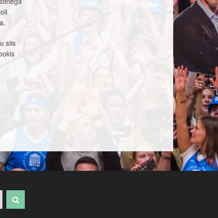
astetega
oli
a.
u siis
ookis