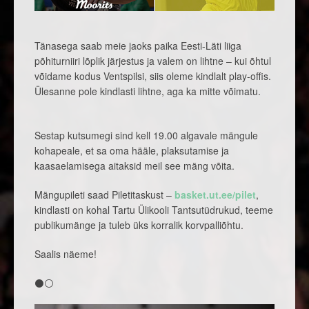
Tänasega saab meie jaoks paika Eesti-Läti liiga
põhiturniiri lõplik järjestus ja valem on lihtne – kui õhtul
võidame kodus Ventspilsi, siis oleme kindlalt play-offis.
Ülesanne pole kindlasti lihtne, aga ka mitte võimatu.
Sestap kutsumegi sind kell 19.00 algavale mängule
kohapeale, et sa oma hääle, plaksutamise ja
kaasaelamisega aitaksid meil see mäng võita.
Mängupileti saad Piletitaskust –
basket.ut.ee/pilet
,
kindlasti on kohal Tartu Ülikooli Tantsutüdrukud, teeme
publikumänge ja tuleb üks korralik korvpalliõhtu.
Saalis näeme!
⚫⚪