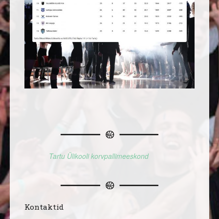
Tartu Ülikooli korvpallimeeskond
Kontaktid