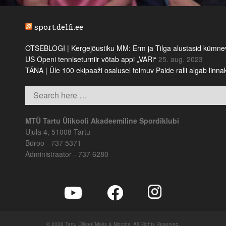
sport.delfi.ee
OTSEBLOGI | Kergejõustiku MM: Erm ja Tilga alustasid kümnevõi
US Openi tenniseturniir võtab appi „VARi“
25. aug. 2023
TÄNA | Üle 100 ekipaaži osalusel toimuv Paide ralli algab linn
MTÜ Tartu Ülikooli Akadeemiline Spordiklubi
Ujula 4, 51008 Tartu
Büroo - 737 5371
Administraator - 737 6280
© 2026 Tartu Ülikool Maks & Moorits. All Rights Reserved.