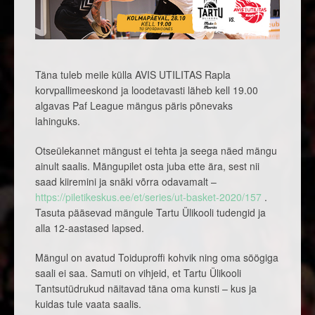
Täna tuleb meile külla AVIS UTILITAS Rapla
korvpallimeeskond ja loodetavasti läheb kell 19.00
algavas Paf League mängus päris põnevaks
lahinguks.
Otseülekannet mängust ei tehta ja seega näed mängu
ainult saalis. Mängupilet osta juba ette ära, sest nii
saad kiiremini ja snäki võrra odavamalt –
https://piletikeskus.ee/et/series/ut-basket-2020/157
.
Tasuta pääsevad mängule Tartu Ülikooli tudengid ja
alla 12-aastased lapsed.
Mängul on avatud Toiduproffi kohvik ning oma söögiga
saali ei saa. Samuti on vihjeid, et Tartu Ülikooli
Tantsutüdrukud näitavad täna oma kunsti – kus ja
kuidas tule vaata saalis.