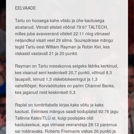
EELVAADE
Tartu on hooaega kahe võidu ja ühe kaotusega
alustanud. Viimati alistati võõrsil 79:67 TALTECH,
milles juba avaveerand võideti 22:11 ning viimasel
neljandikul visati veel 29 silma. Suurepärase mängu
tegid Tartu eest William Rayman ja Robin Kivi, kes
viskasid vastavalt 21 ja 20 punkti.
Rayman on Tartu meeskonna selgeks liidriks kerkinud,
kes visanud seni keskmiselt 20,7 punkti, võtnud 8,3
lauapalli, teinud 1,3 viskeblokeeringut ja 1,3
vaheltlõiget. Korvisöötudes on parim Channel Banks,
kes jaganud neid keskmiselt 5,3.
Raplal on turniiritabelis kirjas kaks võitu ja kaks
kaotust. Eelmises mängus saadi koduplatsil 92:76 jagu
Tallinna Kalev/TLÜ-st, kuigi poolajaks oldi
kaotusseisus, aga viimase veerandaja 28:12 paremus
sai määravaks. Roberts Freimanis viskas 26 punkti ja