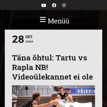
Menüü
28
OKT.
2020
Täna õhtul: Tartu vs
Rapla NB!
Videoülekannet ei ole