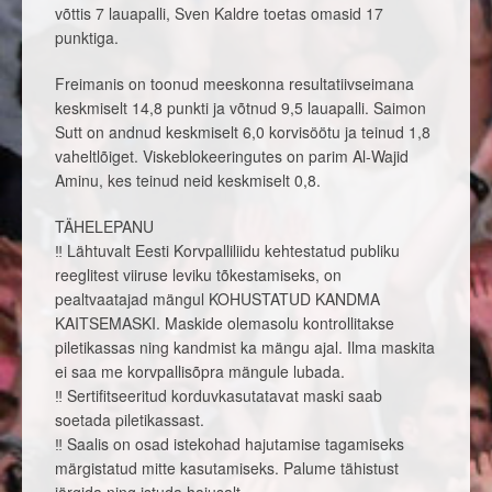
võttis 7 lauapalli, Sven Kaldre toetas omasid 17
punktiga.
Freimanis on toonud meeskonna resultatiivseimana
keskmiselt 14,8 punkti ja võtnud 9,5 lauapalli. Saimon
Sutt on andnud keskmiselt 6,0 korvisöötu ja teinud 1,8
vaheltlõiget. Viskeblokeeringutes on parim Al-Wajid
Aminu, kes teinud neid keskmiselt 0,8.
TÄHELEPANU
‼️ Lähtuvalt Eesti Korvpalliliidu kehtestatud publiku
reeglitest viiruse leviku tõkestamiseks, on
pealtvaatajad mängul KOHUSTATUD KANDMA
KAITSEMASKI. Maskide olemasolu kontrollitakse
piletikassas ning kandmist ka mängu ajal. Ilma maskita
ei saa me korvpallisõpra mängule lubada.
‼️ Sertifitseeritud korduvkasutatavat maski saab
soetada piletikassast.
‼️ Saalis on osad istekohad hajutamise tagamiseks
märgistatud mitte kasutamiseks. Palume tähistust