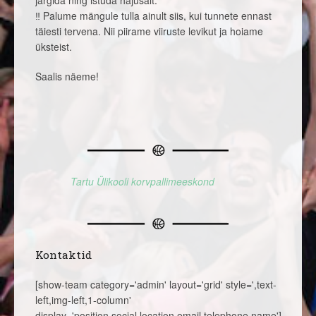
järgida ning istuda hajusalt.
‼️ Palume mängule tulla ainult siis, kui tunnete ennast
täiesti tervena. Nii piirame viiruste levikut ja hoiame
üksteist.
Saalis näeme!
Tartu Ülikooli korvpallimeeskond
Kontaktid
[show-team category='admin' layout='grid' style=',text-
left,img-left,1-column'
display='position,social,location,email,telephone,name']