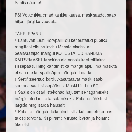
Saalis näeme!
PS! Võtke ikka emad ka ikka kaasa, maskisaadet saab
hiljem järgi ka vaadata
TÄHELEPANU!
‼ Lähtuvalt Eesti Korvpalliliidu kehtestatud publiku
reeglitest viiruse leviku tõkestamiseks, on
pealtvaatajad mängul KOHUSTATUD KANDMA
KAITSEMASKI. Maskide olemasolu kontrollitakse
sissepääsul ning kandmist ka mängu ajal. Ilma maskita
ei saa me korvpallisõpra mängule lubada.
‼ Sertifitseeritud korduvkasutatavat maski saab
soetada saali sissepääsus. Maski hind on 5€.
‼ Saalis on osad istekohad hajutamise tagamiseks
märgistatud mitte kasutamiseks. Palume tähistust
järgida ning istuda hajusalt.
‼ Palume mängule tulla ainult siis, kui tunnete ennast
täiesti tervena. Nii piirame viiruste levikut ja hoiame
üksteist