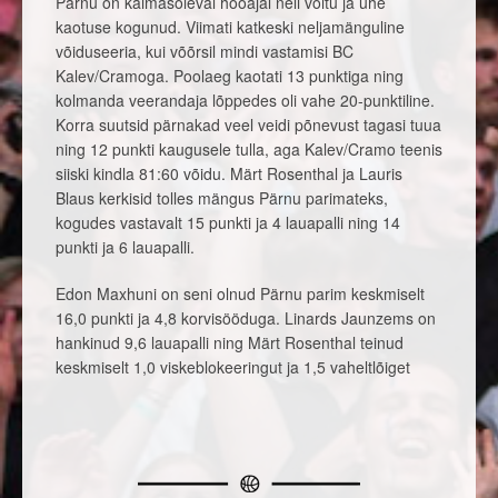
Pärnu on käimasoleval hooajal neli võitu ja ühe
kaotuse kogunud. Viimati katkeski neljamänguline
võiduseeria, kui võõrsil mindi vastamisi BC
Kalev/Cramoga. Poolaeg kaotati 13 punktiga ning
kolmanda veerandaja lõppedes oli vahe 20-punktiline.
Korra suutsid pärnakad veel veidi põnevust tagasi tuua
ning 12 punkti kaugusele tulla, aga Kalev/Cramo teenis
siiski kindla 81:60 võidu. Märt Rosenthal ja Lauris
Blaus kerkisid tolles mängus Pärnu parimateks,
kogudes vastavalt 15 punkti ja 4 lauapalli ning 14
punkti ja 6 lauapalli.
Edon Maxhuni on seni olnud Pärnu parim keskmiselt
16,0 punkti ja 4,8 korvisööduga. Linards Jaunzems on
hankinud 9,6 lauapalli ning Märt Rosenthal teinud
keskmiselt 1,0 viskeblokeeringut ja 1,5 vaheltlõiget