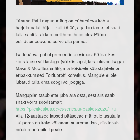
Tänane Paf League mäng on pühapäeva kohta
harjutamatult hilja – kell 19.00, aga loodame, et saad
tulla saali ja aidata meil heas hoos olev Pärnu
esindusmeeskond surve alla panna.
Isadepäeva puhul premeerime esimest 50 isa, kes
koos lapse või lastega (või siis lapsi, kes tulevad isaga)
Maks & Mooritsa snäkiga ja kõikidele külastajatele on
eripakkumised Toiduproffi kohvikus. Mängule ei ole
lubatud tulla oma söögi või joogiga.
Mängupilet tasub ette juba ära osta, sest siis saab
snäki võrra soodsamalt –
https://piletikeskus.ee/et/series/ut-basket-2020/170
.
Alla 12-aastased lapsed pääsevad mängule tasuta ja
kui peres on kaks või enam suuremat last, siis tasub
mõelda perepileti peale.