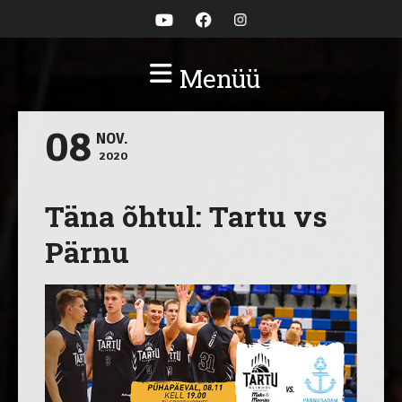
Menüü
08
NOV.
2020
Täna õhtul: Tartu vs
Pärnu