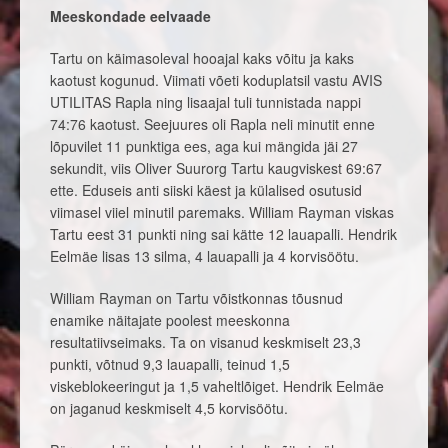
Meeskondade eelvaade
Tartu on käimasoleval hooajal kaks võitu ja kaks
kaotust kogunud. Viimati võeti koduplatsil vastu AVIS
UTILITAS Rapla ning lisaajal tuli tunnistada nappi
74:76 kaotust. Seejuures oli Rapla neli minutit enne
lõpuvilet 11 punktiga ees, aga kui mängida jäi 27
sekundit, viis Oliver Suurorg Tartu kaugviskest 69:67
ette. Eduseis anti siiski käest ja külalised osutusid
viimasel viiel minutil paremaks. William Rayman viskas
Tartu eest 31 punkti ning sai kätte 12 lauapalli. Hendrik
Eelmäe lisas 13 silma, 4 lauapalli ja 4 korvisöötu.
William Rayman on Tartu võistkonnas tõusnud
enamike näitajate poolest meeskonna
resultatiivseimaks. Ta on visanud keskmiselt 23,3
punkti, võtnud 9,3 lauapalli, teinud 1,5
viskeblokeeringut ja 1,5 vaheltlõiget. Hendrik Eelmäe
on jaganud keskmiselt 4,5 korvisöötu.