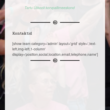
Tartu Ülikooli korvpallimeeskond
Kontaktid
[show-team category='admin' layout='grid' style=',text-
left,img-left,1-column'
display='position,social,location,email,telephone,name']