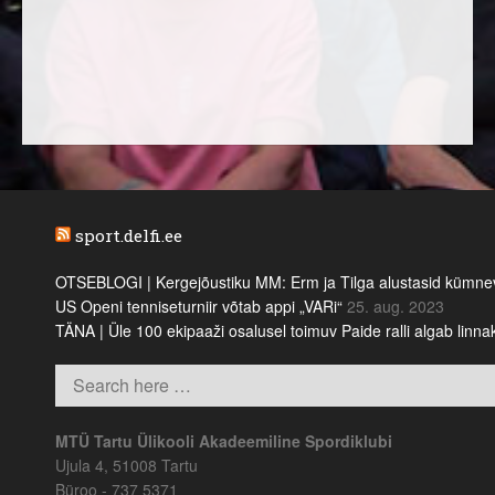
sport.delfi.ee
OTSEBLOGI | Kergejõustiku MM: Erm ja Tilga alustasid kümnevõi
US Openi tenniseturniir võtab appi „VARi“
25. aug. 2023
TÄNA | Üle 100 ekipaaži osalusel toimuv Paide ralli algab linn
MTÜ Tartu Ülikooli Akadeemiline Spordiklubi
Ujula 4, 51008 Tartu
Büroo - 737 5371