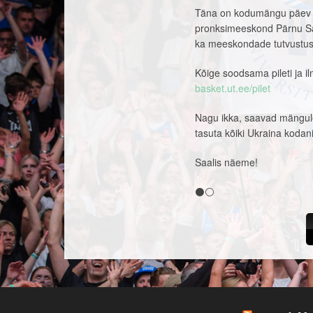
Täna on kodumängu päev ja 
pronksimeeskond Pärnu Sad
ka meeskondade tutvustus
Kõige soodsama pileti ja il
basket.ut.ee/pilet
Nagu ikka, saavad mängule 
tasuta kõiki Ukraina kodan
Saalis näeme!
⚫⚪