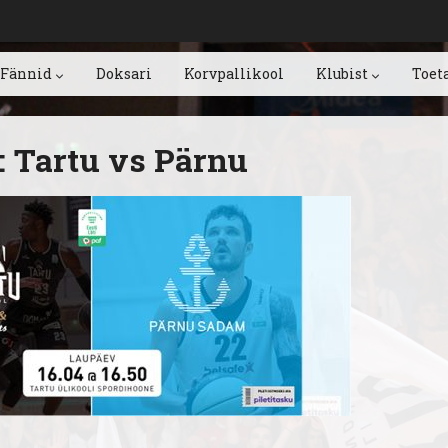
Fännid
Doksari
Korvpallikool
Klubist
Toet
: Tartu vs Pärnu