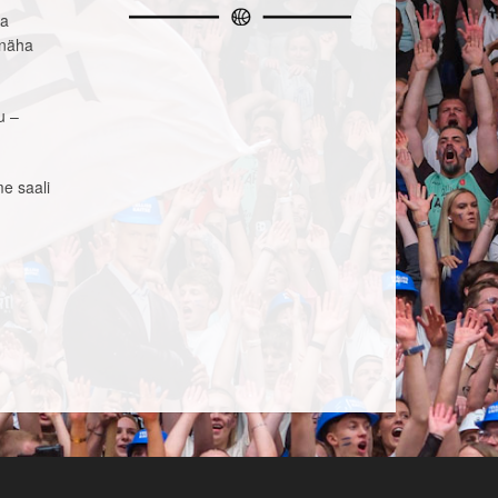
ga
 näha
u –
me saali