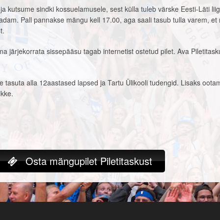
kutsume sindki kossuelamusele, sest külla tuleb värske Eesti-Läti lii
am. Pall pannakse mängu kell 17.00, aga saali tasub tulla varem, et
t.
ma järjekorrata sissepääsu tagab internetist ostetud pilet. Ava Piletitask
tasuta alla 12aastased lapsed ja Tartu Ülikooli tudengid. Lisaks oota
ikke.
Osta mängupilet Piletitaskust