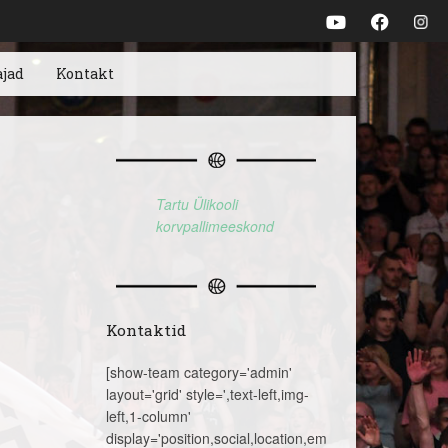
ajad
Kontakt
Tartu Ülikooli
korvpallimeeskond
Kontaktid
[show-team category='admin'
layout='grid' style=',text-left,img-
left,1-column'
display='position,social,location,email,telephone,name