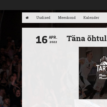
Uudised
Meeskond
Kalender
Täna õhtul
16
APR.
2022