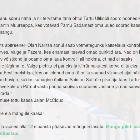
anu sõpru näha ja nii tervitame täna õhtul Tartu Ülikooli spordihoones k
Martin Müürseppa, kes võtavad Pärnu Sadamast oma uued sõbrad kaas
 mängu.
ts abitreeneri Olari Naritsa sõnul saab võtmeteguriks kaitselaua kontrol
 Kirves, Valge ja Pazera, kes enamasti teevad omad punktid ära. Nad on l
 võistkond ja peame oma laua kontrolli all hoidma, et nad ei saaks
 jälgima, et Valge plehku ei paneks ja kiirrünnakutest korve ei tuleks.
a Eesti meistriga, kes on leidnud oma rütmi ja saanud viimasel ajal häid
otan huviga, kuidas kunagine õpilane Saimon Sutt üle pika aja taas Tartu
velkale on Pärnul vastu panna sobivas suuruses vastane ja nad saav
rada.“
gastuse tõttu kaasa Jalan McCloud.
ule ela mängule kaasa!
d ja lapsed alla 12 eluaasta pääsevad mängule tasuta.
Mängu pileti sa
etitaskus