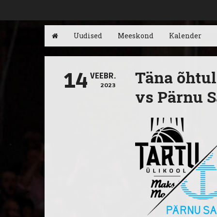
Uudised
Meeskond
Kalender
Täna õhtul
14
VEEBR.
2023
vs Pärnu 