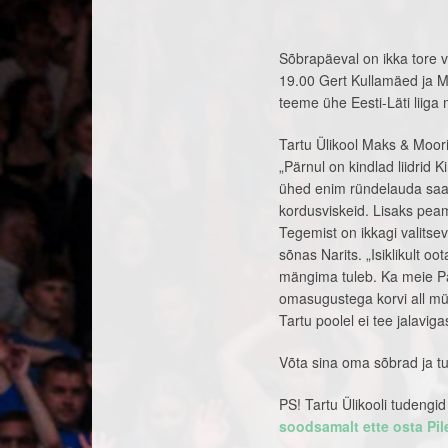
Sõbrapäeval on ikka tore v
19.00 Gert Kullamäed ja 
teeme ühe Eesti-Läti liiga
Tartu Ülikool Maks & Moori
„Pärnul on kindlad liidrid
ühed enim ründelauda saav
kordusviskeid. Lisaks peame
Tegemist on ikkagi valitsev
sõnas Narits. „Isiklikult o
mängima tuleb. Ka meie Pa
omasugustega korvi all mü
Tartu poolel ei tee jalavi
Võta sina oma sõbrad ja t
PS! Tartu Ülikooli tudengi
soodsamalt ette osta Pil