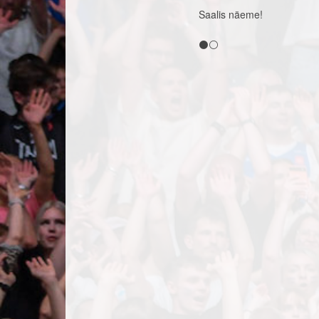
Saalis näeme!
⚫⚪