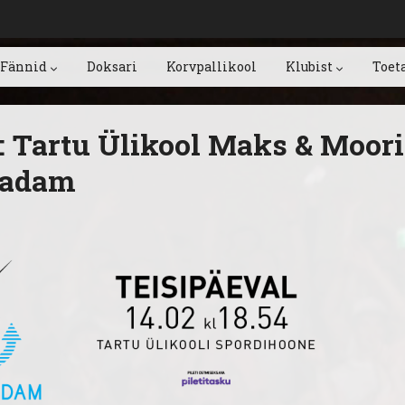
Fännid
Doksari
Korvpallikool
Klubist
Toet
: Tartu Ülikool Maks & Moori
Sadam