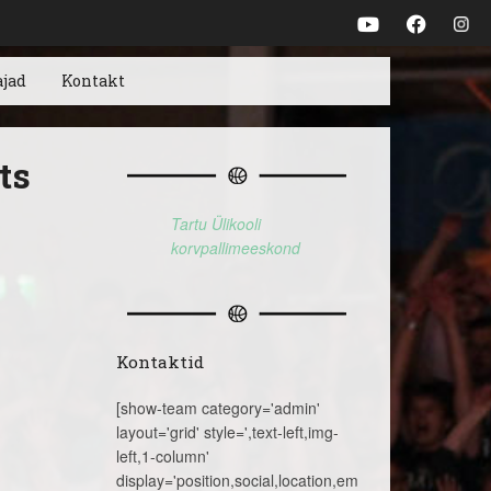
ajad
Kontakt
ts
Tartu Ülikooli
korvpallimeeskond
Kontaktid
[show-team category='admin'
layout='grid' style=',text-left,img-
left,1-column'
display='position,social,location,email,telephone,name