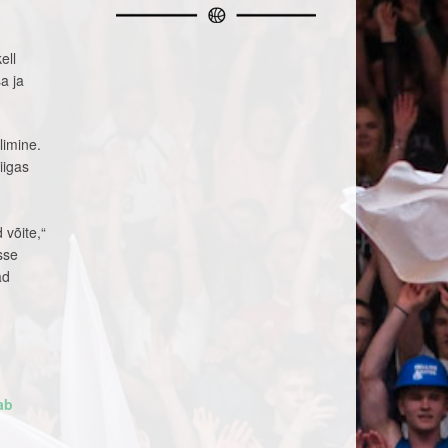
ell
a ja
limine.
iigas
 võite,“
sse
ad
ab