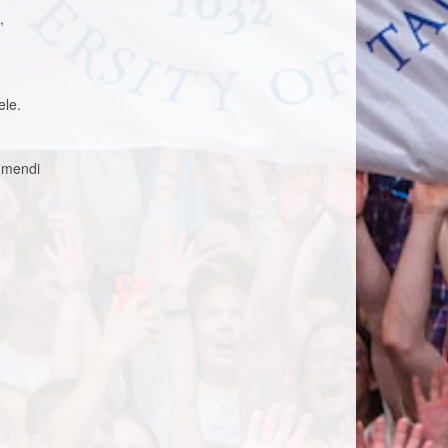
,
ele.
kumendi