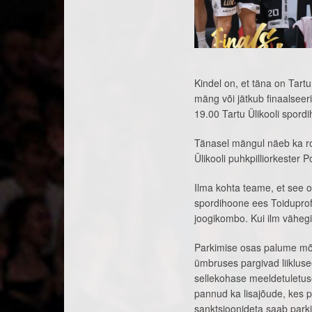
Kindel on, et täna on Tart
mäng või jätkub finaalsee
19.00 Tartu Ülikooli spord
Tänasel mängul näeb ka ro
Ülikooli puhkpilliorkester 
Ilma kohta teame, et see o
spordihoone ees Toiduproff
joogikombo. Kui ilm väheg
Parkimise osas palume mõis
ümbruses pargivad liikluse
sellekohase meeldetuletuse
pannud ka lisajõude, kes p
sanktsioonideta saab parkid