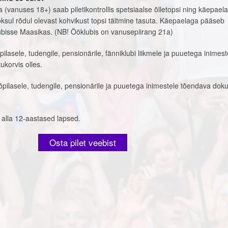
vanuses 18+) saab piletikontrollis spetsiaalse õlletopsi ning käepaela
sul rõdul olevast kohvikust topsi täitmine tasuta. Käepaelaga pääseb
ubisse Maasikas.
(NB! Ööklubis on vanusepiirang 21a)
lasele, tudengile, pensionärile, fänniklubi liikmele ja puuetega inimest
ukorvis olles.
õpilasele, tudengile, pensionärile ja puuetega inimestele tõendava do
alla 12-aastased lapsed.
Osta pilet veebist