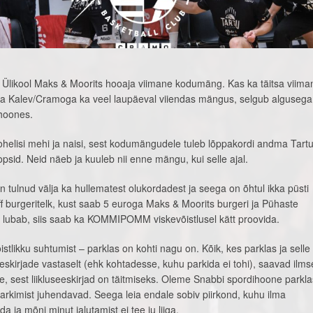
u Ülikool Maks & Moorits hooaja viimane kodumäng. Kas ka täitsa viima
ria Kalev/Cramoga ka veel laupäeval viiendas mängus, selgub algusega 
ihoones.
helisi mehi ja naisi, sest kodumängudele tuleb lõppakordi andma Tart
Popsid. Neid näeb ja kuuleb nii enne mängu, kui selle ajal.
n tulnud välja ka hullematest olukordadest ja seega on õhtul ikka püsti
 burgeritelk, kust saab 5 euroga Maks & Moorits burgeri ja Pühaste
i lubab, siis saab ka KOMMIPOMM viskevõistlusel kätt proovida.
tlikku suhtumist – parklas on kohti nagu on. Kõik, kes parklas ja selle
eskirjade vastaselt (ehk kohtadesse, kuhu parkida ei tohi), saavad ilmse
, sest liikluseeskirjad on täitmiseks. Oleme Snabbi spordihoone parkl
arkimist juhendavad. Seega leia endale sobiv piirkond, kuhu ilma
a ja mõni minut jalutamist ei tee ju liiga.