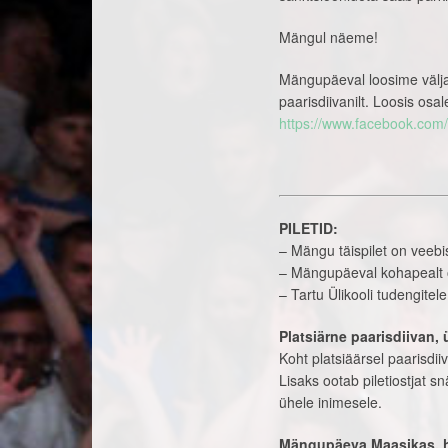
Mängul näeme!
Mängupäeval loosime välja
paarisdiivanilt. Loosis o
https://www.facebook.co
PILETID:
– Mängu täispilet on veebi
– Mängupäeval kohapealt os
– Tartu Ülikooli tudengitel
Platsiärne paarisdiivan,
Koht platsiäärsel paarisdi
Lisaks ootab piletiostjat s
ühele inimesele.
Mängupäeva Maasikas, h