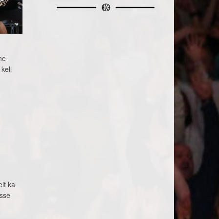
ne
kell
u
lt ka
asse