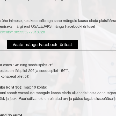
 ühe inimese, kes koos sõbraga saab mängule kaasa elada platsiäärse
salemiseks märgi end OSALEJAKS mängu Facebooki üritusel –
m/events/1382335272918728
Vaata mängu Facebooki üritust
st ostes 14€ ning sooduspilet 7€*.
tes on täispilet 20€ ja sooduspilet 15€**.
e kohapeal pilet 5€
 üks koht 30€
(max 10 kohta)
ivanil annab võimaluse mängule kaasa elada ülilähedalt otsajoone tagan
näkk ja jook. Paarisdiivaneid on piiratud arv ja pääse tagab sissepääsu 
ind 35 eurot