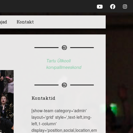
ajad
Kontakt
Tartu Ülikooli
korvpallimeeskond
Kontaktid
[show-team category='admin'
layout='grid' style=',text-left,img-
left,1-column'
display='position,social,location,email,telephone,name