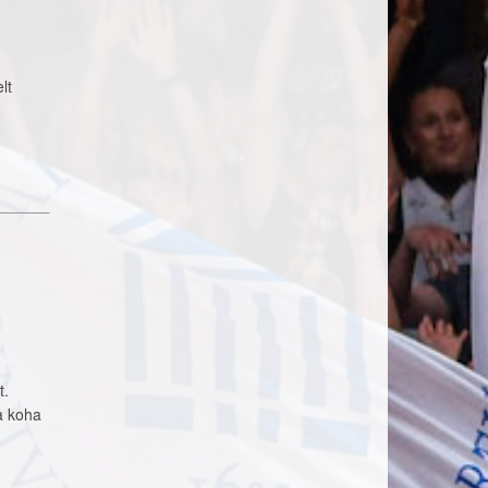
lt
t.
ja koha