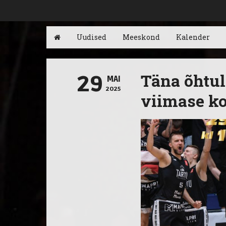
Uudised
Meeskond
Kalender
Täna õhtul
29
MAI
2025
viimase 