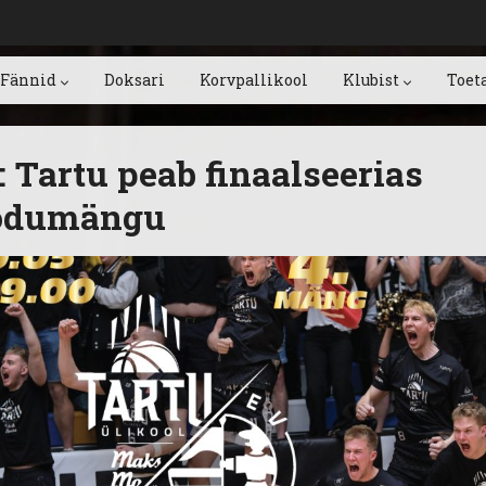
Fännid
Doksari
Korvpallikool
Klubist
Toet
: Tartu peab finaalseerias
kodumängu