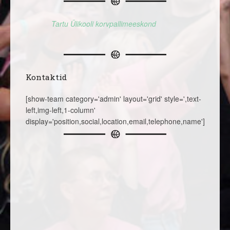
Tartu Ülikooli korvpallimeeskond
Kontaktid
[show-team category='admin' layout='grid' style=',text-
left,img-left,1-column'
display='position,social,location,email,telephone,name']