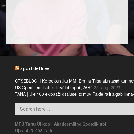
sport.delfi.ee
OTSEBLOGI | Kergejõustiku MM: Erm ja Tilga alustasid kümnevõi
US Openi tenniseturniir võtab appi „VARi“
25. aug. 2023
TÄNA | Üle 100 ekipaaži osalusel toimuv Paide ralli algab linn
MTÜ Tartu Ülikooli Akadeemiline Spordiklubi
Ujula 4, 51008 Tartu