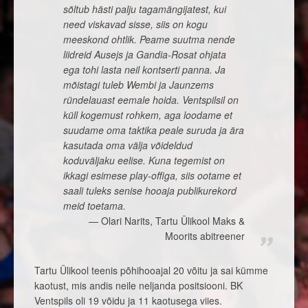
sõltub hästi palju tagamängijatest, kui
need viskavad sisse, siis on kogu
meeskond ohtlik. Peame suutma nende
liidreid Ausejs ja Gandia-Rosat ohjata
ega tohi lasta neil kontserti panna. Ja
mõistagi tuleb Wembi ja Jaunzems
ründelauast eemale hoida. Ventspilsil on
küll kogemust rohkem, aga loodame et
suudame oma taktika peale suruda ja ära
kasutada oma välja võideldud
koduväljaku eelise. Kuna tegemist on
ikkagi esimese play-offiga, siis ootame et
saali tuleks senise hooaja publikurekord
meid toetama.
Olari Narits, Tartu Ülikool Maks &
Moorits abitreener
Tartu Ülikool teenis põhihooajal 20 võitu ja sai kümme
kaotust, mis andis neile neljanda positsiooni. BK
Ventspils oli 19 võidu ja 11 kaotusega viies.