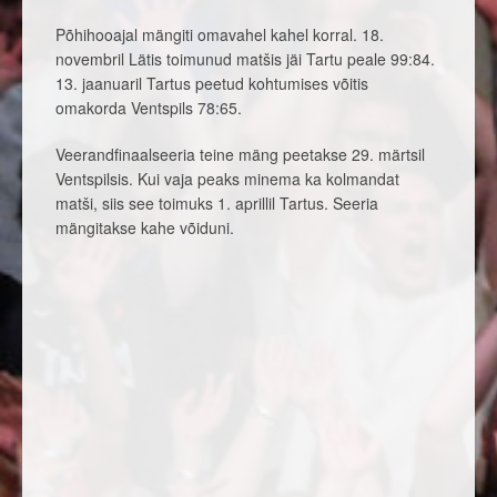
Põhihooajal mängiti omavahel kahel korral. 18.
novembril Lätis toimunud matšis jäi Tartu peale 99:84.
13. jaanuaril Tartus peetud kohtumises võitis
omakorda Ventspils 78:65.
Veerandfinaalseeria teine mäng peetakse 29. märtsil
Ventspilsis. Kui vaja peaks minema ka kolmandat
matši, siis see toimuks 1. aprillil Tartus. Seeria
mängitakse kahe võiduni.