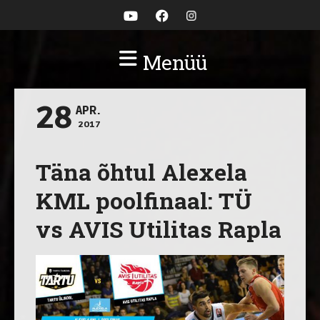
Menüü
28
APR.
2017
Täna õhtul Alexela
KML poolfinaal: TÜ
vs AVIS Utilitas Rapla