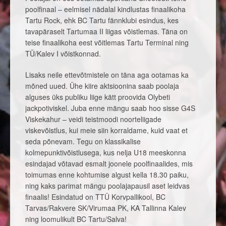
poolfinaal – eelmisel nädalal kindlustas finaalikoha
Tartu Rock, ehk BC Tartu fännklubi esindus, kes
tavapäraselt Tartumaa II liigas võistlemas. Täna on
teise finaalikoha eest võitlemas Tartu Terminal ning
TÜ/Kalev I võistkonnad.
Lisaks neile ettevõtmistele on täna aga ootamas ka
mõned uued. Ühe kiire aktsioonina saab poolaja
alguses üks publiku liige kätt proovida Olybeti
jackpotiviskel. Juba enne mängu saab hoo sisse G4S
Viskekahur – veidi teistmoodi noorteliigade
viskevõistlus, kui meie siin korraldame, kuid vaat et
seda põnevam. Tegu on klassikalise
kolmepunktivõistlusega, kus nelja U18 meeskonna
esindajad võtavad esmalt joonele poolfinaalides, mis
toimumas enne kohtumise algust kella 18.30 paiku,
ning kaks parimat mängu poolajapausil aset leidvas
finaalis! Esindatud on TTÜ Korvpallikool, BC
Tarvas/Rakvere SK/Virumaa PK, KA Tallinna Kalev
ning loomulikult BC Tartu/Salva!