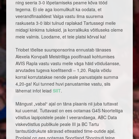
ning seeria 3-0 lõpetamiseks peame kõva tööd
tegema. Ei ole aga loomulikult ka oodata, et
veerandfinaalidest Valga vastu ilma suurema
raskuseta 3-0 läbi tulnud raplakad Tartussegi meile
midagi kinkima tuleksid, ja korralikuks võitluseks oleme
meie valmis. Loodame, et teie platsi kõrval ka!
Triobet tõelise suursponsorina ennustab tänases
Alexela Korvpalli Meistriliiga poolfinaali kohtumises
AVIS Rapla vastu vastu meile väga häid võidušansse,
arvutades tugeva koefitsendi – 1,20. Rapla võidu
korral korrutatakse nende peale panustajate summa
4,20-ga! Kui tunned huvi panustamise vastu, siis
lähemat infot leiad
SIIT
.
Mängust „vabal“ ajal on täna plaanis nii juba tuttavat
kui uuemat. Tuttavast on ees ootamas G4S Noorteliiga
võistlus lapipoistele peale I veerandaega, ABC Data
viskevõistlus publikule peale III ja BC Tartu
tantsutüdrukute säravad etteasted time-outide ajal.
Poolajal on ees ootamas Sportland Shootouti teine