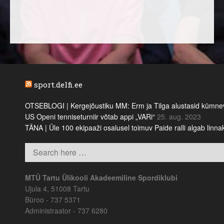
sport.delfi.ee
OTSEBLOGI | Kergejõustiku MM: Erm ja Tilga alustasid kümnevõi
US Openi tenniseturniir võtab appi „VARi“
25. aug. 2023
TÄNA | Üle 100 ekipaaži osalusel toimuv Paide ralli algab linn
MTÜ Tartu Ülikooli Akadeemiline Spordiklubi
Ujula 4, 51008 Tartu
Büroo - 737 5371
Administraator - 737 6280