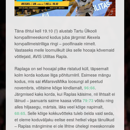
Täna õhtul kell 19.10 (!) alustab Tartu Ülkooli
korvpallimeeskond kodus juba järgmist Alexela
korvpallimeistriliiga ringi – poolfinaale nimelt.
Vastaseks meile loomulikult üks selle hooaja kõvemaid
võitlejaid, AVIS Utilitas Rapla.
Raplaga on sel hooajal piike ristatud küll, täpsemalt
kolm korda koduse liiga põhiturniiril. Esimese mängu
kodus, mis sai #MarsvsMilka loosungi all peetud
novembris, võitsime kõige kindlamalt,
96:66
.
Järgmised kaks korda, kui Raplas käisime, nii lihtsalt ei
läinud – jaanuaris saime kaasa võtta
79:73
võidu ning
alles hiljaaegu, märtsis, läks veel kõige napimalt,
68:65
. Selle kõige kokkuvõtteks tuleb öelda vaid seda,
et oleme koduväljaku eelise eest hetkel väga tänulikud
– Raplas mängimine ei ole lihtne ühelegi meeskonnale