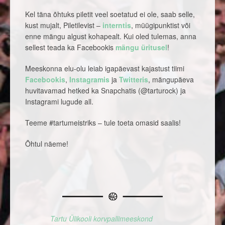
Kel täna õhtuks piletit veel soetatud ei ole, saab selle,
kust mujalt, Piletilevist –
interntis
, müügipunktist või
enne mängu algust kohapealt. Kui oled tulemas, anna
sellest teada ka Facebookis
mängu üritusel
!
Meeskonna elu-olu leiab igapäevast kajastust tiimi
Facebookis
,
Instagramis
ja
Twitteris
, mängupäeva
huvitavamad hetked ka Snapchatis (@tarturock) ja
Instagrami lugude all.
Teeme #tartumeistriks – tule toeta omasid saalis!
Õhtul näeme!
Tartu Ülikooli korvpallimeeskond