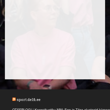
sport.delfi.ee
OTSEBLOGI | Kergejõustiku MM: Erm ja Tilga alustasid kümnevõi