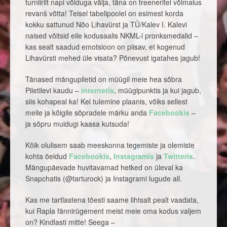
turniirilt napi võiduga välja, täna on treeneritel võimalus
revanš võtta! Teisel tabelipoolel on esimest korda
kokku sattunud Nõo Lihavürst ja TÜ/Kalev I. Kalevi
naised võitsid eile kodusaalis NKML-i pronksmedalid –
kas sealt saadud emotsioon on piisav, et kogenud
Lihavürsti mehed üle visata? Põnevust igatahes jagub!
Tänased mängupiletid on müügil meie hea sõbra
Piletilevi kaudu –
internetis
, müügipunktis ja kui jagub,
siis kohapeal ka! Kel tulemine plaanis, võiks sellest
meile ja kõigile sõpradele märku anda
Facebookis
–
ja sõpru muidugi kaasa kutsuda!
Kõik olulisem saab meeskonna tegemiste ja olemiste
kohta öeldud
Facebookis
,
Instagramis
ja
Twitteris
.
Mängupäevade huvitavamad hetked on üleval ka
Snapchatis (@tarturock) ja Instagrami lugude all.
Kas me tartlastena tõesti saame lihtsalt pealt vaadata,
kui Rapla fännirügement meist meie oma kodus valjem
on? Kindlasti mitte! Seega –