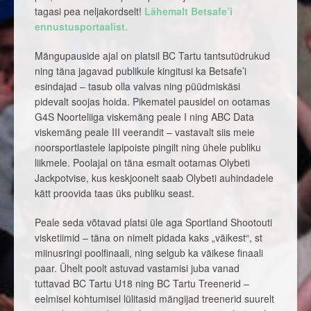
tagasi pea neljakordselt!
Lähemalt Betsafe’i
ennustusportaalist.
Mängupauside ajal on platsil BC Tartu tantsutüdrukud
ning täna jagavad publikule kingitusi ka Betsafe’i
esindajad – tasub olla valvas ning püüdmiskäsi
pidevalt soojas hoida. Pikematel pausidel on ootamas
G4S Noorteliiga viskemäng peale I ning ABC Data
viskemäng peale III veerandit – vastavalt siis meie
noorsportlastele lapipoiste pingilt ning ühele publiku
liikmele. Poolajal on täna esmalt ootamas Olybeti
Jackpotvise, kus keskjoonelt saab Olybeti auhindadele
kätt proovida taas üks publiku seast.
Peale seda võtavad platsi üle aga Sportland Shootouti
visketiimid – täna on nimelt pidada kaks „väikest“, st
miinusringi poolfinaali, ning selgub ka väikese finaali
paar. Ühelt poolt astuvad vastamisi juba vanad
tuttavad BC Tartu U18 ning BC Tartu Treenerid –
eelmisel kohtumisel lülitasid mängijad treenerid suurelt