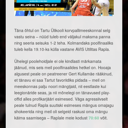
Täna õhtul on Tartu Ülikooli korvpallimeeskonnal selg
vastu seina – nüüd tuleb end väljakul maksma panna
ning seeria seisuks 1-2 teha. Kolmandaks poolfinaaliks
tuleb kella 19.10-ks külla vastane AVIS Utilitas Rapla.
Ühelegi poolehoidjale ei ole kindlasti märkamata
jäänud, mis seis meil poolfinaalides hetkel on. Hooaja
algusest peale on peatreener Gert Kullamäe rääkinud,
et tänavu ei saa Tartut favoriidiks pidada – meil on
meeskonnas palju noori mängijaid, nii eestlaste kui
leegionäride seas, ja nii mõnelegi on tänavused play-
offid alles profikarjääri esimesed. Väga agressiivselt
peale tulnud Rapla suutiski esimeses mängus omajagu
shokeerida ning meil oli selgeid raskusi oma mängu
käima saamisega – Raplale meie kodust
70:60
võit.