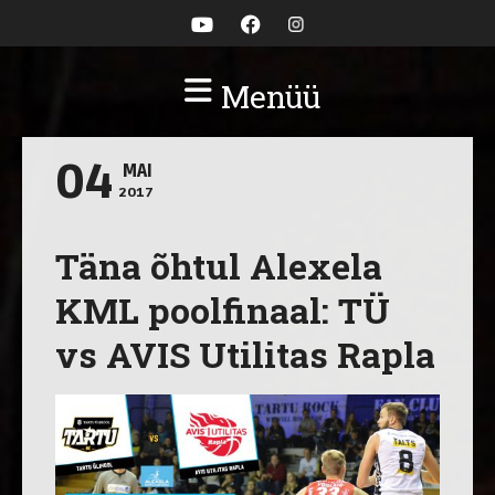
Menüü
04
MAI
2017
Täna õhtul Alexela
KML poolfinaal: TÜ
vs AVIS Utilitas Rapla