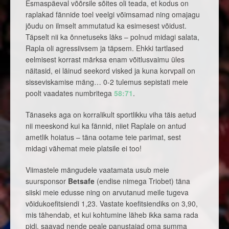
Esmaspäeval võõrsile sõites oli teada, et kodus on
raplakad fännide toel veelgi võimsamad ning omajagu
jõudu on ilmselt ammutatud ka esimesest võidust.
Täpselt nii ka õnnetuseks läks – polnud midagi salata,
Rapla oli agressiivsem ja täpsem. Ehkki tartlased
eelmisest korrast märksa enam võitlusvaimu üles
näitasid, ei läinud seekord visked ja kuna korvpall on
sisseviskamise mäng… 0-2 tulemus sepistati meie
poolt vaadates numbritega
58:71
.
Tänaseks aga on korralikult sportlikku viha täis aetud
nii meeskond kui ka fännid, niiet Raplale on antud
ametlik hoiatus – täna ootame teie parimat, sest
midagi vähemat meie platsile ei too!
Viimastele mängudele vaatamata usub meie
suursponsor
Betsafe
(endise nimega Triobet) täna
siiski meie edusse ning on arvutanud meile tugeva
võidukoefitsiendi 1,23. Vastate koefitsiendiks on 3,90,
mis tähendab, et kui kohtumine läheb ikka sama rada
pidi, saavad nende peale panustajad oma summa