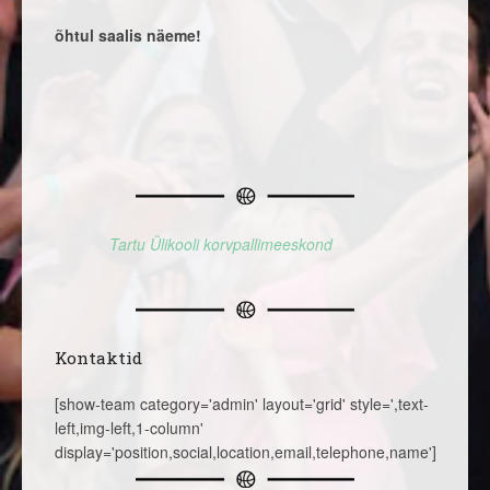
õhtul saalis näeme!
Tartu Ülikooli korvpallimeeskond
Kontaktid
[show-team category='admin' layout='grid' style=',text-
left,img-left,1-column'
display='position,social,location,email,telephone,name']