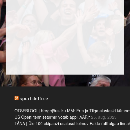
sport.delfi.ee
OTSEBLOGI | Kergejõustiku MM: Erm ja Tilga alustasid kümnevõi
US Openi tenniseturniir võtab appi „VARi“
25. aug. 2023
TÄNA | Üle 100 ekipaaži osalusel toimuv Paide ralli algab linn