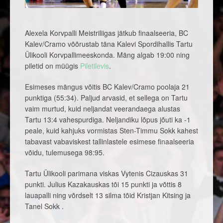
Alexela Korvpalli Meistriliigas jätkub finaalseeria, BC
Kalev/Cramo võõrustab täna Kalevi Spordihallis Tartu
Ülikooli Korvpallimeeskonda. Mäng algab 19:00 ning
piletid on müügis
Piletilevis
.
Esimeses mängus võitis BC Kalev/Cramo poolaja 21
punktiga (55:34). Paljud arvasid, et sellega on Tartu
vaim murtud, kuid neljandat veerandaega alustas
Tartu 13:4 vahespurdiga. Neljandiku lõpus jõuti ka -1
peale, kuid kahjuks vormistas Sten-Timmu Sokk kahest
tabavast vabaviskest tallinlastele esimese finaalseeria
võidu, tulemusega 98:95.
Tartu Ülikooli parimana viskas Vytenis Cizauskas 31
punkti. Julius Kazakauskas tõi 15 punkti ja võttis 8
lauapalli ning võrdselt 13 silma tõid Kristjan Kitsing ja
Tanel Sokk .