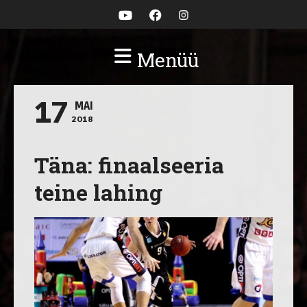
Menüü
17
MAI
2018
Täna: finaalseeria
teine lahing