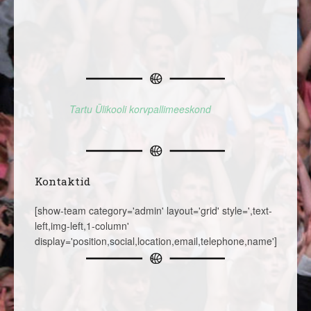
Tartu Ülikooli korvpallimeeskond
Kontaktid
[show-team category='admin' layout='grid' style=',text-
left,img-left,1-column'
display='position,social,location,email,telephone,name']