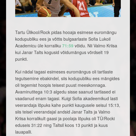
Tartu Ülikool/Rock pidas hooaja esimese euromängu
kodupubliku ees ja võttis bulgaarlaste Sofia Lukoil
Academicu üle korraliku
71:59
võidu. Nii Valmo Kriisa
kui Janar Talts kogusid võidumängus võrdselt 19
punkti.
Kui nädal tagasi esimeses euromängus oli tartlaste
tegutsemine ebakindel, siis kodupubliku ees mängides
oli tegemist hoopis teisest puust meeskonnaga.
Avaminutitega 10:3 algedu sisse saanud tartlased ei
vaadanud enam tagasi. Kuigi Sofia akadeemikud lasti
veerandaja lõpuks kahe punkti kaugusele seisul 15:13,
siis teisel veerandajal andsid Janar Talts ja Valmo
Kriisa korralikult gaasi ja poolaja lõpuks oli TÜ/Rocki
eduseis 31:22 ning Taltsil koos 13 punkti ja kuus
lauapalli.