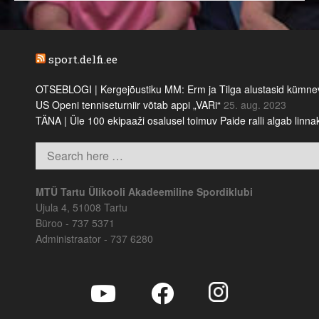
sport.delfi.ee
OTSEBLOGI | Kergejõustiku MM: Erm ja Tilga alustasid kümnevõi
US Openi tenniseturniir võtab appi „VARi“
25. aug. 2023
TÄNA | Üle 100 ekipaaži osalusel toimuv Paide ralli algab linn
MTÜ Tartu Ülikooli Akadeemiline Spordiklubi
Ujula 4, 51008 Tartu
Büroo - 737 5371
Administraator - 737 6280