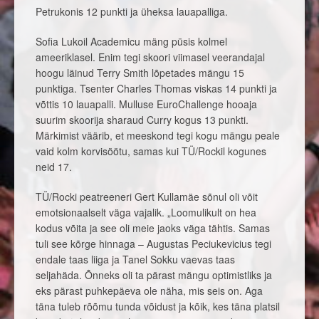
Petrukonis 12 punkti ja üheksa lauapalliga.
Sofia Lukoil Academicu mäng püsis kolmel
ameeriklasel. Enim tegi skoori viimasel veerandajal
hoogu läinud Terry Smith lõpetades mängu 15
punktiga. Tsenter Charles Thomas viskas 14 punkti ja
võttis 10 lauapalli. Mulluse EuroChallenge hooaja
suurim skoorija sharaud Curry kogus 13 punkti.
Märkimist väärib, et meeskond tegi kogu mängu peale
vaid kolm korvisöötu, samas kui TÜ/Rockil kogunes
neid 17.
TÜ/Rocki peatreeneri Gert Kullamäe sõnul oli võit
emotsionaalselt väga vajalik. „Loomulikult on hea
kodus võita ja see oli meie jaoks väga tähtis. Samas
tuli see kõrge hinnaga – Augustas Peciukevicius tegi
endale taas liiga ja Tanel Sokku vaevas taas
seljahäda. Õnneks oli ta pärast mängu optimistliks ja
eks pärast puhkepäeva ole näha, mis seis on. Aga
täna tuleb rõõmu tunda võidust ja kõik, kes täna platsil