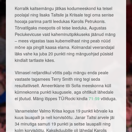
Korralik kaitsemängu jätkas kodumeeskond ka teisel
poolajal ning lisaks Taltsile ja Kriisale tegi oma senise
hooaja parima partii leedukas Karolis Petrukonis.
Tõrvatilgaks meepotis oli teise leeduka, Augustas
Peciukevicuse vaid kaheminutipikkuseks jäänud mäng
– mees vigastas taas kubemelihast ning peab nüüd
mõne aja pingilt kaasa elama. Kolmandal veerandajal
läks vahe ka juba 20 punkti ning mänguohjad püsisid
kindlalt tartlaste käes.
Viimasel neljandikul võttis palju mängu enda peale
vastaste tagamees Terry Smith ning tegi seda
resultatiivselt. Ameeriklane tõi Sofia meeskonna küll
kümnekonna punkti kaugusele, aga ohtlikult lähedale
ei jõutud. Mäng lõppes TÜ/Rocki kindla
71:59
võiduga.
Vanameister Valmo Kriisa kogus 19 punkti kõrvale ka
kuus lauapalli ja neli korvisöötu. Janar Taltsi arvele jäi
34 minutiga samuti 19 punkti ja seitse lauapalli ning
kolm korvisöötu. Kaksikduublile oli lähedal Karolis