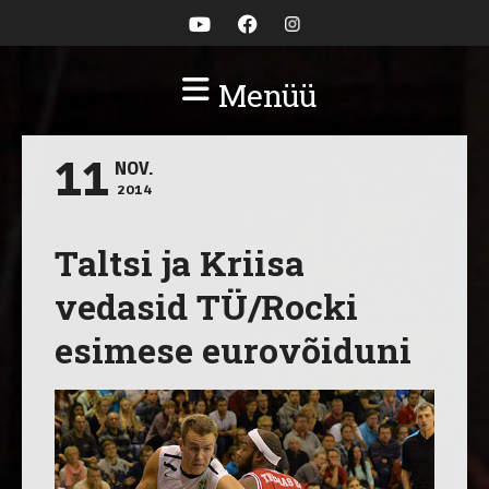
Menüü
11
NOV.
2014
Taltsi ja Kriisa
vedasid TÜ/Rocki
esimese eurovõiduni