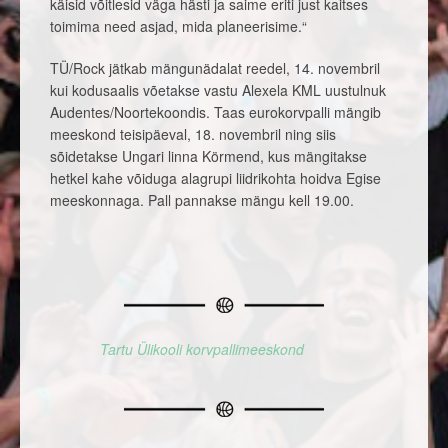
käisid võitlesid väga hästi ja saime eriti just kaitses
toimima need asjad, mida planeerisime.“
TÜ/Rock jätkab mängunädalat reedel, 14. novembril
kui kodusaalis võetakse vastu Alexela KML uustulnuk
Audentes/Noortekoondis. Taas eurokorvpalli mängib
meeskond teisipäeval, 18. novembril ning siis
sõidetakse Ungari linna Körmend, kus mängitakse
hetkel kahe võiduga alagrupi liidrikohta hoidva Egise
meeskonnaga. Pall pannakse mängu kell 19.00.
Tartu Ülikooli korvpallimeeskond