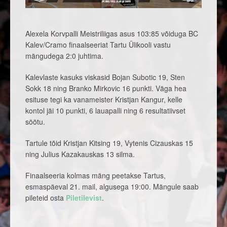
Alexela Korvpalli Meistriliigas asus 103:85 võiduga BC
Kalev/Cramo finaalseeriat Tartu Ülikooli vastu
mängudega 2:0 juhtima.
Kalevlaste kasuks viskasid Bojan Subotic 19, Sten
Sokk 18 ning Branko Mirkovic 16 punkti. Väga hea
esituse tegi ka vanameister Kristjan Kangur, kelle
kontol jäi 10 punkti, 6 lauapalli ning 6 resultatiivset
söötu.
Tartule tõid Kristjan Kitsing 19, Vytenis Cizauskas 15
ning Julius Kazakauskas 13 silma.
Finaalseeria kolmas mäng peetakse Tartus,
esmaspäeval 21. mail, algusega 19:00. Mängule saab
pileteid osta
Piletilevist
.