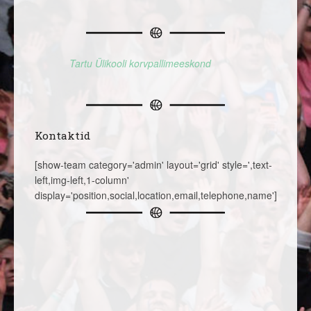
Tartu Ülikooli korvpallimeeskond
Kontaktid
[show-team category='admin' layout='grid' style=',text-
left,img-left,1-column'
display='position,social,location,email,telephone,name']