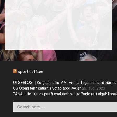
sport.delfi.ee
OTSEBLOGI | Kergejõustiku MM: Erm ja Tilga alustasid kümnevõi
US Openi tenniseturniir võtab appi „VARi“
25. aug. 2023
TÄNA | Üle 100 ekipaaži osalusel toimuv Paide ralli algab linn