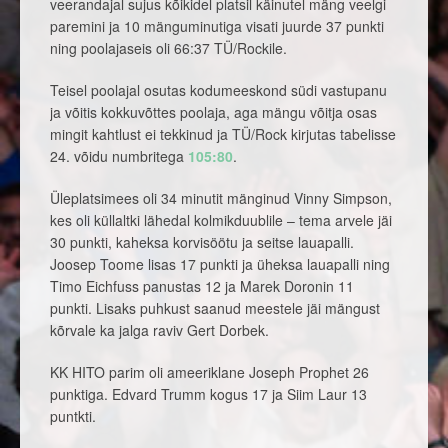
veerandajal sujus kõikidel platsil käinutel mäng veelgi
paremini ja 10 mänguminutiga visati juurde 37 punkti
ning poolajaseis oli 66:37 TÜ/Rockile.
Teisel poolajal osutas kodumeeskond südi vastupanu
ja võitis kokkuvõttes poolaja, aga mängu võitja osas
mingit kahtlust ei tekkinud ja TÜ/Rock kirjutas tabelisse
24. võidu numbritega
105:80
.
Üleplatsimees oli 34 minutit mänginud Vinny Simpson,
kes oli küllaltki lähedal kolmikduublile – tema arvele jäi
30 punkti, kaheksa korvisöötu ja seitse lauapalli.
Joosep Toome lisas 17 punkti ja üheksa lauapalli ning
Timo Eichfuss panustas 12 ja Marek Doronin 11
punkti. Lisaks puhkust saanud meestele jäi mängust
kõrvale ka jalga raviv Gert Dorbek.
KK HITO parim oli ameeriklane Joseph Prophet 26
punktiga. Edvard Trumm kogus 17 ja Siim Laur 13
puntkti.