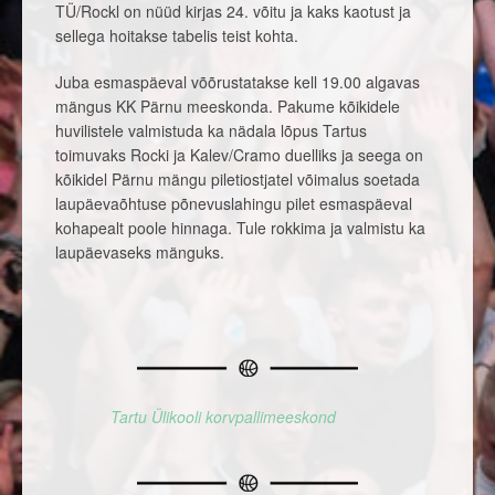
TÜ/Rockl on nüüd kirjas 24. võitu ja kaks kaotust ja
sellega hoitakse tabelis teist kohta.
Juba esmaspäeval võõrustatakse kell 19.00 algavas
mängus KK Pärnu meeskonda. Pakume kõikidele
huvilistele valmistuda ka nädala lõpus Tartus
toimuvaks Rocki ja Kalev/Cramo duelliks ja seega on
kõikidel Pärnu mängu piletiostjatel võimalus soetada
laupäevaõhtuse põnevuslahingu pilet esmaspäeval
kohapealt poole hinnaga. Tule rokkima ja valmistu ka
laupäevaseks mänguks.
Tartu Ülikooli korvpallimeeskond