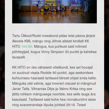
Tartu Ülikool/Rocki meeskond pidas teist päeva järjest
Alexela KML mängu ning Jõhvis alistati kindlalt KK
HITO
105:80
. Mängus, kus puhkust said mitmed
põhitegijad, kogus Vinny Simpson 30 punkti ja kaheksa
lauapalli.
KK HITO on üks väheseid võistkondi, kes sel hooajal
on suutnud visata Rockile 90 punkti, aga seekordses
kohtumises haarasid tartlased kiiresti ohjad enda kätte.
Mänguks olid valmis, aga treeneri otsusel ei mänginud
Janar Tatls, Vilmantas Dilys ja Valmo Kriisa ning see
jättis rohkem mänguaega noortele, kes selle isuga ära
kasutasid. Tartlased said kohe hea rünnakurütmi sisse
ning avaveerandaja lõpuks juhtisid 29:16. Teisel