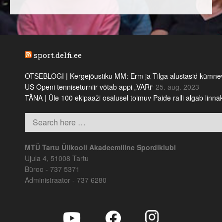
sport.delfi.ee
OTSEBLOGI | Kergejõustiku MM: Erm ja Tilga alustasid kümnevõi
US Openi tenniseturniir võtab appi „VARi“
25. aug. 2023
TÄNA | Üle 100 ekipaaži osalusel toimuv Paide ralli algab linn
MTÜ Tartu Ülikooli Akadeemiline Spordiklubi
Ujula 4, 51008 Tartu
Büroo - 737 5371
Administraator - 737 6280