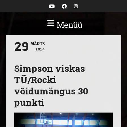
Menüü
29
MÄRTS
2014
Simpson viskas
TÜ/Rocki
võidumängus 30
punkti