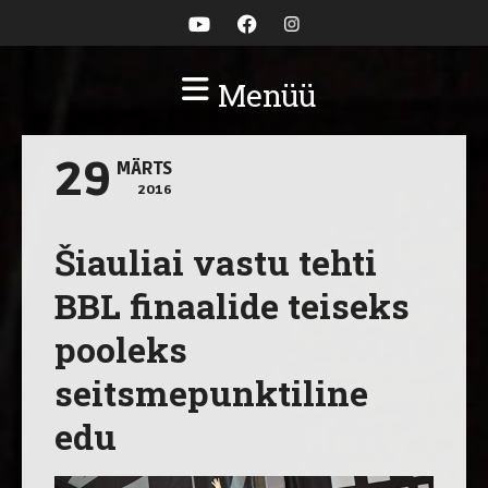
Menüü
29
MÄRTS
2016
Šiauliai vastu tehti
BBL finaalide teiseks
pooleks
seitsmepunktiline
edu