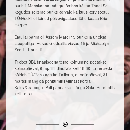
punkti. Meeskonna mängu tõmbas käima Tanel Sokk
kogudes seitsme punkti kõrvale ka kuus korvisöötu.
TÜ/Rockil ei teinud põlvevigastuse tõttu kaasa Brian
Harper.
Šiauliai parim oli Assem Marei 19 punkti ja üheksa
lauapalliga. Rokas Giedraitis viskas 15 ja Michaelyn
Scott 11 punkti.
Triobet BBL finaalseeria teine kohtumine peetakse
kolmapäeval, 6. aprillil Šiauliais kell 18.30. Enne seda
sõidab TÜ/Rock aga ka Tallinna, et neljapäeval, 31.
märtsil mängida põhiturniiril viimast korda
Kalev/Cramoga. Pall pannakse mängu Saku Suurhallis
kell 18.30.