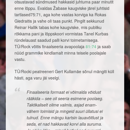
otsustavad sündmused hakkasid juhtuma paar minutit
enne lõppu. Evaldas Žabase kaugviske järel juhtisid
tartlased75:71, aga kohe vastas korviga ka Rokas
Giedraitis ja vahe oli taas punkt. Pingilt sekkunud
Reinar Hallik tabas kohe kaugviske, mis publiku
rõkkama pani ja lõppskoori vormistas Tanel Kurbas
ründelauast saadud palli korvi toimetamisega.
TÜ/Rock võitis finaalseeria avapoolaja
81:74
ja saab
nüüd grammike kindlamalt minna teisele poolajale
vastu.
TÜ/Rocki peatreeneri Gert Kullamäe sõnul mängiti küll
hästi, aga varu jäi veelgi.
Finaalseeria formaat ei võimalda võidust
rääkida – see oli seeria esimene poolaeg.
Taktikaliselt olime valmis, asjad enam-
vähem toimisid ja mingeid suuri üllatusi ei
tulnud. Enne mängu kartsin lauavõitlust ja
seda, et nad hakkavad korvi alla suruma.