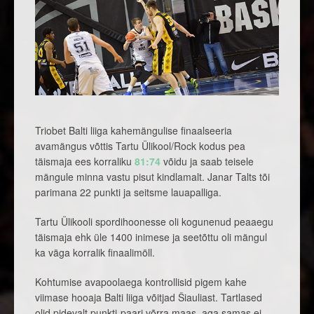
Triobet Balti liiga kahemängulise finaalseeria
avamängus võttis Tartu Ülikool/Rock kodus pea
täismaja ees korraliku
81:74
võidu ja saab teisele
mängule minna vastu pisut kindlamalt. Janar Talts tõi
parimana 22 punkti ja seitsme lauapalliga.
Tartu Ülikooli spordihoonesse oli kogunenud peaaegu
täismaja ehk üle 1400 inimese ja seetõttu oli mängul
ka väga korralik finaalimöll.
Kohtumise avapoolaega kontrollisid pigem kahe
viimase hooaja Balti liiga võitjad Šiauliast. Tartlased
olid pidevalt punkti-paari võrra maas, aga samas ei