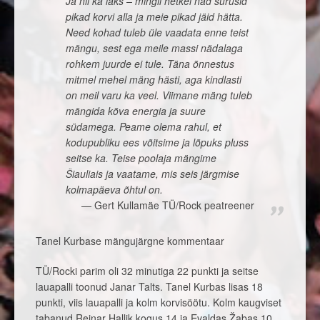
Ja nii ka läks – mingil hetkel nad surusid
pikad korvi alla ja meie pikad jäid hätta.
Need kohad tuleb üle vaadata enne teist
mängu, sest ega meile massi nädalaga
rohkem juurde ei tule. Täna õnnestus
mitmel mehel mäng hästi, aga kindlasti
on meil varu ka veel. Viimane mäng tuleb
mängida kõva energia ja suure
südamega. Peame olema rahul, et
kodupubliku ees võitsime ja lõpuks pluss
seitse ka. Teise poolaja mängime
Šiauliais ja vaatame, mis seis järgmise
kolmapäeva õhtul on.
Gert Kullamäe TÜ/Rock peatreener
Tanel Kurbase mängujärgne kommentaar
TÜ/Rocki parim oli 32 minutiga 22 punkti ja seitse
lauapalli toonud Janar Talts. Tanel Kurbas lisas 18
punkti, viis lauapalli ja kolm korvisöötu. Kolm kaugviset
tabanud Reinar Hallik kogus 14 ja Evaldas Žabas 10