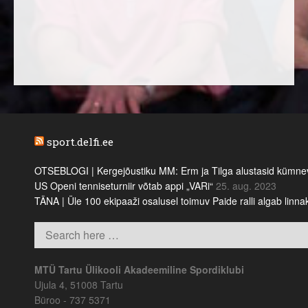
sport.delfi.ee
OTSEBLOGI | Kergejõustiku MM: Erm ja Tilga alustasid kümnevõi
US Openi tenniseturniir võtab appi „VARi“
25. aug. 2023
TÄNA | Üle 100 ekipaaži osalusel toimuv Paide ralli algab linn
MTÜ Tartu Ülikooli Akadeemiline Spordiklubi
Ujula 4, 51008 Tartu
Büroo - 737 5371