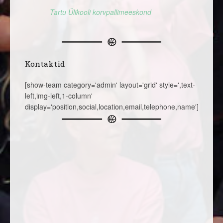
Tartu Ülikooli korvpallimeeskond
Kontaktid
[show-team category='admin' layout='grid' style=',text-
left,img-left,1-column'
display='position,social,location,email,telephone,name']