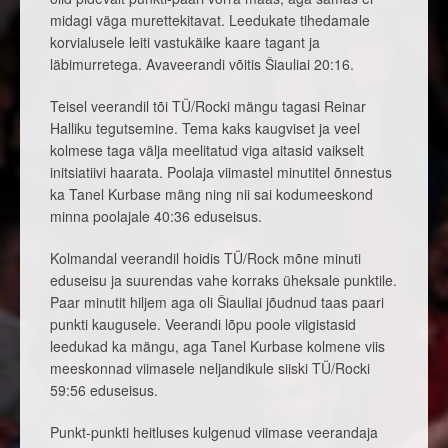
midagi väga murettekitavat. Leedukate tihedamale
korvialusele leiti vastukäike kaare tagant ja
läbimurretega. Avaveerandi võitis Šiauliai 20:16.
Teisel veerandil tõi TÜ/Rocki mängu tagasi Reinar
Halliku tegutsemine. Tema kaks kaugviset ja veel
kolmese taga välja meelitatud viga aitasid vaikselt
initsiatiivi haarata. Poolaja viimastel minutitel õnnestus
ka Tanel Kurbase mäng ning nii sai kodumeeskond
minna poolajale 40:36 eduseisus.
Kolmandal veerandil hoidis TÜ/Rock mõne minuti
eduseisu ja suurendas vahe korraks üheksale punktile.
Paar minutit hiljem aga oli Šiauliai jõudnud taas paari
punkti kaugusele. Veerandi lõpu poole viigistasid
leedukad ka mängu, aga Tanel Kurbase kolmene viis
meeskonnad viimasele neljandikule siiski TÜ/Rocki
59:56 eduseisus.
Punkt-punkti heitluses kulgenud viimase veerandaja