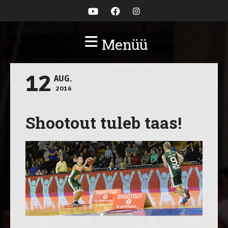
Menüü
12
AUG.
2016
Shootout tuleb taas!