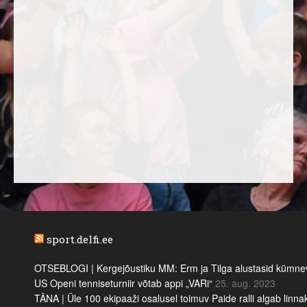
sport.delfi.ee
OTSEBLOGI | Kergejõustiku MM: Erm ja Tilga alustasid kümnevõi
US Openi tenniseturniir võtab appi „VARi“
25. aug. 2023
TÄNA | Üle 100 ekipaaži osalusel toimuv Paide ralli algab linn