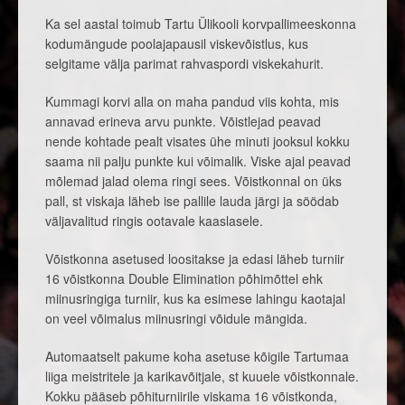
Ka sel aastal toimub Tartu Ülikooli korvpallimeeskonna
kodumängude poolajapausil viskevõistlus, kus
selgitame välja parimat rahvaspordi viskekahurit.
Kummagi korvi alla on maha pandud viis kohta, mis
annavad erineva arvu punkte. Võistlejad peavad
nende kohtade pealt visates ühe minuti jooksul kokku
saama nii palju punkte kui võimalik. Viske ajal peavad
mõlemad jalad olema ringi sees. Võistkonnal on üks
pall, st viskaja läheb ise pallile lauda järgi ja söödab
väljavalitud ringis ootavale kaaslasele.
Võistkonna asetused loositakse ja edasi läheb turniir
16 võistkonna Double Elimination põhimõttel ehk
miinusringiga turniir, kus ka esimese lahingu kaotajal
on veel võimalus miinusringi võidule mängida.
Automaatselt pakume koha asetuse kõigile Tartumaa
liiga meistritele ja karikavõitjale, st kuuele võistkonnale.
Kokku pääseb põhiturniirile viskama 16 võistkonda,