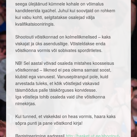
seega ülejäänud kümnele kohale on võimalus
kandideerida igaühel. Juhul kui soovijaid on rohkem
kui vabu kohti, selgitatakse osalejad välja
kvalifikatsiooniringis.
Shootouti võistkonnad on kolmeliikmelised – kaks
viskajat ja üks asendusliige. Võisteldakse enda
võistkonna vormis või sobivates spordiriietes.
NB! Sel aastal võivad osaleda mistahes koosseisus
võistkonnad – liikmed ei pea olema samast soost,
klubist ega vanusest. Vanusepiirangut pole, kuid
arvestada tuleks, et kõik võistlejad viskavad
täismõõdus palle täiskõrguses korvidesse.
Iga võistleja tohib osaleda vaid ühe võistkonna
nimekirjas.
Kui tunned, et viskekäsi on heas vormis, haara kaks
sõpra punti ja pane võistkond kirja!
Registreerimine aadressil
http://basket.ut.ee/shootout-