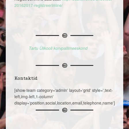
20162017-registreerimine/
Tartu Ülikooli korvpallimeeskond
Kontaktid
[show-team category='admin' layout='grid' style=',text-
left,img-left,1-column'
display='position,social,location,email,telephone,name']