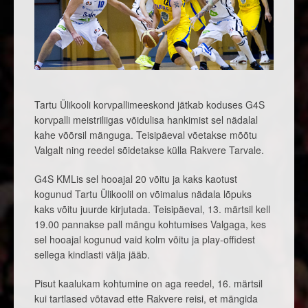
Tartu Ülikooli korvpallimeeskond jätkab koduses G4S
korvpalli meistriliigas võidulisa hankimist sel nädalal
kahe võõrsil mänguga. Teisipäeval võetakse mõõtu
Valgalt ning reedel sõidetakse külla Rakvere Tarvale.
G4S KMLis sel hooajal 20 võitu ja kaks kaotust
kogunud Tartu Ülikoolil on võimalus nädala lõpuks
kaks võitu juurde kirjutada. Teisipäeval, 13. märtsil kell
19.00 pannakse pall mängu kohtumises Valgaga, kes
sel hooajal kogunud vaid kolm võitu ja play-offidest
sellega kindlasti välja jääb.
Pisut kaalukam kohtumine on aga reedel, 16. märtsil
kui tartlased võtavad ette Rakvere reisi, et mängida