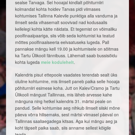
sealse Tarvaga. Sel hooajal kindlalt põhiturniiri
kolmandat kohta hoidev Tarvas pidi viimases
kohtumises Tallinna Kalevile punktiga alla vanduma ja
ilmselt seda vihasemalt soovivad nad kodusaalis
kellelegi kohta kätte näidata. Et tegemist on võimaliku
poolfinaalpaariga, siis võib seda kohtumist ka teatud
mõttes poolfinaalseeria eelvaatuseks lugeda. Pall
pannakse mängu kell 19.00 ja kohtumisele on sõitmas
ka Tartu Ülikooli fännibuss. Lähemalt saab bussisõidu
kohta lugeda
meie kodulehelt
.
Kalendris pisut ettepoole vaadates terendab sealt üks
oluline kohtumine, mis ilmselt paneb paika selle hooaja
põhiturniiri esimese koha. Jutt on Kalev/Cramo ja Tartu
Ülikooli mängust Tallinnas, mis läheb arvesse kahe
mänguna ning hetkel kalendris 31. märtsi peale on
pandud. Selle kohtumise aeg nihkub ilmselt siiski mõne
päeva võrra hilisemaks, sest märtsi viimasel päeval on
Tallinnas saaliaegadega kitsas. Aga kui mängu aeg ja
koht täpselt paika saab, siis anname sellest kõigile
teada.