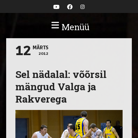
Menüü
12
MÄRTS
2012
Sel nädalal: võõrsil
mängud Valga ja
Rakverega