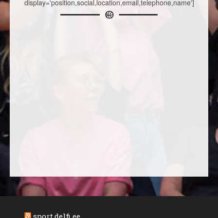
display='position,social,location,email,telephone,name']
sport.delfi.ee