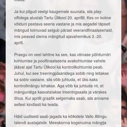
Ja kui pilgud veelgi kaugemale suunata, siis play-
offidega alustab Tartu Ülikool 20. aprillil. Kes on kolme
võiduni peetava seeria vastane ja mis aegadel täpselt
mängud toimuvad selgub pärast veerandfinaalseeriaid,
mis peavad olema mängitud ajavahemikus 3.-20.
aprill.
Praegu on veel lahtine ka see, kas viimase põhiturniiri
kohtumise ja poolfinaalseeria avakohtumise vahele
jääval ajal Tartu Ülikool ka kontrollkohtumisi peab.
Juhul, kui see treeningplaanidega sobib ning leitakse
ka sobiv vastane, siis võib juhtuda, et üks-kaks
kontrollmängu tehakse. Aga võib ka juhtuda nii, et
mängunälga kasvatatakse treeningsaalis ja värskes
õhus. Kui aprilli graafik selgemaks saab, siis anname
sellest kindlasti ka teada.
Häid uudiseid saab jagada ka kõikidele Vallo Allingu
talendi austajatele. Meeskonna kogenuima mängija