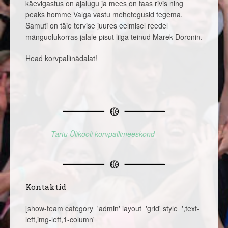
käevigastus on ajalugu ja mees on taas rivis ning
peaks homme Valga vastu mehetegusid tegema.
Samuti on täie tervise juures eelmisel reedel
mänguolukorras jalale pisut liiga teinud Marek Doronin.
Head korvpallinädalat!
Tartu Ülikooli korvpallimeeskond
Kontaktid
[show-team category='admin' layout='grid' style=',text-
left,img-left,1-column'