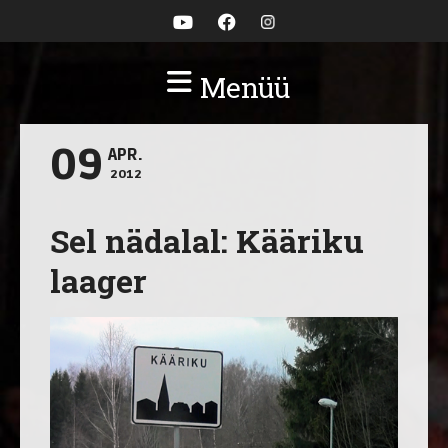
Menüü
09
APR.
2012
Sel nädalal: Kääriku
laager