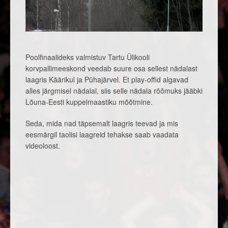
Poolfinaalideks valmistuv Tartu Ülikooli
korvpallimeeskond veedab suure osa sellest nädalast
laagris Käärikul ja Pühajärvel. Et play-offid algavad
alles järgmisel nädalal, siis selle nädala rõõmuks jääbki
Lõuna-Eesti kuppelmaastiku mõõtmine.
Seda, mida nad täpsemalt laagris teevad ja mis
eesmärgil taolisi laagreid tehakse saab vaadata
videoloost.