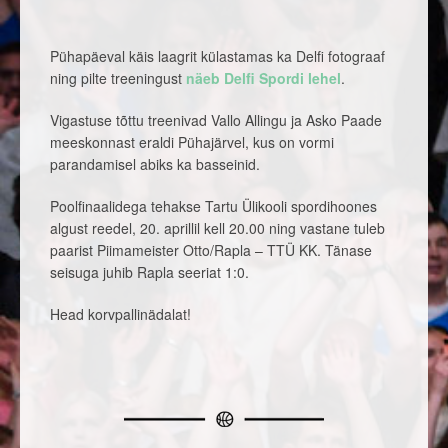
Pühapäeval käis laagrit külastamas ka Delfi fotograaf
ning pilte treeningust
näeb Delfi Spordi lehel
.
Vigastuse tõttu treenivad Vallo Allingu ja Asko Paade
meeskonnast eraldi Pühajärvel, kus on vormi
parandamisel abiks ka basseinid.
Poolfinaalidega tehakse Tartu Ülikooli spordihoones
algust reedel, 20. aprillil kell 20.00 ning vastane tuleb
paarist Piimameister Otto/Rapla – TTÜ KK. Tänase
seisuga juhib Rapla seeriat 1:0.
Head korvpallinädalat!