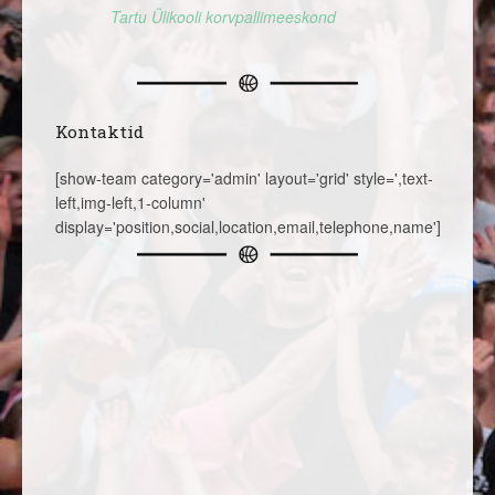
Tartu Ülikooli korvpallimeeskond
Kontaktid
[show-team category='admin' layout='grid' style=',text-
left,img-left,1-column'
display='position,social,location,email,telephone,name']