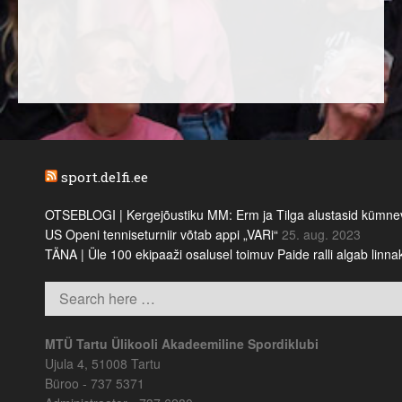
sport.delfi.ee
OTSEBLOGI | Kergejõustiku MM: Erm ja Tilga alustasid kümnevõi
US Openi tenniseturniir võtab appi „VARi“
25. aug. 2023
TÄNA | Üle 100 ekipaaži osalusel toimuv Paide ralli algab linn
MTÜ Tartu Ülikooli Akadeemiline Spordiklubi
Ujula 4, 51008 Tartu
Büroo - 737 5371