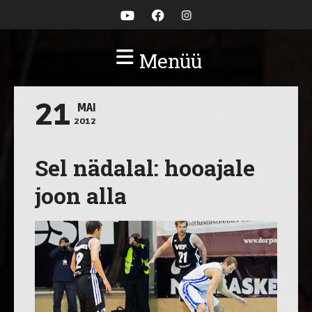
Menüü
21
MAI
2012
Sel nädalal: hooajale
joon alla