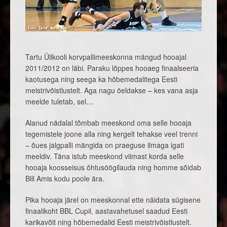
Tartu Ülikooli korvpallimeeskonna mängud hooajal
2011/2012 on läbi. Paraku lõppes hooaeg finaalseeria
kaotusega ning seega ka hõbemedalitega Eesti
meistrivõistlustelt. Aga nagu öeldakse – kes vana asja
meelde tuletab, sel…
Alanud nädalal tõmbab meeskond oma selle hooaja
tegemistele joone alla ning kergelt tehakse veel trenni
– õues jalgpalli mängida on praeguse ilmaga igati
meeldiv. Täna istub meeskond viimast korda selle
hooaja koosseisus õhtusöögilauda ning homme sõidab
Bill Amis kodu poole ära.
Pika hooaja järel on meeskonnal ette näidata sügisene
finaalikoht BBL Cupil, aastavahetusel saadud Eesti
karikavõit ning hõbemedalid Eesti meistrivõistlustelt.