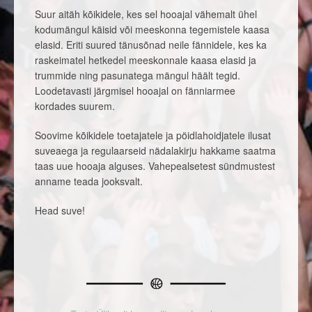
Suur aitäh kõikidele, kes sel hooajal vähemalt ühel
kodumängul käisid või meeskonna tegemistele kaasa
elasid. Eriti suured tänusõnad neile fännidele, kes ka
raskeimatel hetkedel meeskonnale kaasa elasid ja
trummide ning pasunatega mängul häält tegid.
Loodetavasti järgmisel hooajal on fänniarmee
kordades suurem.
Soovime kõikidele toetajatele ja pöidlahoidjatele ilusat
suveaega ja regulaarseid nädalakirju hakkame saatma
taas uue hooaja alguses. Vahepealsetest sündmustest
anname teada jooksvalt.
Head suve!