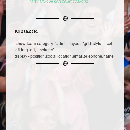
Tartu Ülikooli korvpallimeeskond
Kontaktid
[show-team category='admin' layout='grid' style=',text-
left,img-left,1-column'
display='position,social,location,email,telephone,name']