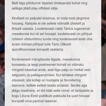
Balti liiga põhiturniir lõpetati üheksandal kohal ning
sellega jäädi play-offidest välja.
Kindlasti on paljudel küsimus, et mida toob järgmine
hooaeg. Kahjuks ei ole sellele võimalik üheselt ja
lihtsalt vastata. Loodetavasti näeb Tartus tugevamat
meeskonda kui oli sel hooajal, loodetavasti on põhjust
rohkem võidurõõmu tunda ning loodetavasti leiab üha
enam inimesi põhjust tulla Tartu Ülikooli
spordihoonesse korvpalli vaatama.
Konkreetselt mängitavate liigade, meeskonna
koosseisu ja isegi peatreeneri kohalt on võimatu
mingeid lubadusi anda, sest liiga palju on hetkel veel
selgusetu ja paikapanemisel. Kui tehakse mingeid
otsuseid, siis küllap on toetajate ja fännidering
esimene, kellele sellest teada antakse. Seniks aga
jäägu teadmine, et töö käib selle nimel, et tartlastele ja
kogu Lõuna-Eesti publikule pakkuda ka uuel hooajal
korvpalli oma parimal tasemel.