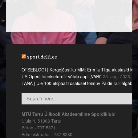
sport.delfi.ee
OTSEBLOGI | Kergejõustiku MM: Erm ja Tilga alustasid kümne
US Openi tenniseturniir võtab appi „VARi“
25. aug. 2023
TÄNA | Üle 100 ekipaaži osalusel toimuv Paide ralli algab l
MTÜ Tartu Ülikooli Akadeemiline Spordiklubi
Ujula 4, 51008 Tartu
Büroo - 737 5371
Administraator - 737 6280