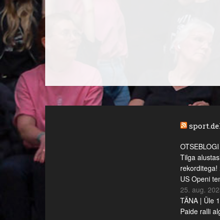
sport.del
OTSEBLOGI |
Tilga alustas
rekorditega!
US Openi ten
25. aug. 20
TÄNA | Üle 1
Paide ralli a