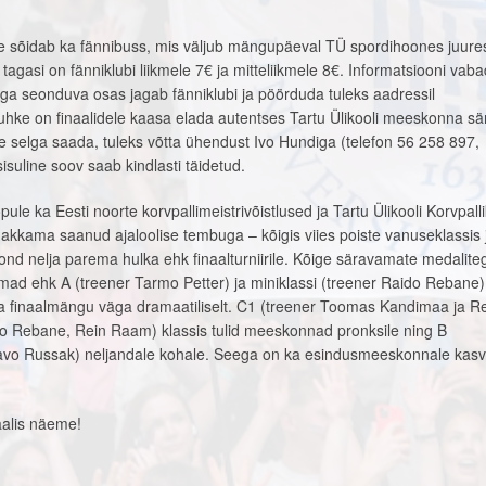
 sõidab ka fännibuss, mis väljub mängupäeval TÜ spordihoones juurest
a tagasi on fänniklubi liikmele 7€ ja mitteliikmele 8€. Informatsiooni vab
ga seonduva osas jagab fänniklubi ja pöörduda tuleks aadressil
 uhke on finaalidele kaasa elada autentses Tartu Ülikooli meeskonna sär
ale selga saada, tuleks võtta ühendust Ivo Hundiga (telefon 56 258 897,
isuline soov saab kindlasti täidetud.
ule ka Eesti noorte korvpallimeistrivõistlused ja Tartu Ülikooli Korvpalli
 hakkama saanud ajaloolise tembuga – kõigis viies poiste vanuseklassis 
ond nelja parema hulka ehk finaalturniirile. Kõige säravamate medalite
mad ehk A (treener Tarmo Petter) ja miniklassi (treener Raido Rebane) 
 finaalmängu väga dramaatiliselt. C1 (treener Toomas Kandimaa ja R
o Rebane, Rein Raam) klassis tulid meeskonnad pronksile ning B
aavo Russak) neljandale kohale. Seega on ka esindusmeeskonnale ka
aalis näeme!