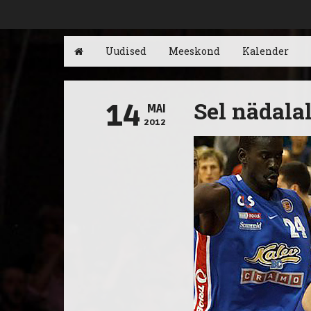
Uudised
Meeskond
Kalender
Sel nädalal
14
MAI
2012