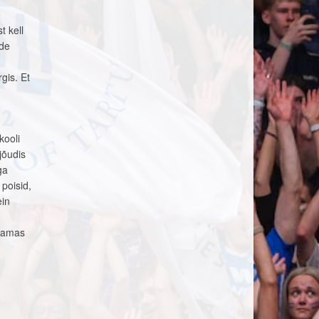
 kell
ade
gis. Et
kooli
jõudis
ga
poisid,
ein
svamas