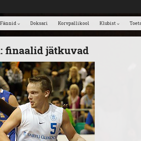
Fännid
Doksari
Korvpallikool
Klubist
Toet
: finaalid jätkuvad