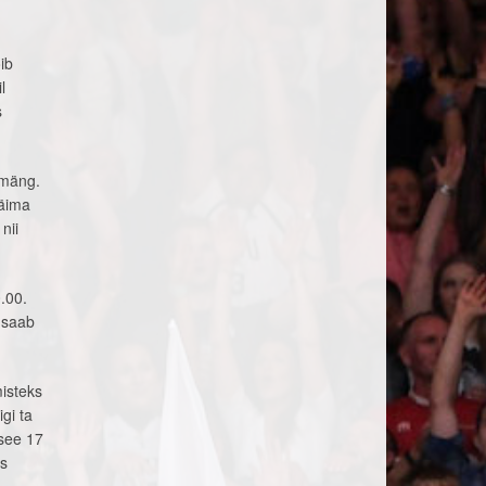
ib
l
s
lmäng.
käima
nii
.00.
0 saab
misteks
gi ta
 see 17
ks