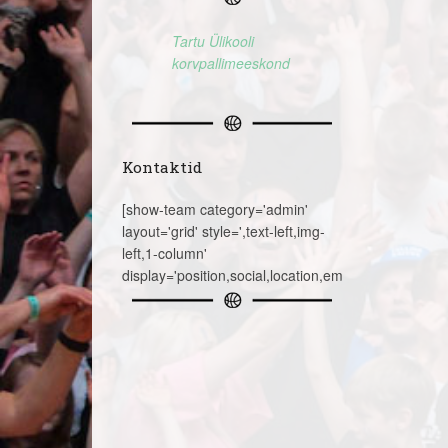
Tartu Ülikooli
korvpallimeeskond
Kontaktid
[show-team category='admin'
layout='grid' style=',text-left,img-
left,1-column'
display='position,social,location,email,telephone,na