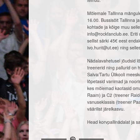
teinud.
Mõlemale Tallinna mängule
16.00. Bussisõit Tallinna j
kohtade ja kõige muu selle
info@rockfanclub.ee. Eriti
sellist särki 45€ eest end
ivo.hunt@ut.ee) ning selles
Nädalavahetusel jõudsid lõp
treenerid ning pallurid on
Salva/Tartu Ülikooli meesk
lõpetasid vanimad ja noori
kes mõlemad kaotasid oma
Raam) ja C2 (treener Raid
vanuseklassis (treener P
väärilist järelkasvu.
Head korvpallinädalat ja s