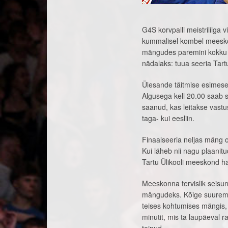
G4S korvpalli meistriliiga 
kummalisel kombel meeskonn
mängudes paremini kokku võ
nädalaks: tuua seeria Tar
Ülesande täitmise esimese
Algusega kell 20.00 saab 
saanud, kas leitakse vastu
taga- kui eesliin.
Finaalseeria neljas mäng o
Kui läheb nii nagu plaanitu
Tartu Ülikooli meeskond ha
Meeskonna tervislik seisun
mängudeks. Kõige suurem k
teises kohtumises mängis, 
minutit, mis ta laupäeval 