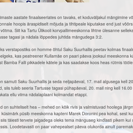
viimaste aastate finaalseeriates on tavaks, et koduväljakul mängimine võ
ale hoopis äraspidiselt mõjuda ja tihtipeale kiputakse end just võõrsi
tma. Siit ka Tartu Ülikooli korvpallimeeskonna lihtne ülesanne sellek
tusse tagasi ja nädala lõppedes juhtida mängudega 3:2.
ks verstapostiks on homme õhtul Saku Suurhallis peetav kolmas finaa
selgeks, kas peatreener Kullamäe on paari päeva jooksul meeskonna 
st Bamba Falli pikkadele kätele ja kas saadakse koos heas rütmis tööle 
n samuti Saku Suurhallis ja seda neljapäeval, 17. mail algusega kell 20
d, siis tuleb seeria Tartusse tagasi pühapäeval, 20. mail ning kell 16.0
kata ellu viima nädalaplaani kolmandat etappi.
d on suhteliselt hea – mehed on kõik rivis ja valmistuvad hoolega järg
üsimärk püsib meeskonna kapteni Marek Doronini pea kohal, sest kui
siis täiesti tervete jalgadega oleks tema mänguaeg kindlasti pikem kui
rassis. Loodetavasti on paar vahepealset päeva olukorda ainult parema