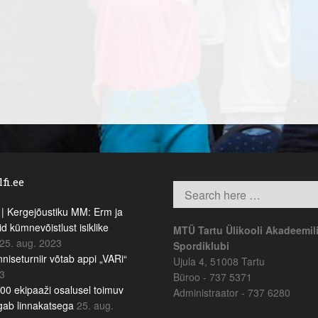
fi.ee
 Kergejõustiku MM: Erm ja
id kümnevõistlust isiklike
MTÜ Tartu Ülikooli Akadeemil
25. aug. 2023
Spordiklubi
niseturniir võtab appi „VARi“
Ujula 4, 51008 Tartu
23
Büroo - 737 5371
00 ekipaaži osalusel toimuv
Administraator - 737 6280
lgab linnakatsega
25. aug.