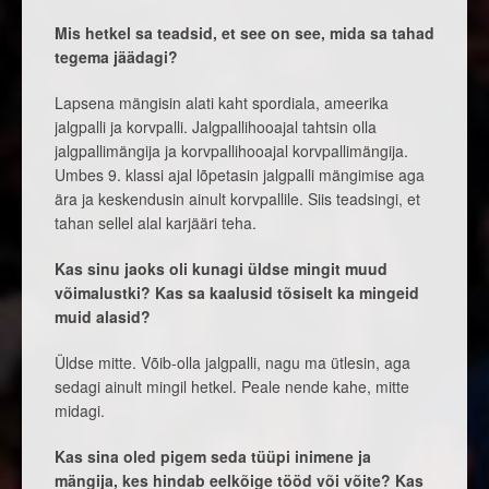
Mis hetkel sa teadsid, et see on see, mida sa tahad
tegema jäädagi?
Lapsena mängisin alati kaht spordiala, ameerika
jalgpalli ja korvpalli. Jalgpallihooajal tahtsin olla
jalgpallimängija ja korvpallihooajal korvpallimängija.
Umbes 9. klassi ajal lõpetasin jalgpalli mängimise aga
ära ja keskendusin ainult korvpallile. Siis teadsingi, et
tahan sellel alal karjääri teha.
Kas sinu jaoks oli kunagi üldse mingit muud
võimalustki? Kas sa kaalusid tõsiselt ka mingeid
muid alasid?
Üldse mitte. Võib-olla jalgpalli, nagu ma ütlesin, aga
sedagi ainult mingil hetkel. Peale nende kahe, mitte
midagi.
Kas sina oled pigem seda tüüpi inimene ja
mängija, kes hindab eelkõige tööd või võite? Kas