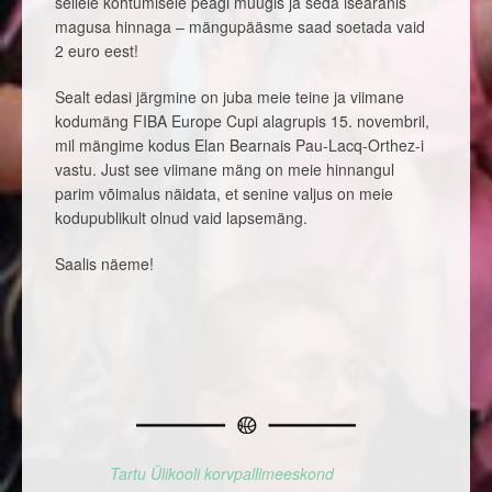
sellele kohtumisele peagi müügis ja seda iseäranis
magusa hinnaga – mängupääsme saad soetada vaid
2 euro eest!
Sealt edasi järgmine on juba meie teine ja viimane
kodumäng FIBA Europe Cupi alagrupis 15. novembril,
mil mängime kodus Elan Bearnais Pau-Lacq-Orthez-i
vastu. Just see viimane mäng on meie hinnangul
parim võimalus näidata, et senine valjus on meie
kodupublikult olnud vaid lapsemäng.
Saalis näeme!
Tartu Ülikooli korvpallimeeskond