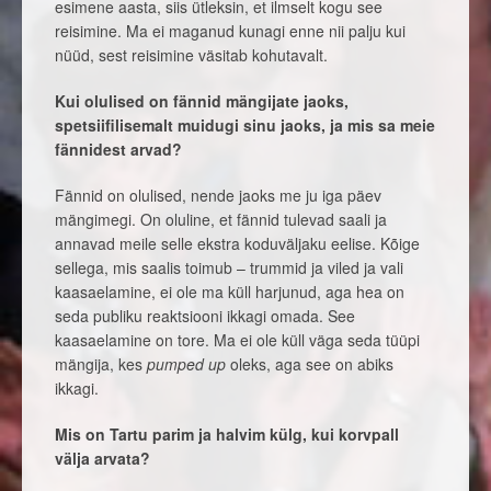
esimene aasta, siis ütleksin, et ilmselt kogu see
reisimine. Ma ei maganud kunagi enne nii palju kui
nüüd, sest reisimine väsitab kohutavalt.
Kui olulised on fännid mängijate jaoks,
spetsiifilisemalt muidugi sinu jaoks, ja mis sa meie
fännidest arvad?
Fännid on olulised, nende jaoks me ju iga päev
mängimegi. On oluline, et fännid tulevad saali ja
annavad meile selle ekstra koduväljaku eelise. Kõige
sellega, mis saalis toimub – trummid ja viled ja vali
kaasaelamine, ei ole ma küll harjunud, aga hea on
seda publiku reaktsiooni ikkagi omada. See
kaasaelamine on tore. Ma ei ole küll väga seda tüüpi
mängija, kes
pumped up
oleks, aga see on abiks
ikkagi.
Mis on Tartu parim ja halvim külg, kui korvpall
välja arvata?