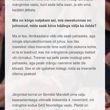
mängimise vastu, kuni seda teha saan, ja siin oma
karjääri jätkata.
Mis on kõige naljakam asi, mis meeskonnas on
juhtunud, mida saab kõva häälega välja ka öelda?
Ma ei tea, tiimikaaslane võib-olla saab pahaseks, aga
mingis sõpruskohtumises oli juhus, kus üks
meestest ütles treenerile time-outil ühe olukorra kohta,
et ta ei teadnud, kas me mängisime parasjagu kaitset
või rünnakut. Treener sai selle peale muidugi päris
pahaseks, aga peale mängu naersime selle üle
kõvasti. See ei ole igatahes midagi, mida sa treenerile
ütlema peaksid.
Järgmisel korral on fännidel Mandelli oma valju
kaasaelamisega võimalik šokeerida 4. novembril, mil
mängime kodus G4S Noorteliiga vastu. Piletid on