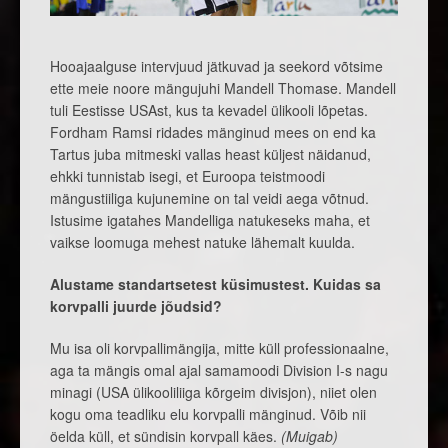
Hooajaalguse intervjuud jätkuvad ja seekord võtsime
ette meie noore mängujuhi Mandell Thomase. Mandell
tuli Eestisse USAst, kus ta kevadel ülikooli lõpetas.
Fordham Ramsi ridades mänginud mees on end ka
Tartus juba mitmeski vallas heast küljest näidanud,
ehkki tunnistab isegi, et Euroopa teistmoodi
mängustiiliga kujunemine on tal veidi aega võtnud.
Istusime igatahes Mandelliga natukeseks maha, et
vaikse loomuga mehest natuke lähemalt kuulda.
Alustame standartsetest küsimustest. Kuidas sa
korvpalli juurde jõudsid?
Mu isa oli korvpallimängija, mitte küll professionaalne,
aga ta mängis omal ajal samamoodi Division I-s nagu
minagi (USA ülikooliliiga kõrgeim divisjon), niiet olen
kogu oma teadliku elu korvpalli mänginud. Võib nii
öelda küll, et sündisin korvpall käes.
(Muigab)