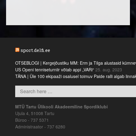
sport.delfi.ee
OTSEBLOGI | Kergejõustiku MM: Erm ja Tilga alustasid kümnevõi
US Openi tenniseturniir võtab appi „VARi“
25. aug. 2023
TÄNA | Üle 100 ekipaaži osalusel toimuv Paide ralli algab linn
MTÜ Tartu Ülikooli Akadeemiline Spordiklubi
Ujula 4, 51008 Tartu
Büroo - 737 5371
Administraator - 737 6280