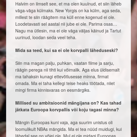
Halvim on ilmselt see, et ma olen kuulnud, et siin läheb
väga-väga külmaks. New Yorgis on ka külm, aga seda,
millest te siin räägitem ma küll enne kogenud ei ole.
Loodetavasti sel aastal nii jube ei ole. Parima osas…
Nagu ma ütlesin, ma ei ole väga väljas käinud ja Tartut
uurinud, loodan seda veel teha.
Mida sa teed, kui sa ei ole korvpalli läheduseski?
Siin ma magan palju, puhkan, vaatan filme ja sarju,
räägin perega nii tihti kui võimalik. Aga elus üldisemalt
ma tahaksin kunagi ettevõtlusesse minna, firmat
omada. Ma ei taha kellegi teise heaks töötada, niiet
mingi firma kinnisvaras on eesmärgiks.
Millised su ambitsioonid mängijana on? Kas tahad
jätkata Euroopa korvpallis või koju tagasi minna?
Mängin Euroopas kuni vaja, aga suurim unistus oli
loomulikult NBAs mängida. Ma ei tea nüüd muidugi, kui
lähedal see on võiei ole. Mul ei ole midagi Euroopas