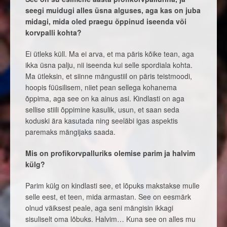
seegi muidugi alles üsna alguses, aga kas on juba
midagi, mida oled praegu õppinud iseenda või
korvpalli kohta?
Ei ütleks küll. Ma ei arva, et ma päris kõike tean, aga
ikka üsna palju, nii iseenda kui selle spordiala kohta.
Ma ütleksin, et siinne mängustiil on päris teistmoodi,
hoopis füüsilisem, niiet pean sellega kohanema
õppima, aga see on ka ainus asi. Kindlasti on aga
sellise stiili õppimine kasulik, usun, et saan seda
koduski ära kasutada ning seeläbi igas aspektis
paremaks mängijaks saada.
Mis on profikorvpalluriks olemise parim ja halvim
külg?
Parim külg on kindlasti see, et lõpuks makstakse mulle
selle eest, et teen, mida armastan. See on eesmärk
olnud väiksest peale, aga seni mängisin ikkagi
sisuliselt oma lõbuks. Halvim… Kuna see on alles mu