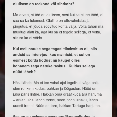
olulisem on teekond või sihtkoht?
Ma arvan, et töö on olulisem, sest kui sa ei tee tööd, ei
saa sa ka tulemust. Oluline on ettevalmistus ja
pingutus, et jõuda soovitud kohta välja. Võita tahan ma
muidugi alati ka, aga kui sa ei tegele sellega, et võita,
siis sa ka ei võida.
Kui meil natuke aega tagasi tiimiesitlus oli, siis
andsid sa intervjuu, kus mainisid, et sul on
esimest korda kodust nii kaugel olles
kohanemisega natuke raskusi. Kuidas sellega
nüüd läheb?
Hästi läheb. Ma ei tee vabal ajal tegelikult väga palju,
olen rohkem kodus, puhkan ja lõõgastun. Nüüd on
juba päris lihtne. Hakkan oma graafikuga ära harjuma
– ärkan üles, lähen trenni, söön, teen uinaku, lähen
uuesti trenni. Nüüd on tore, hakkan Tartuga harjuma.
See on su esimene aasta profikorvpallurina, ja