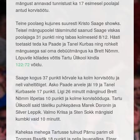
mängust annavad tunnistust ka 17 esimesel poolajal
antud korvisöötu.
Teine poolaeg kujunes suuresti Kristo Saage showks.
Teisel mängupoolel täisminutid saanud Saage viskas
poolajaga 31 punkti ning tabas kolmeseid 8/12. Hästi
toetasid teda ka Paade ja Tanel Kurbas ning rohkelt
mänguaega sai oma debüütmängus ka Brett Nõmm.
Lõpuvile kõlades võttis Tartu Ülikool kindla
122:72
võidu.
Saage kogus 37 punkti kõrvale ka kolm korvisöötu ja
neli vaheltlõiget. Asko Paade arvele jäi 19 ja Tanel
Kurbasele 17 punkti. Ligi 26 minutit mänginud Brett
Nõmm lõpetas 10 punkti ja kolme korvisööduga. Tartu
Ülikoolil said täieliku puhkepäeva Marek Doronin ja
Silver Leppik. Valmo Kriisa ja Sten Sokk mängisid
kumbki vaid 10 minutit.
Kaheksa mehega Tartusse tulnud Pärnu parim oli
Toomas Raadik 18 punkti ja nelja lauapalliga. Elgar