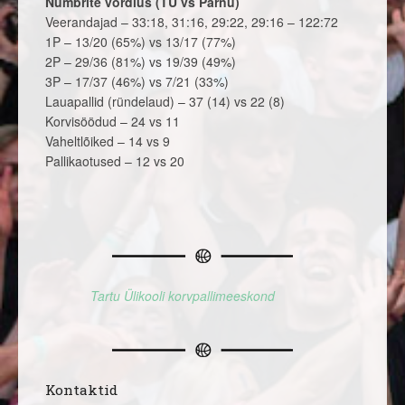
Numbrite võrdlus (TÜ vs Pärnu)
Veerandajad – 33:18, 31:16, 29:22, 29:16 – 122:72
1P – 13/20 (65%) vs 13/17 (77%)
2P – 29/36 (81%) vs 19/39 (49%)
3P – 17/37 (46%) vs 7/21 (33%)
Lauapallid (ründelaud) – 37 (14) vs 22 (8)
Korvisöödud – 24 vs 11
Vaheltlõiked – 14 vs 9
Pallikaotused – 12 vs 20
Tartu Ülikooli korvpallimeeskond
Kontaktid