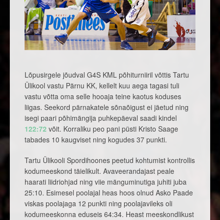
Lõpusirgele jõudval G4S KML põhiturniiril võttis Tartu
Ülikool vastu Pärnu KK, kellelt kuu aega tagasi tuli
vastu võtta oma selle hooaja teine kaotus koduses
liigas. Seekord pärnakatele sõnaõigust ei jäetud ning
isegi paari põhimängija puhkepäeval saadi kindel
122:72
võit. Korraliku peo pani püsti Kristo Saage
tabades 10 kaugviset ning kogudes 37 punkti.
Tartu Ülikooli Spordihoones peetud kohtumist kontrollis
kodumeeskond täielikult. Avaveerandajast peale
haarati liidriohjad ning viie mänguminutiga juhiti juba
25:10. Esimesel poolajal heas hoos olnud Asko Paade
viskas poolajaga 12 punkti ning poolajavileks oli
kodumeeskonna eduseis 64:34. Heast meeskondlikust