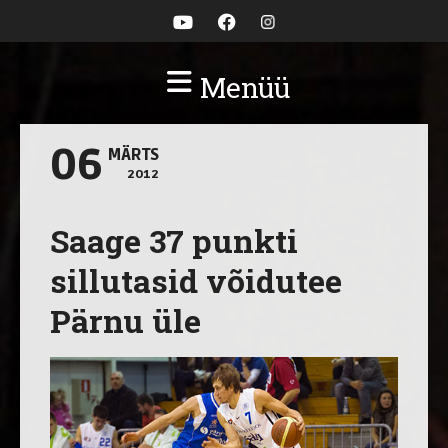
Menüü
06
MÄRTS
2012
Saage 37 punkti
sillutasid võidutee
Pärnu üle