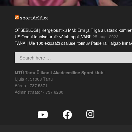
sport.delfi.ee
OTSEBLOGI | Kergejõustiku MM: Erm ja Tilga alustasid kümnevõi
US Openi tenniseturniir võtab appi „VARi“
25. aug. 2023
TÄNA | Üle 100 ekipaaži osalusel toimuv Paide ralli algab linn
MTÜ Tartu Ülikooli Akadeemiline Spordiklubi
Ujula 4, 51008 Tartu
Büroo - 737 5371
Administraator - 737 6280