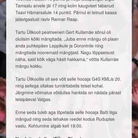
Tamsalu arvele jäi 17 ning kolm kaugviset tabanud
Taavi Hämarsalule 14 punkti. Pärnul ei teinud kaasa
jalavigastust raviv Rannar Raap.
Tartu Ülikooli peatreeneri Gert Kullamäe sõnul oli
olulisim kõiki mängitada. „Juba enne mängu oli plaan
anda puhkepäev Leppikule ja Doroninile ning
mängitada nooremaid mängijaid. Nagu lõppseisust
näha, said kõik väga hästi hakkama,“ võttis Kullamäe
mängu kokku.
Tartu Ülikoolile oli see võit selle hooaja G4S KMLis 20.
ning sellega ollakse turniiritabelis teisel kohal.
Järgmine võimalus võidulisa hankida on nädala pärast
teisipäeval Valgas.
Enne seda tuleb aga lõpetada selle hooaja Balti liiga
mängud ning seda tehakse reedel kodus Rudupise
vastu. Kohtumine algab kell 19.00.