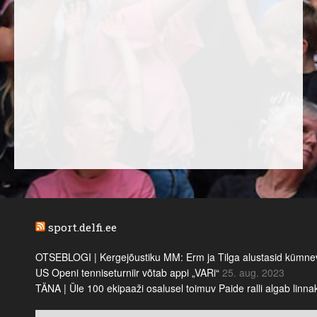
sport.delfi.ee
OTSEBLOGI | Kergejõustiku MM: Erm ja Tilga alustasid kümnevõi
US Openi tenniseturniir võtab appi „VARi“
25. aug. 2023
TÄNA | Üle 100 ekipaaži osalusel toimuv Paide ralli algab linn