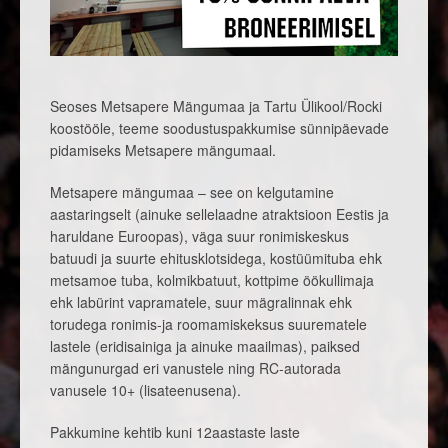
Seoses Metsapere Mängumaa ja Tartu Ülikool/Rocki
koostööle, teeme soodustuspakkumise sünnipäevade
pidamiseks Metsapere mängumaal.
Metsapere mängumaa – see on kelgutamine
aastaringselt (ainuke sellelaadne atraktsioon Eestis ja
haruldane Euroopas), väga suur ronimiskeskus
batuudi ja suurte ehitusklotsidega, kostüümituba ehk
metsamoe tuba, kolmikbatuut, kottpime öökullimaja
ehk labürint vapramatele, suur mägralinnak ehk
torudega ronimis-ja roomamiskeksus suurematele
lastele (eridisainiga ja ainuke maailmas), paiksed
mängunurgad eri vanustele ning RC-autorada
vanusele 10+ (lisateenusena).
Pakkumine kehtib kuni 12aastaste laste