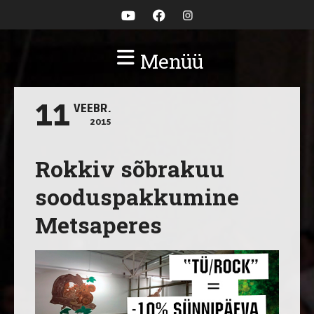
Menüü
11
VEEBR.
2015
Rokkiv sõbrakuu
sooduspakkumine
Metsaperes