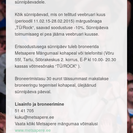
sünnipäevadele.
Kõik sünnipäevad, mis on tellitud veebruari kuus
(perioodil 11.02.15-28.02.2015) märgusõnaga
„TÜ/Rock“, saavad soodustuse -10%. Sünnipäeva
toimumisaeg ei pea jääma veebruari kuusse.
Erisoodustusega sünnipäev tuleb broneerida
Metsapere Mängumaal kohapeal või telefonitsi (Võru
55f, Tartu, Sõbrakeskus 2. korrus, E-P kl 10.00- 20.30
kassas võtmesõnaks “TÜ/ROCK” ).
Broneerimistasu 30 eurot täissummast makstakse
broneeringu tegemisel kohapeal, ülejäänud
sünnipäeva päeval.
Lisainfo ja broneerimine
51 41 705
kuku@metsapere.ee
Vaata kõiki Metsapere mängumaa võimalusi
www.metsapere.ee