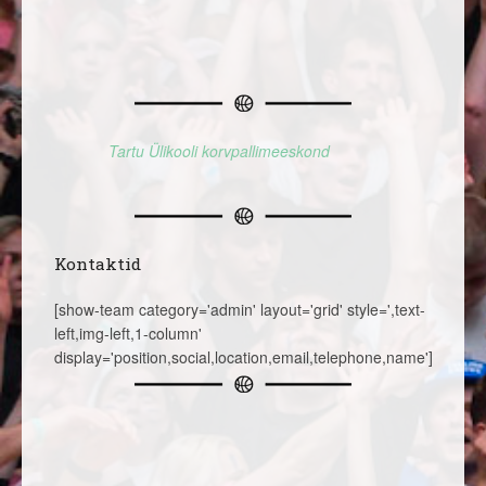
Tartu Ülikooli korvpallimeeskond
Kontaktid
[show-team category='admin' layout='grid' style=',text-
left,img-left,1-column'
display='position,social,location,email,telephone,name']