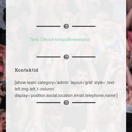
Tartu Ülikooli korvpallimeeskond
Kontaktid
[show-team category='admin' layout='grid' style=',text-
left,img-left,1-column'
display='position,social,location,email,telephone,name']