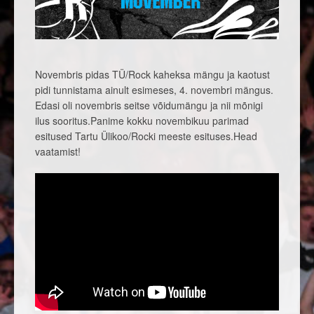
Novembris pidas TÜ/Rock kaheksa mängu ja kaotust
pidi tunnistama ainult esimeses, 4. novembri mängus.
Edasi oli novembris seitse võidumängu ja nii mõnigi
ilus sooritus.Panime kokku novembikuu parimad
esitused Tartu Ülikoo/Rocki meeste esituses.Head
vaatamist!