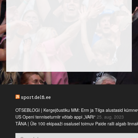
sport.delfi.ee
OTSEBLOGI | Kergejõustiku MM: Erm ja Tilga alustasid kümnevõi
US Openi tenniseturniir võtab appi „VARi“
25. aug. 2023
TÄNA | Üle 100 ekipaaži osalusel toimuv Paide ralli algab linn