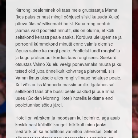
Kiirrongi pealeminek oli taas meie grupisaatja Mama
(kes palus ennast mingil põhjusel siiski kutsuda Xuks)
päeva üks närvilisemaid hetki. Kuna rong peatub
jaamas vaid poolteist minutit, siis on oluline, et kõik
seltskond kenasti peale saaks. Korduva ülelugemise ja
perroonil kümmekond minutit enne valmis olemise
lõpuks saime ka rongi peale. Poolteist tundi rongisõitu
ja kogu protseduur kordus taas rongi sees. Seekord
otsustas Valmo Xu elu veelgi põnevamaks muuta ja kui
teised olid juba õnnelikult kohvritega platvormil, siis
Vamm ilmus uksele alles rongi viimase hoiatuse peale.
Xul võis pulss läheneda maksimumile. Igatahes sai
seltskond taas ühe bussi peale pakitud ja uue linna
uues (Golden Morning Hotel) hotellis leidsime end
pooletunnise sõidu järel.
Hotell on värskem ja moodsam kui eelmine, aga asub
kesklinnast küllaltki kaugel. Isiklikult minu jaoks
iseäralik on ka hotellitoas vannitoa lahendus. Selmet
olla toast eraldatud nagu normaalne vannituba, on