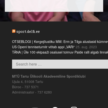
sport.delfi.ee
OTSEBLOGI | Kergejõustiku MM: Erm ja Tilga alustasid kümnevõi
US Openi tenniseturniir võtab appi „VARi“
25. aug. 2023
TÄNA | Üle 100 ekipaaži osalusel toimuv Paide ralli algab linn
MTÜ Tartu Ülikooli Akadeemiline Spordiklubi
Ujula 4, 51008 Tartu
Büroo - 737 5371
Administraator - 737 6280