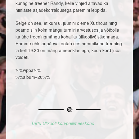
kunagine treener Randy, kelle vihjed aitavad ka
hiinlaste asjadekorraldusega paremini leppida.
Selge on see, et kuni 6. juunini oleme Xuzhous ning
peame siin kolm mängu turniiri arvestuses ja võibolla
ka ühe treeningmängu kohaliku ülikoolivõistkonnaga.
Homme ehk laupäeval ootab ees hommikune treening
ja kell 19.30 on mäng ameeriklastega, keda kord juba
võideti.
%%wppa%%
%%album=20%%
Tartu Ülikooli korvpallimeeskond