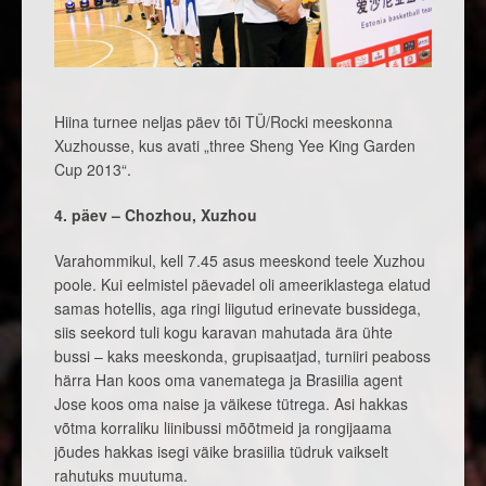
Hiina turnee neljas päev tõi TÜ/Rocki meeskonna
Xuzhousse, kus avati „three Sheng Yee King Garden
Cup 2013“.
4. päev – Chozhou, Xuzhou
Varahommikul, kell 7.45 asus meeskond teele Xuzhou
poole. Kui eelmistel päevadel oli ameeriklastega elatud
samas hotellis, aga ringi liigutud erinevate bussidega,
siis seekord tuli kogu karavan mahutada ära ühte
bussi – kaks meeskonda, grupisaatjad, turniiri peaboss
härra Han koos oma vanematega ja Brasiilia agent
Jose koos oma naise ja väikese tütrega. Asi hakkas
võtma korraliku liinibussi mõõtmeid ja rongijaama
jõudes hakkas isegi väike brasiilia tüdruk vaikselt
rahutuks muutuma.