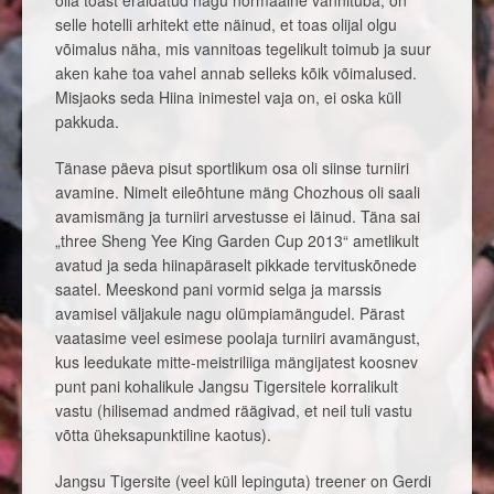
selle hotelli arhitekt ette näinud, et toas olijal olgu
võimalus näha, mis vannitoas tegelikult toimub ja suur
aken kahe toa vahel annab selleks kõik võimalused.
Misjaoks seda Hiina inimestel vaja on, ei oska küll
pakkuda.
Tänase päeva pisut sportlikum osa oli siinse turniiri
avamine. Nimelt eileõhtune mäng Chozhous oli saali
avamismäng ja turniiri arvestusse ei läinud. Täna sai
„three Sheng Yee King Garden Cup 2013“ ametlikult
avatud ja seda hiinapäraselt pikkade tervituskõnede
saatel. Meeskond pani vormid selga ja marssis
avamisel väljakule nagu olümpiamängudel. Pärast
vaatasime veel esimese poolaja turniiri avamängust,
kus leedukate mitte-meistriliiga mängijatest koosnev
punt pani kohalikule Jangsu Tigersitele korralikult
vastu (hilisemad andmed räägivad, et neil tuli vastu
võtta üheksapunktiline kaotus).
Jangsu Tigersite (veel küll lepinguta) treener on Gerdi