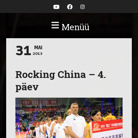
Menüü
31
MAI
2013
Rocking China – 4.
päev